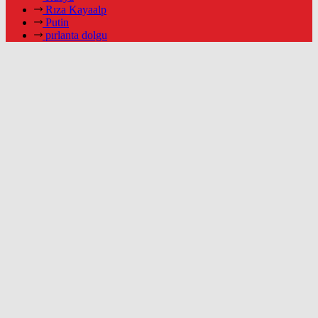
Rıza Kayaalp
Putin
pırlanta dolgu