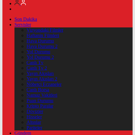
Son Dakika
Servisler
Vizyondaki Filmler
Haftanin Filmleri
Hava Durumu
Hava Durumu 2
Yol Durumu
Yol Durumu 2
Canlı Tv
Canlı Tv 2
Yayın Akışları
Yayın Akışları 2
Nöbetçi Eczaneler
Canlı Borsa
Namaz Vakitleri
Puan Durumu
Kripto Paralar
Dövizler
Hisseler
Altınlar
Pariteler
Gündem