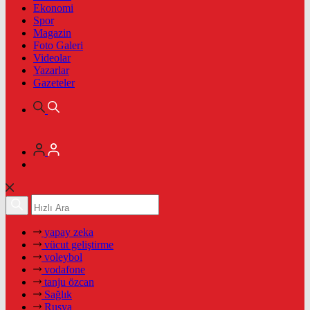
Ekonomi
Spor
Magazin
Foto Galeri
Videolar
Yazarlar
Gazeteler
yapay zeka
vücut geliştirme
voleybol
vodafone
tanju özcan
Sağlık
Rusya