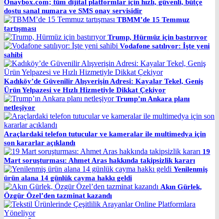
Onaybox.com; tüm dijital platformlar için hızlı, güvenli, bütçe
dostu sanal numara ve SMS onay servisidir
TBMM’de 15 Temmuz
tartışması
Trump, Hürmüz için bastırıyor
Vodafone satılıyor: İşte yeni
sahibi
Kadıköy’de Güvenilir Alışverişin Adresi: Kayalar Tekel, Geniş
Ürün Yelpazesi ve Hızlı Hizmetiyle Dikkat Çekiyor
Trump’ın Ankara planı
netleşiyor
Araçlardaki telefon tutucular ve kameralar ile multimedya için
son kararlar açıklandı
19
Mart soruşturması: Ahmet Aras hakkında takipsizlik kararı
Yenilenmiş
ürün alana 14 günlük cayma hakkı geldi
Akın Gürlek,
Özgür Özel’den tazminat kazandı