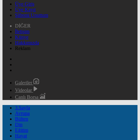
Üye Giriş
Üye Kayıt
Şifremi Unuttum
DİĞER
İletişim
Künye
Hakkımızda
Reklam
Galeriler
Videolar
Canlı Borsa
3.Sayfa
Avrupa
Bülten
Din
Eğitim
Hayat