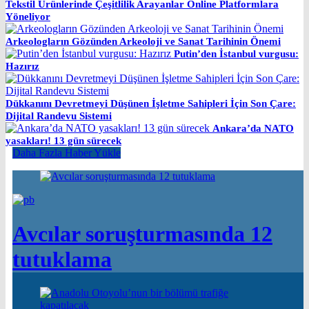
Tekstil Ürünlerinde Çeşitlilik Arayanlar Online Platformlara
Yöneliyor
Arkeologların Gözünden Arkeoloji ve Sanat Tarihinin Önemi
Putin’den İstanbul vurgusu:
Hazırız
Dükkanını Devretmeyi Düşünen İşletme Sahipleri İçin Son Çare:
Dijital Randevu Sistemi
Ankara’da NATO
yasakları! 13 gün sürecek
Daha Fazla Haber Yükle
Avcılar soruşturmasında 12
tutuklama