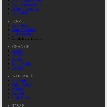
Yayın Akışları Light
Yayın Akışları Dark
Nöbetçi Eczaneler
Son Dakika
SERVİS 3
Canlı Borsa
Namaz Vakitleri
Puan Durumu
Örnek Burç Yorumu
FİNANSİF
Altınlar
Dövizler
Hisseler
Kripto Paralar
Pariteler
İNTERAKTİF
Foto Galeri
Video Galeri
Yazarlar
Gazeteler
Sıcak Haber
HESAP