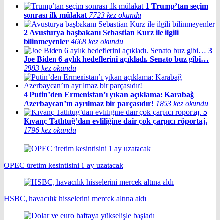
1
Trump’tan seçim
sonrası ilk mülakat
7723 kez okundu
2
Avusturya başbakanı Sebastian Kurz ile ilgili
bilinmeyenler
4668 kez okundu
3
Joe Biden 6 aylık hedeflerini açıkladı. Senato buz gibi…
2883 kez okundu
4
Putin’den Ermenistan’ı yıkan açıklama: Karabağ
Azerbaycan’ın ayrılmaz bir parçasıdır!
1853 kez okundu
5
Kıvanç Tatlıtuğ’dan evliliğine dair çok çarpıcı röportaj.
1796 kez okundu
OPEC üretim kesintisini 1 ay uzatacak
HSBC, havacılık hisselerini mercek altına aldı