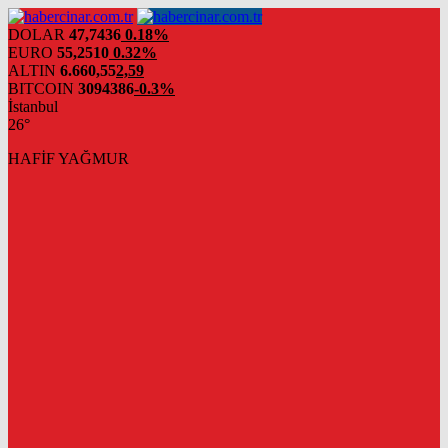
DOLAR
47,7436
0.18%
EURO
55,2510
0.32%
ALTIN
6.660,55
2,59
BITCOIN
3094386
-0.3%
İstanbul
26°
HAFİF YAĞMUR