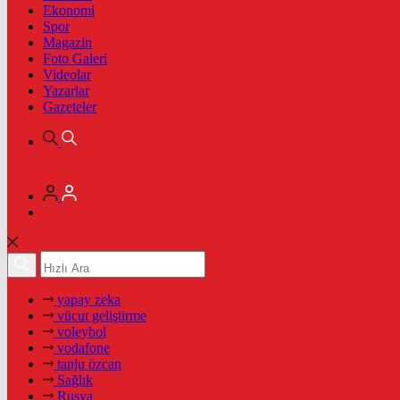
Ekonomi
Spor
Magazin
Foto Galeri
Videolar
Yazarlar
Gazeteler
yapay zeka
vücut geliştirme
voleybol
vodafone
tanju özcan
Sağlık
Rusya