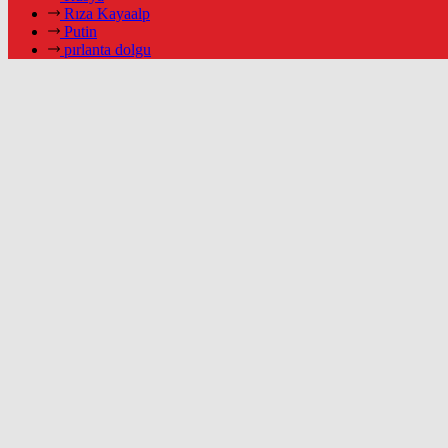
Rıza Kayaalp
Putin
pırlanta dolgu