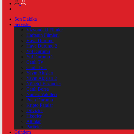
Son Dakika
Servisler
Vizyondaki Filmler
Haftanin Filmleri
Hava Durumu
Hava Durumu 2
Yol Durumu
Yol Durumu 2
Canlı Tv
Canlı Tv 2
Yayın Akışları
Yayın Akışları 2
Nöbetçi Eczaneler
Canlı Borsa
Namaz Vakitleri
Puan Durumu
Kripto Paralar
Dövizler
Hisseler
Altınlar
Pariteler
Gündem