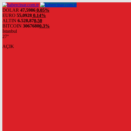
DOLAR
47,5986
0.05%
EURO
55,0928
0.14%
ALTIN
6.528,87
0,50
BITCOIN
3067680
0.3%
İstanbul
27°
AÇIK