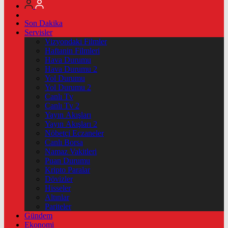
Son Dakika
Servisler
Vizyondaki Filmler
Haftanin Filmleri
Hava Durumu
Hava Durumu 2
Yol Durumu
Yol Durumu 2
Canlı Tv
Canlı Tv 2
Yayın Akışları
Yayın Akışları 2
Nöbetçi Eczaneler
Canlı Borsa
Namaz Vakitleri
Puan Durumu
Kripto Paralar
Dövizler
Hisseler
Altınlar
Pariteler
Gündem
Ekonomi