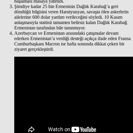
başlaması masaya yatırıldı.
Şimdiye kadar 25 bin Ermeninin Dağlık Karabağ’a geri
döndüğü bilgisini veren Harutyunyan, savaşta ölen askerlerin
ailelerine 600 dolar yardım verileceğini söyledi. 10 Kasım
anlaşmasıyla statüsü tamamen belirsiz kalan Dağlık Karabağ
Ermenistan tarafından bile tanınmıyor.
Azerbaycan ve Ermenistan arasındaki çatışmalar devam
ederken Ermenistan’a verdiği desteği açıkça ifade eden Fransa
Cumhurbaşkanı Macron ise hafta sonunda dikkat çeken bir
ziyaret gerçekleştirdi.