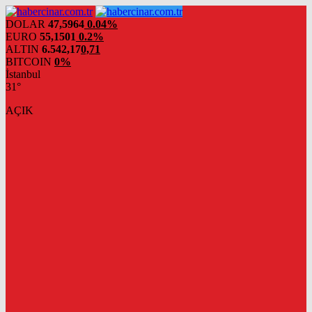
DOLAR
47,5964
0.04%
EURO
55,1501
0.2%
ALTIN
6.542,17
0,71
BITCOIN
0%
İstanbul
31°
AÇIK