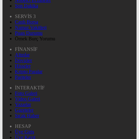
Nöbetçi Eczaneler
Son Dakika
SERVİS 3
Canlı Borsa
Namaz Vakitleri
Puan Durumu
Örnek Burç Yorumu
FİNANSİF
Altınlar
Dövizler
Hisseler
Kripto Paralar
Pariteler
İNTERAKTİF
Foto Galeri
Video Galeri
Yazarlar
Gazeteler
Sıcak Haber
HESAP
Üye Giriş
Üye Kayıt