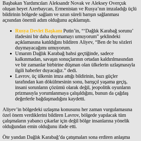
Başbakan Yardımcıları Aleksandr Novak ve Aleksey Overçuk
oluşan heyet Azerbaycan, Ermenistan ve Rusya’nın imzaladığı üçlü
bildirinin bölgede sağlam ve uzun süreli barışın sağlanması
açısından önemli adım olduğunu açıklamıştı.
Rusya Devlet Başkanı
Putin’in, “‘Dağlık Karabağ sorunu’
ifadesini bir daha duymamayı umuyorum” şeklindeki
açıklamasına katıldığını bildiren Aliyev, “Ben de bu sözleri
duymayacağımı umuyorum.
Umarım Dağlık Karabağ bahsi geçtiğinde, sadece
kalkınmadan, savaşın sonuçlarının ortadan kaldırılmasından
ve bir zamanlar birbirine düşman olan ülkelerin uzlaşmasıyla
ilgili haberler duyacağız.” dedi.
Lavrov, üç ülkenin imza attığı bildirinin, bazı güçler
tarafından kan dökülmesinin sonu, barışçıl yaşama geçiş,
insani sorunların çözümü olarak değil, jeopolitik oyunların
prizmasıyla yorumlanmaya çalışıldığını, bunun da çağdaş
değerlerle bağdaşmadığını kaydetti.
Aliyev’in bölgedeki uzlaşma konusunu her zaman vurgulamasına
özel önem verdiklerini bildiren Lavrov, bölgede yapılacak tüm
çalışmaların yabancı çıkarlar için değil bölge insanlarına yönelik
olduğundan emin olduğunu ifade etti.
Öte yandan Dağlık Karabağ’da çatışmaları sona erdiren anlaşma