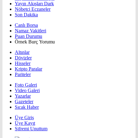
Yayın Akışları Dark
Nöbetçi Eczaneler
Son Dakika
Canlı Borsa
Namaz Vakitleri
Puan Durumu
Örnek Burç Yorumu
Altınlar
Dövizler
Hisseler
Kripto Paralar
Pariteler
Foto Galeri
Video Galeri
Yazarlar
Gazeteler
Sıcak Haber
Üye Giriş
Üye Kayıt
Şifremi Unuttum