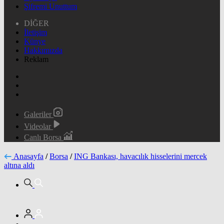
Şifremi Unuttum
DİĞER
İletişim
Künye
Hakkımızda
Reklam
Galeriler
Videolar
Canlı Borsa
Anasayfa
/
Borsa
/
ING Bankası, havacılık hisselerini mercek
altına aldı