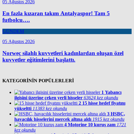
05 Ağustos 2026
En fazla kızaran takım Antalyaspor! Tam 5
futbolcu….
GÜNDEM
05 Ağustos 2026
Norweç silahlı kuvvetleri kadınlardan oluşan özel
kuvvetler eğitimlerini başlattı.
KATEGORİNİN POPÜLERLERİ
1
Yabancı
ilgisini üzerine çeken yerli hisseler
63624 kez okundu
2
15 hisse hedef fiyatını
yükseltti
11383 kez okundu
3
HSBC,
havacılık hisselerini mercek altına aldı
1915 kez okundu
4
Motorine 10 kuruş zam
1721
kez okundu