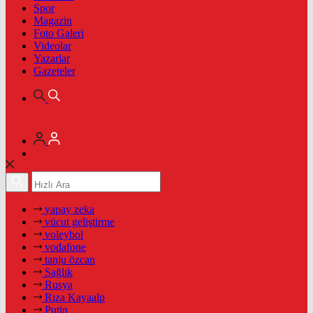
Spor
Magazin
Foto Galeri
Videolar
Yazarlar
Gazeteler
yapay zeka
vücut geliştirme
voleybol
vodafone
tanju özcan
Sağlık
Rusya
Rıza Kayaalp
Putin