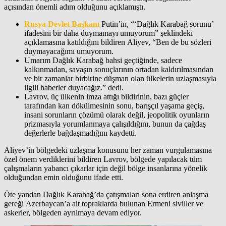
açısından önemli adım olduğunu açıklamıştı.
Rusya Devlet Başkanı
Putin’in, “‘Dağlık Karabağ sorunu’
ifadesini bir daha duymamayı umuyorum” şeklindeki
açıklamasına katıldığını bildiren Aliyev, “Ben de bu sözleri
duymayacağımı umuyorum.
Umarım Dağlık Karabağ bahsi geçtiğinde, sadece
kalkınmadan, savaşın sonuçlarının ortadan kaldırılmasından
ve bir zamanlar birbirine düşman olan ülkelerin uzlaşmasıyla
ilgili haberler duyacağız.” dedi.
Lavrov, üç ülkenin imza attığı bildirinin, bazı güçler
tarafından kan dökülmesinin sonu, barışçıl yaşama geçiş,
insani sorunların çözümü olarak değil, jeopolitik oyunların
prizmasıyla yorumlanmaya çalışıldığını, bunun da çağdaş
değerlerle bağdaşmadığını kaydetti.
Aliyev’in bölgedeki uzlaşma konusunu her zaman vurgulamasına
özel önem verdiklerini bildiren Lavrov, bölgede yapılacak tüm
çalışmaların yabancı çıkarlar için değil bölge insanlarına yönelik
olduğundan emin olduğunu ifade etti.
Öte yandan Dağlık Karabağ’da çatışmaları sona erdiren anlaşma
gereği Azerbaycan’a ait topraklarda bulunan Ermeni siviller ve
askerler, bölgeden ayrılmaya devam ediyor.