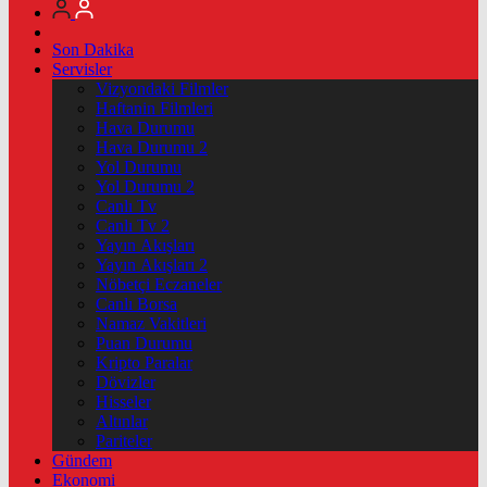
Son Dakika
Servisler
Vizyondaki Filmler
Haftanin Filmleri
Hava Durumu
Hava Durumu 2
Yol Durumu
Yol Durumu 2
Canlı Tv
Canlı Tv 2
Yayın Akışları
Yayın Akışları 2
Nöbetçi Eczaneler
Canlı Borsa
Namaz Vakitleri
Puan Durumu
Kripto Paralar
Dövizler
Hisseler
Altınlar
Pariteler
Gündem
Ekonomi