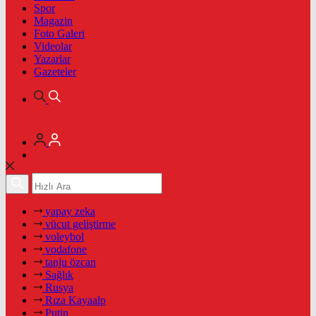
Spor
Magazin
Foto Galeri
Videolar
Yazarlar
Gazeteler
yapay zeka
vücut geliştirme
voleybol
vodafone
tanju özcan
Sağlık
Rusya
Rıza Kayaalp
Putin