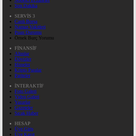
Nöbetçi Eczaneler
Son Dakika
SERVİS 3
Canlı Borsa
Namaz Vakitleri
Puan Durumu
Örnek Burç Yorumu
FİNANSİF
Altınlar
Dövizler
Hisseler
Kripto Paralar
Pariteler
İNTERAKTİF
Foto Galeri
Video Galeri
Yazarlar
Gazeteler
Sıcak Haber
HESAP
Üye Giriş
Üye Kayıt