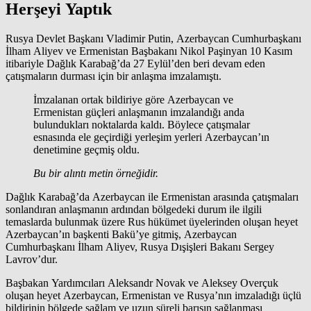
Herşeyi Yaptık
Rusya Devlet Başkanı Vladimir Putin, Azerbaycan Cumhurbaşkanı
İlham Aliyev ve Ermenistan Başbakanı Nikol Paşinyan 10 Kasım
itibariyle Dağlık Karabağ’da 27 Eylül’den beri devam eden
çatışmaların durması için bir anlaşma imzalamıştı.
İmzalanan ortak bildiriye göre Azerbaycan ve
Ermenistan güçleri anlaşmanın imzalandığı anda
bulundukları noktalarda kaldı. Böylece çatışmalar
esnasında ele geçirdiği yerleşim yerleri Azerbaycan’ın
denetimine geçmiş oldu.
Bu bir alıntı metin örneğidir.
Dağlık Karabağ’da Azerbaycan ile Ermenistan arasında çatışmaları
sonlandıran anlaşmanın ardından bölgedeki durum ile ilgili
temaslarda bulunmak üzere Rus hükümet üyelerinden oluşan heyet
Azerbaycan’ın başkenti Bakü’ye gitmiş, Azerbaycan
Cumhurbaşkanı İlham Aliyev, Rusya Dışişleri Bakanı Sergey
Lavrov’dur.
Başbakan Yardımcıları Aleksandr Novak ve Aleksey Overçuk
oluşan heyet Azerbaycan, Ermenistan ve Rusya’nın imzaladığı üçlü
bildirinin bölgede sağlam ve uzun süreli barışın sağlanması