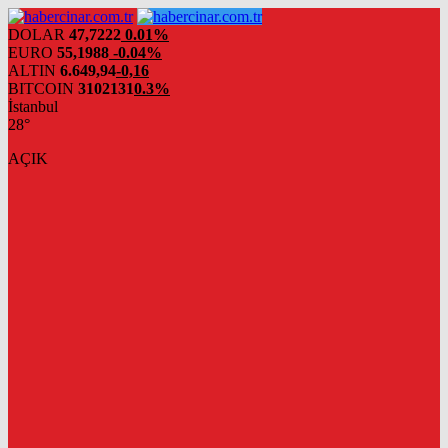
DOLAR
47,7222
0.01%
EURO
55,1988
-0.04%
ALTIN
6.649,94
-0,16
BITCOIN
3102131
0.3%
İstanbul
28°
AÇIK