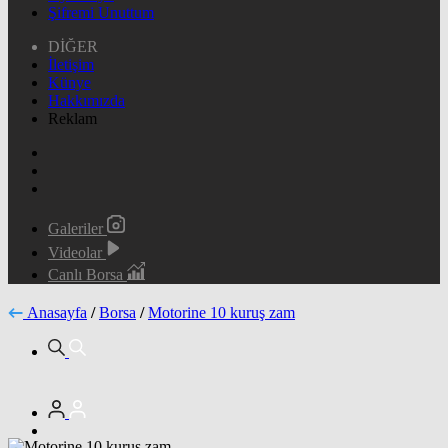
Şifremi Unuttum
DİĞER
İletişim
Künye
Hakkımızda
Reklam
Galeriler
Videolar
Canlı Borsa
Anasayfa
/
Borsa
/
Motorine 10 kuruş zam