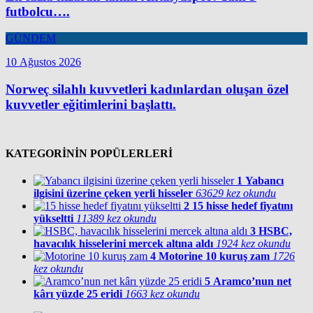
futbolcu….
GÜNDEM
10 Ağustos 2026
Norweç silahlı kuvvetleri kadınlardan oluşan özel
kuvvetler eğitimlerini başlattı.
KATEGORİNİN POPÜLERLERİ
1
Yabancı
ilgisini üzerine çeken yerli hisseler
63629 kez okundu
2
15 hisse hedef fiyatını
yükseltti
11389 kez okundu
3
HSBC,
havacılık hisselerini mercek altına aldı
1924 kez okundu
4
Motorine 10 kuruş zam
1726
kez okundu
5
Aramco’nun net
kârı yüzde 25 eridi
1663 kez okundu