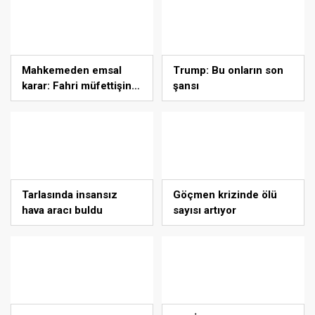
Mahkemeden emsal
Trump: Bu onların son
karar: Fahri müfettişin
şansı
yazdığı ceza iptal edildi
Tarlasında insansız
Göçmen krizinde ölü
hava aracı buldu
sayısı artıyor