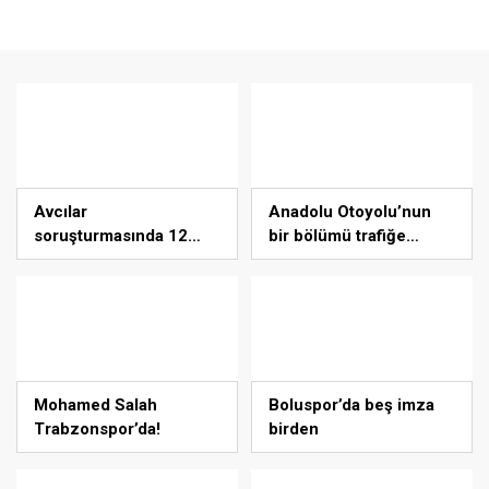
Avcılar
Anadolu Otoyolu’nun
soruşturmasında 12
bir bölümü trafiğe
tutuklama
kapatılacak
Mohamed Salah
Boluspor’da beş imza
Trabzonspor’da!
birden