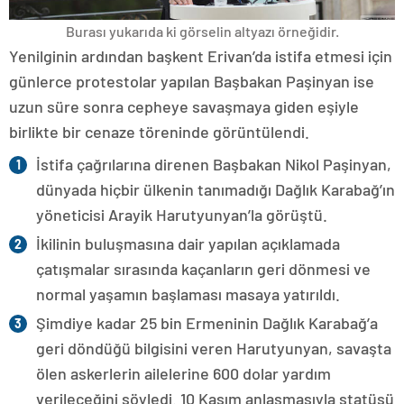
Burası yukarıda ki görselin altyazı örneğidir.
Yenilginin ardından başkent Erivan’da istifa etmesi için
günlerce protestolar yapılan Başbakan Paşinyan ise
uzun süre sonra cepheye savaşmaya giden eşiyle
birlikte bir cenaze töreninde görüntülendi.
İstifa çağrılarına direnen Başbakan Nikol Paşinyan,
dünyada hiçbir ülkenin tanımadığı Dağlık Karabağ’ın
yöneticisi Arayik Harutyunyan’la görüştü.
İkilinin buluşmasına dair yapılan açıklamada
çatışmalar sırasında kaçanların geri dönmesi ve
normal yaşamın başlaması masaya yatırıldı.
Şimdiye kadar 25 bin Ermeninin Dağlık Karabağ’a
geri döndüğü bilgisini veren Harutyunyan, savaşta
ölen askerlerin ailelerine 600 dolar yardım
verileceğini söyledi. 10 Kasım anlaşmasıyla statüsü