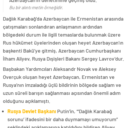
Azerbaycan’ın denetimine geçmiş oldu.
Bu bir alıntı metin örneğidir.
Dağlık Karabağ’da Azerbaycan ile Ermenistan arasında
çatışmaları sonlandıran anlaşmanın ardından
bölgedeki durum ile ilgili temaslarda bulunmak üzere
Rus hükümet üyelerinden oluşan heyet Azerbaycan’ın
başkenti Bakü’ye gitmiş, Azerbaycan Cumhurbaşkanı
İlham Aliyev, Rusya Dışişleri Bakanı Sergey Lavrov’dur.
Başbakan Yardımcıları Aleksandr Novak ve Aleksey
Overçuk oluşan heyet Azerbaycan, Ermenistan ve
Rusya’nın imzaladığı üçlü bildirinin bölgede sağlam ve
uzun süreli barışın sağlanması açısından önemli adım
olduğunu açıklamıştı.
Rusya Devlet Başkanı
Putin’in, “‘Dağlık Karabağ
sorunu’ ifadesini bir daha duymamayı umuyorum”
şeklindeki açıklamasına katıldığını bildiren Aliyev,