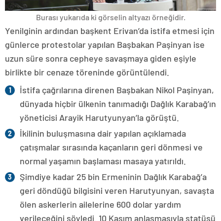
Burası yukarıda ki görselin altyazı örneğidir.
Yenilginin ardından başkent Erivan’da istifa etmesi için
günlerce protestolar yapılan Başbakan Paşinyan ise
uzun süre sonra cepheye savaşmaya giden eşiyle
birlikte bir cenaze töreninde görüntülendi.
İstifa çağrılarına direnen Başbakan Nikol Paşinyan,
dünyada hiçbir ülkenin tanımadığı Dağlık Karabağ’ın
yöneticisi Arayik Harutyunyan’la görüştü.
İkilinin buluşmasına dair yapılan açıklamada
çatışmalar sırasında kaçanların geri dönmesi ve
normal yaşamın başlaması masaya yatırıldı.
Şimdiye kadar 25 bin Ermeninin Dağlık Karabağ’a
geri döndüğü bilgisini veren Harutyunyan, savaşta
ölen askerlerin ailelerine 600 dolar yardım
verileceğini söyledi. 10 Kasım anlaşmasıyla statüsü