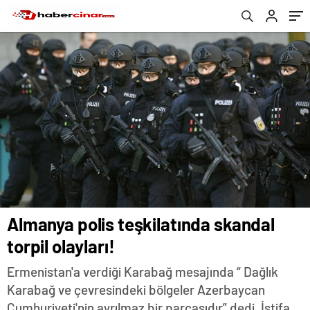
Almanya polis teşkilatında skandal
torpil olayları!
Ermenistan'a verdiği Karabağ mesajında “ Dağlık
Karabağ ve çevresindeki bölgeler Azerbaycan
Cumhuriyeti'nin ayrılmaz bir parçasıdır” dedi. İstifa