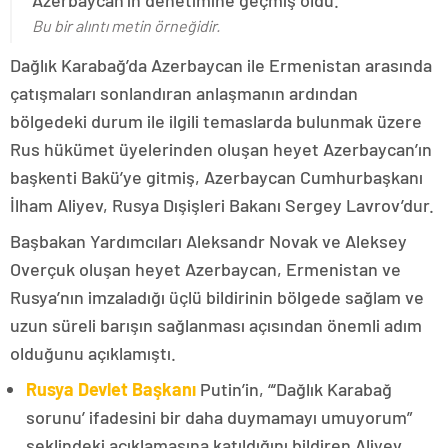
Azerbaycan’ın denetimine geçmiş oldu.
Bu bir alıntı metin örneğidir.
Dağlık Karabağ’da Azerbaycan ile Ermenistan arasında
çatışmaları sonlandıran anlaşmanın ardından
bölgedeki durum ile ilgili temaslarda bulunmak üzere
Rus hükümet üyelerinden oluşan heyet Azerbaycan’ın
başkenti Bakü’ye gitmiş, Azerbaycan Cumhurbaşkanı
İlham Aliyev, Rusya Dışişleri Bakanı Sergey Lavrov’dur.
Başbakan Yardımcıları Aleksandr Novak ve Aleksey
Overçuk oluşan heyet Azerbaycan, Ermenistan ve
Rusya’nın imzaladığı üçlü bildirinin bölgede sağlam ve
uzun süreli barışın sağlanması açısından önemli adım
olduğunu açıklamıştı.
Rusya Devlet Başkanı
Putin’in, “‘Dağlık Karabağ
sorunu’ ifadesini bir daha duymamayı umuyorum”
şeklindeki açıklamasına katıldığını bildiren Aliyev,