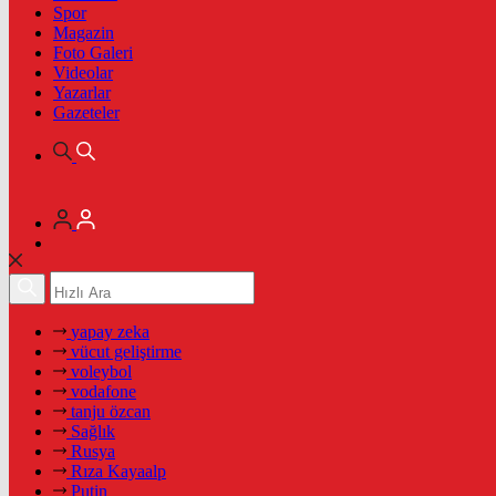
Spor
Magazin
Foto Galeri
Videolar
Yazarlar
Gazeteler
yapay zeka
vücut geliştirme
voleybol
vodafone
tanju özcan
Sağlık
Rusya
Rıza Kayaalp
Putin