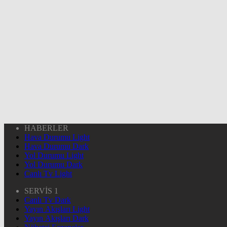
HABERLER
Hava Durumu Light
Hava Durumu Dark
Yol Durumu Light
Yol Durumu Dark
Canlı Tv Light
SERVİS 1
Canlı Tv Dark
Yayın Akışları Light
Yayın Akışları Dark