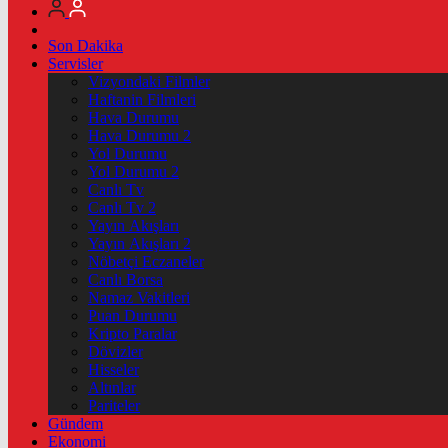
Son Dakika
Servisler
Vizyondaki Filmler
Haftanin Filmleri
Hava Durumu
Hava Durumu 2
Yol Durumu
Yol Durumu 2
Canlı Tv
Canlı Tv 2
Yayın Akışları
Yayın Akışları 2
Nöbetçi Eczaneler
Canlı Borsa
Namaz Vakitleri
Puan Durumu
Kripto Paralar
Dövizler
Hisseler
Altınlar
Pariteler
Gündem
Ekonomi