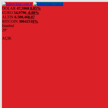
DOLAR
47,5968
0.05%
EURO
54,9796
-0.08%
ALTIN
6.500,46
0,07
BITCOIN
3064251
0%
İstanbul
29°
AÇIK