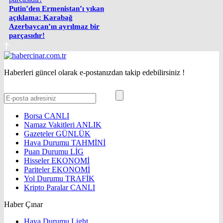
Putin’den Ermenistan’ı yıkan
açıklama: Karabağ
Azerbaycan’ın ayrılmaz bir
parçasıdır!
Haberleri güncel olarak e-postanızdan takip edebilirsiniz !
Borsa
CANLI
Namaz Vakitleri
ANLIK
Gazeteler
GÜNLÜK
Hava Durumu
TAHMİNİ
Puan Durumu
LİG
Hisseler
EKONOMİ
Pariteler
EKONOMİ
Yol Durumu
TRAFİK
Kripto Paralar
CANLI
Haber Çınar
Hava Durumu Light