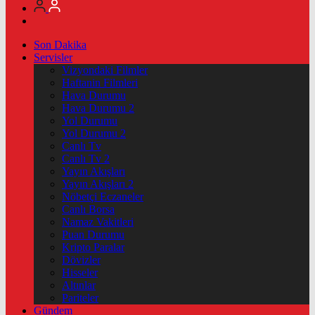
Son Dakika
Servisler
Vizyondaki Filmler
Haftanin Filmleri
Hava Durumu
Hava Durumu 2
Yol Durumu
Yol Durumu 2
Canlı Tv
Canlı Tv 2
Yayın Akışları
Yayın Akışları 2
Nöbetçi Eczaneler
Canlı Borsa
Namaz Vakitleri
Puan Durumu
Kripto Paralar
Dövizler
Hisseler
Altınlar
Pariteler
Gündem