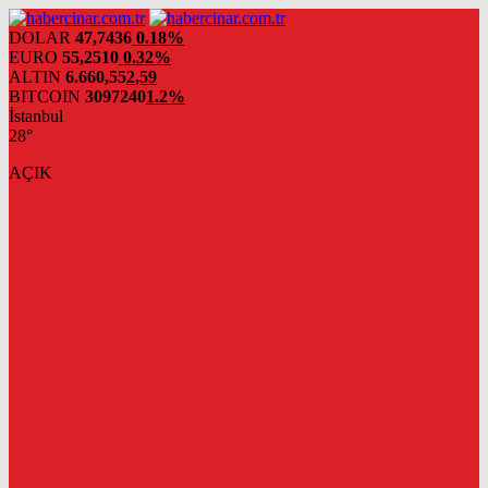
DOLAR
47,7436
0.18%
EURO
55,2510
0.32%
ALTIN
6.660,55
2,59
BITCOIN
3097240
1.2%
İstanbul
28°
AÇIK