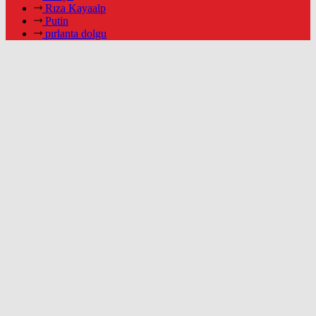
Rıza Kayaalp
Putin
pırlanta dolgu