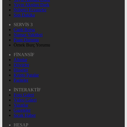
Yayın Akışları Dark
Nöbetçi Eczaneler
Son Dakika
SERVİS 3
Canlı Borsa
Namaz Vakitleri
Puan Durumu
Örnek Burç Yorumu
FİNANSİF
Altınlar
Dövizler
Hisseler
Kripto Paralar
Pariteler
İNTERAKTİF
Foto Galeri
Video Galeri
Yazarlar
Gazeteler
Sıcak Haber
HESAP