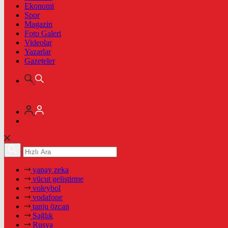
Ekonomi
Spor
Magazin
Foto Galeri
Videolar
Yazarlar
Gazeteler
yapay zeka
vücut geliştirme
voleybol
vodafone
tanju özcan
Sağlık
Rusya