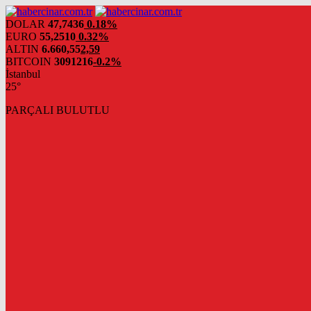
DOLAR
47,7436
0.18%
EURO
55,2510
0.32%
ALTIN
6.660,55
2,59
BITCOIN
3091216
-0.2%
İstanbul
25°
PARÇALI BULUTLU