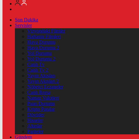
Son Dakika
Servisler
Vizyondaki Filmler
Haftanin Filmleri
Hava Durumu
Hava Durumu 2
Yol Durumu
Yol Durumu 2
Canlı Tv
Canlı Tv 2
Yayın Akışları
Yayın Akışları 2
Nöbetçi Eczaneler
Canlı Borsa
Namaz Vakitleri
Puan Durumu
Kripto Paralar
Dövizler
Hisseler
Altınlar
Pariteler
Gündem