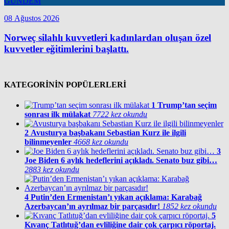
GÜNDEM
08 Ağustos 2026
Norweç silahlı kuvvetleri kadınlardan oluşan özel
kuvvetler eğitimlerini başlattı.
KATEGORİNİN POPÜLERLERİ
1
Trump’tan seçim
sonrası ilk mülakat
7722 kez okundu
2
Avusturya başbakanı Sebastian Kurz ile ilgili
bilinmeyenler
4668 kez okundu
3
Joe Biden 6 aylık hedeflerini açıkladı. Senato buz gibi…
2883 kez okundu
4
Putin’den Ermenistan’ı yıkan açıklama: Karabağ
Azerbaycan’ın ayrılmaz bir parçasıdır!
1852 kez okundu
5
Kıvanç Tatlıtuğ’dan evliliğine dair çok çarpıcı röportaj.