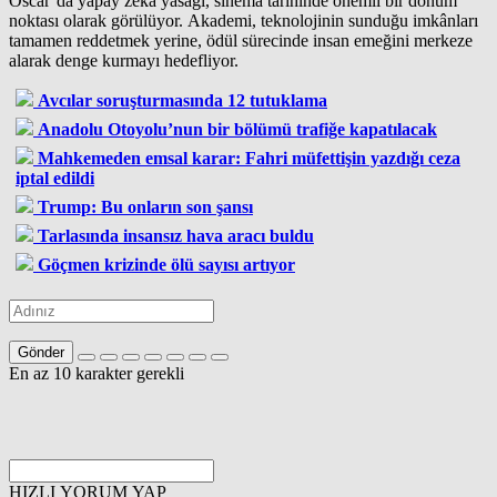
Oscar’da yapay zekâ yasağı, sinema tarihinde önemli bir dönüm
noktası olarak görülüyor. Akademi, teknolojinin sunduğu imkânları
tamamen reddetmek yerine, ödül sürecinde insan emeğini merkeze
alarak denge kurmayı hedefliyor.
Avcılar soruşturmasında 12 tutuklama
Anadolu Otoyolu’nun bir bölümü trafiğe kapatılacak
Mahkemeden emsal karar: Fahri müfettişin yazdığı ceza
iptal edildi
Trump: Bu onların son şansı
Tarlasında insansız hava aracı buldu
Göçmen krizinde ölü sayısı artıyor
Gönder
En az 10 karakter gerekli
HIZLI YORUM YAP