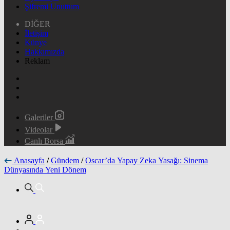
Şifremi Unuttum
DİĞER
İletişim
Künye
Hakkımızda
Reklam
Galeriler
Videolar
Canlı Borsa
Anasayfa
/
Gündem
/
Oscar’da Yapay Zeka Yasağı: Sinema
Dünyasında Yeni Dönem