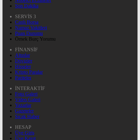
Nöbetçi Eczaneler
Son Dakika
SERVİS 3
Canlı Borsa
Namaz Vakitleri
Puan Durumu
Örnek Burç Yorumu
FİNANSİF
Altınlar
Dövizler
Hisseler
Kripto Paralar
Pariteler
İNTERAKTİF
Foto Galeri
Video Galeri
Yazarlar
Gazeteler
Sıcak Haber
HESAP
Üye Giriş
Üye Kayıt