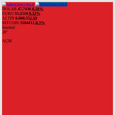
DOLAR
47,7436
0.18%
EURO
55,2510
0.32%
ALTIN
6.660,55
2,59
BITCOIN
3104412
-0.3%
İstanbul
28°
AÇIK