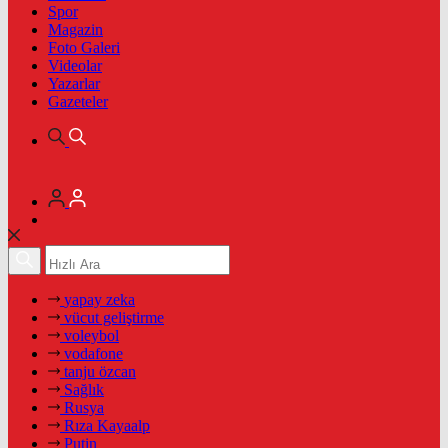
Spor
Magazin
Foto Galeri
Videolar
Yazarlar
Gazeteler
yapay zeka
vücut geliştirme
voleybol
vodafone
tanju özcan
Sağlık
Rusya
Rıza Kayaalp
Putin