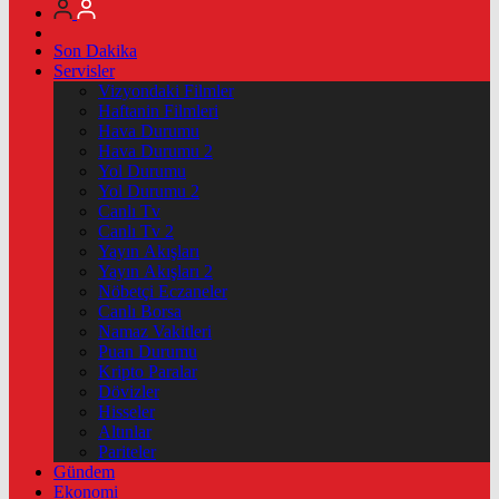
Son Dakika
Servisler
Vizyondaki Filmler
Haftanin Filmleri
Hava Durumu
Hava Durumu 2
Yol Durumu
Yol Durumu 2
Canlı Tv
Canlı Tv 2
Yayın Akışları
Yayın Akışları 2
Nöbetçi Eczaneler
Canlı Borsa
Namaz Vakitleri
Puan Durumu
Kripto Paralar
Dövizler
Hisseler
Altınlar
Pariteler
Gündem
Ekonomi