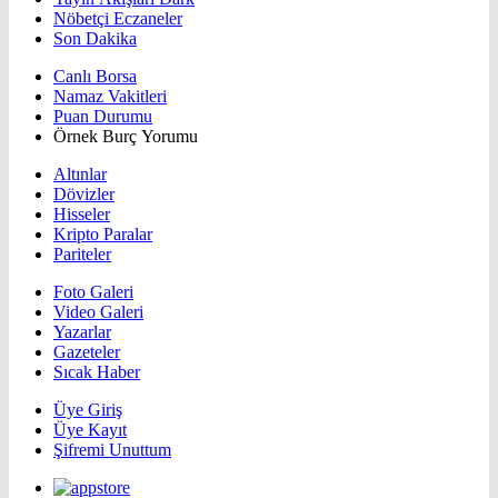
Nöbetçi Eczaneler
Son Dakika
Canlı Borsa
Namaz Vakitleri
Puan Durumu
Örnek Burç Yorumu
Altınlar
Dövizler
Hisseler
Kripto Paralar
Pariteler
Foto Galeri
Video Galeri
Yazarlar
Gazeteler
Sıcak Haber
Üye Giriş
Üye Kayıt
Şifremi Unuttum