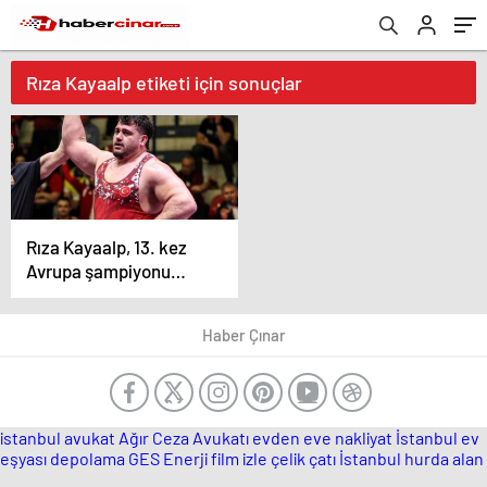
Rıza Kayaalp etiketi için sonuçlar
Rıza Kayaalp, 13. kez
Avrupa şampiyonu
olarak dünya rekoru
kırdı!
Haber Çınar
istanbul avukat
Ağır Ceza Avukatı
evden eve nakliyat İstanbul
ev
eşyası depolama
GES Enerji
film izle
çelik çatı
İstanbul hurda alan