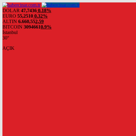
DOLAR
47,7436
0.18%
EURO
55,2510
0.32%
ALTIN
6.660,55
2,59
BITCOIN
3094661
0.9%
İstanbul
30°
AÇIK