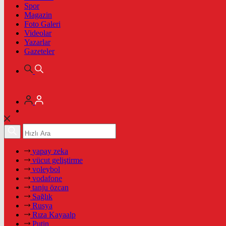
Spor
Magazin
Foto Galeri
Videolar
Yazarlar
Gazeteler
yapay zeka
vücut geliştirme
voleybol
vodafone
tanju özcan
Sağlık
Rusya
Rıza Kayaalp
Putin