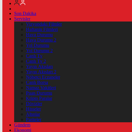
Son Dakika
Servisler
Vizyondaki Filmler
Haftanin Filmleri
Hava Durumu
Hava Durumu 2
Yol Durumu
Yol Durumu 2
Canlı Tv
Canlı Tv 2
Yayın Akışları
Yayın Akışları 2
Nöbetçi Eczaneler
Canlı Borsa
Namaz Vakitleri
Puan Durumu
Kripto Paralar
Dövizler
Hisseler
Altınlar
Pariteler
Gündem
Ekonomi