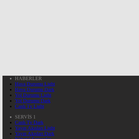
HABERLER
Hava Durumu Light
Hava Durumu Dark
Yol Durumu Light
Yol Durumu Dark
Canlı Tv Light
SERVİS 1
Canlı Tv Dark
Yayın Akışları Light
Yayın Akışları Dark