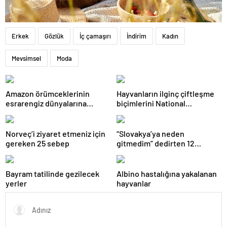
Erkek
Gözlük
İç çamaşırı
İndirim
Kadın
Mevsimsel
Moda
Amazon örümceklerinin
Hayvanların ilginç çiftleşme
esrarengiz dünyalarına
biçimlerini National
gitmeye hazır olun.
Geographic görüntüledi.
Norveç’i ziyaret etmeniz için
“Slovakya’ya neden
gereken 25 sebep
gitmedim” dedirten 12
fotoğraf
Bayram tatilinde gezilecek
Albino hastalığına yakalanan
yerler
hayvanlar