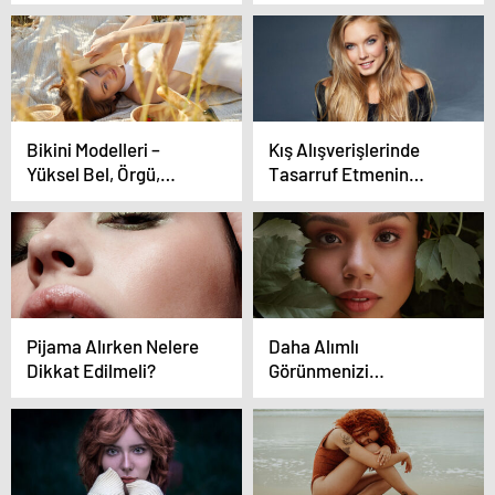
Bikini Modelleri –
Kış Alışverişlerinde
Yüksel Bel, Örgü,
Tasarruf Etmenin
Şortlu Bikini Ve Mayo
Yolları
Modelleri
Pijama Alırken Nelere
Daha Alımlı
Dikkat Edilmeli?
Görünmenizi
Sağlayacak 6 Stil
Düzenlemesi