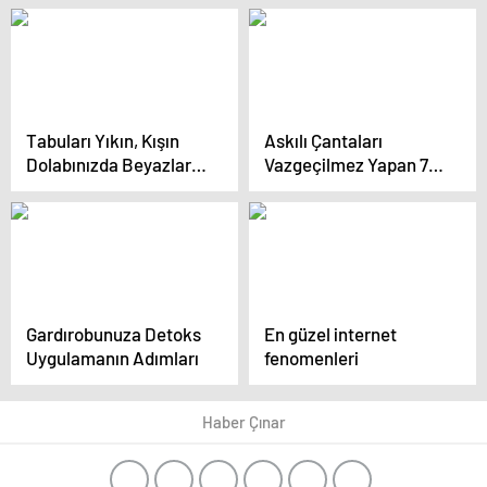
elbise modelleri
Yazı Dövme Modelleri
Tabuları Yıkın, Kışın
Askılı Çantaları
Dolabınızda Beyazlara
Vazgeçilmez Yapan 7
Yer Açın!
Özellik
Gardırobunuza Detoks
En güzel internet
Uygulamanın Adımları
fenomenleri
Haber Çınar