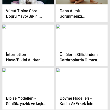
Vücut Tipine Göre
Daha Alımlı
Doğru Mayo/Bikini
Görünmenizi
Seçimi
Sağlayacak 6 Stil
Düzenlemesi
İnternetten
Ünlülerin Stilistinden:
Mayo/Bikini Alırken
Gardıroplarda Olması
Nelere Dikkat Etmeli?
Gereken 5 Parça
Elbise Modelleri –
Dövme Modelleri –
Günlük, yazlık ve kışlık
Kadın Ve Erkek İçin
olan uzun ve kısa
Kolay, Küçük, Gül Ve