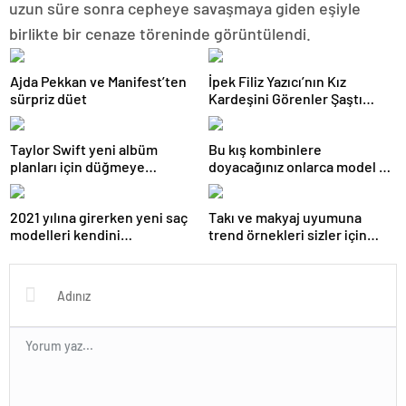
uzun süre sonra cepheye savaşmaya giden eşiyle
birlikte bir cenaze töreninde görüntülendi.
Ajda Pekkan ve Manifest’ten
İpek Filiz Yazıcı’nın Kız
sürpriz düet
Kardeşini Görenler Şaştı
Kaldı: Resmen Kopyası!
Taylor Swift yeni albüm
Bu kış kombinlere
planları için düğmeye
doyacağınız onlarca model ve
bastığını sosyal medyadan
onlarca detay.
duyurdu!
2021 yılına girerken yeni saç
Takı ve makyaj uyumuna
modelleri kendini
trend örnekleri sizler için
göstermeye başladı.
derledik.