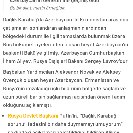
Azerbaycan’ın denetimine geçmiş oldu.
Bu bir alıntı metin örneğidir.
Dağlık Karabağ’da Azerbaycan ile Ermenistan arasında
çatışmaları sonlandıran anlaşmanın ardından
bölgedeki durum ile ilgili temaslarda bulunmak üzere
Rus hükümet üyelerinden oluşan heyet Azerbaycan’ın
başkenti Bakü’ye gitmiş, Azerbaycan Cumhurbaşkanı
İlham Aliyev, Rusya Dışişleri Bakanı Sergey Lavrov’dur.
Başbakan Yardımcıları Aleksandr Novak ve Aleksey
Overçuk oluşan heyet Azerbaycan, Ermenistan ve
Rusya’nın imzaladığı üçlü bildirinin bölgede sağlam ve
uzun süreli barışın sağlanması açısından önemli adım
olduğunu açıklamıştı.
Rusya Devlet Başkanı
Putin’in, “‘Dağlık Karabağ
sorunu’ ifadesini bir daha duymamayı umuyorum”
şeklindeki açıklamasına katıldığını bildiren Aliyev,