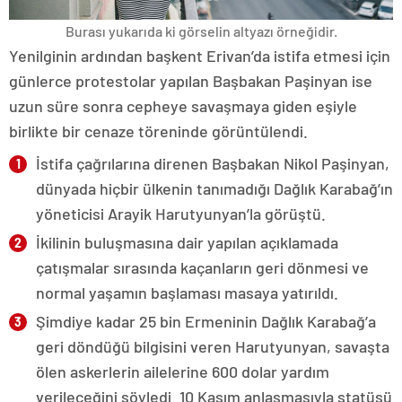
Burası yukarıda ki görselin altyazı örneğidir.
Yenilginin ardından başkent Erivan’da istifa etmesi için
günlerce protestolar yapılan Başbakan Paşinyan ise
uzun süre sonra cepheye savaşmaya giden eşiyle
birlikte bir cenaze töreninde görüntülendi.
İstifa çağrılarına direnen Başbakan Nikol Paşinyan,
dünyada hiçbir ülkenin tanımadığı Dağlık Karabağ’ın
yöneticisi Arayik Harutyunyan’la görüştü.
İkilinin buluşmasına dair yapılan açıklamada
çatışmalar sırasında kaçanların geri dönmesi ve
normal yaşamın başlaması masaya yatırıldı.
Şimdiye kadar 25 bin Ermeninin Dağlık Karabağ’a
geri döndüğü bilgisini veren Harutyunyan, savaşta
ölen askerlerin ailelerine 600 dolar yardım
verileceğini söyledi. 10 Kasım anlaşmasıyla statüsü