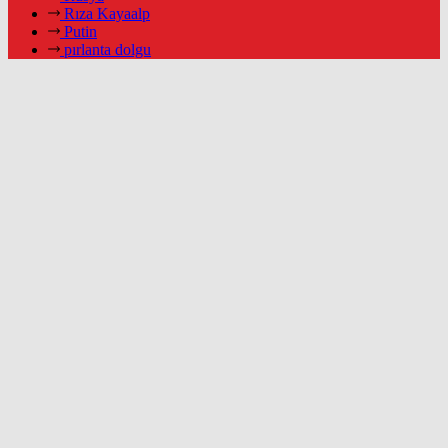
Rıza Kayaalp
Putin
pırlanta dolgu