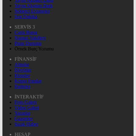
Yayın Akışları Light
Yayın Akışları Dark
Nöbetçi Eczaneler
Son Dakika
SERVİS 3
Canlı Borsa
Namaz Vakitleri
Puan Durumu
Örnek Burç Yorumu
FİNANSİF
Altınlar
Dövizler
Hisseler
Kripto Paralar
Pariteler
İNTERAKTİF
Foto Galeri
Video Galeri
Yazarlar
Gazeteler
Sıcak Haber
HESAP