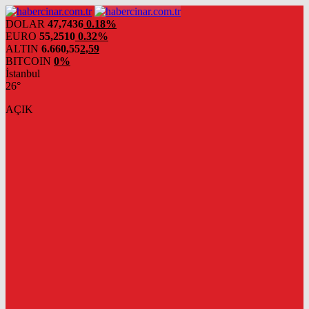
DOLAR
47,7436
0.18%
EURO
55,2510
0.32%
ALTIN
6.660,55
2,59
BITCOIN
0%
İstanbul
26°
AÇIK