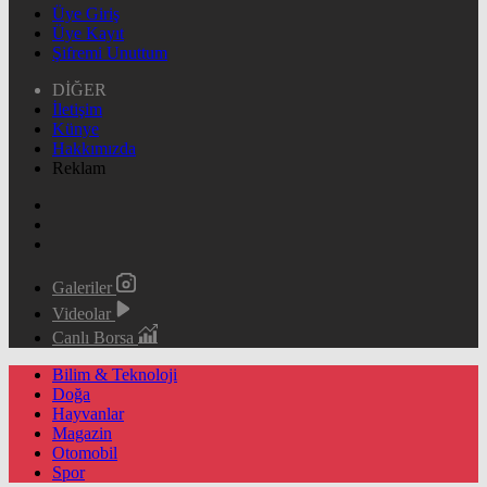
Üye Giriş
Üye Kayıt
Şifremi Unuttum
DİĞER
İletişim
Künye
Hakkımızda
Reklam
Galeriler
Videolar
Canlı Borsa
Bilim & Teknoloji
Doğa
Hayvanlar
Magazin
Otomobil
Spor