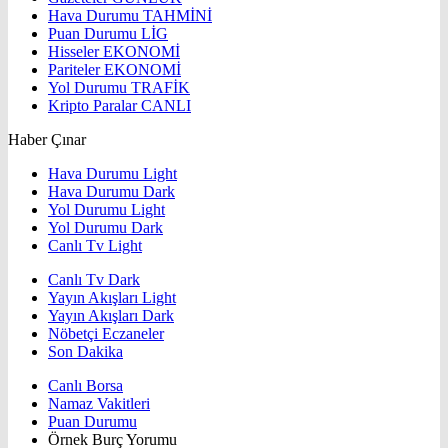
Hava Durumu
TAHMİNİ
Puan Durumu
LİG
Hisseler
EKONOMİ
Pariteler
EKONOMİ
Yol Durumu
TRAFİK
Kripto Paralar
CANLI
Haber Çınar
Hava Durumu Light
Hava Durumu Dark
Yol Durumu Light
Yol Durumu Dark
Canlı Tv Light
Canlı Tv Dark
Yayın Akışları Light
Yayın Akışları Dark
Nöbetçi Eczaneler
Son Dakika
Canlı Borsa
Namaz Vakitleri
Puan Durumu
Örnek Burç Yorumu