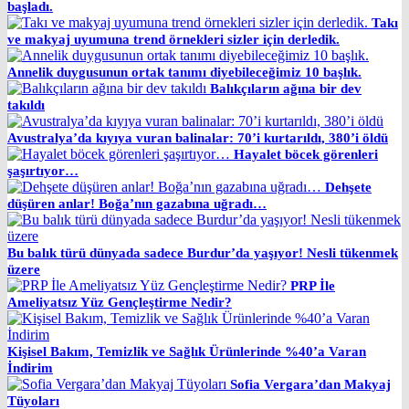
başladı.
Takı
ve makyaj uyumuna trend örnekleri sizler için derledik.
Annelik duygusunun ortak tanımı diyebileceğimiz 10 başlık.
Balıkçıların ağına bir dev
takıldı
Avustralya’da kıyıya vuran balinalar: 70’i kurtarıldı, 380’i öldü
Hayalet böcek görenleri
şaşırtıyor…
Dehşete
düşüren anlar! Boğa’nın gazabına uğradı…
Bu balık türü dünyada sadece Burdur’da yaşıyor! Nesli tükenmek
üzere
PRP İle
Ameliyatsız Yüz Gençleştirme Nedir?
Kişisel Bakım, Temizlik ve Sağlık Ürünlerinde %40’a Varan
İndirim
Sofia Vergara’dan Makyaj
Tüyoları