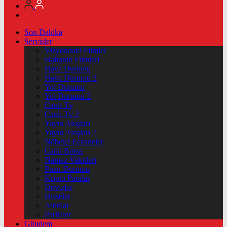
Son Dakika
Servisler
Vizyondaki Filmler
Haftanin Filmleri
Hava Durumu
Hava Durumu 2
Yol Durumu
Yol Durumu 2
Canlı Tv
Canlı Tv 2
Yayın Akışları
Yayın Akışları 2
Nöbetçi Eczaneler
Canlı Borsa
Namaz Vakitleri
Puan Durumu
Kripto Paralar
Dövizler
Hisseler
Altınlar
Pariteler
Gündem