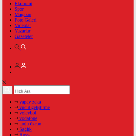
Ekonomi
Spor
Magazin
Foto Galeri
Videolar
Yazarlar
Gazeteler
yapay zeka
vücut geliştirme
voleybol
vodafone
tanju özcan
Sağlık
Rusya