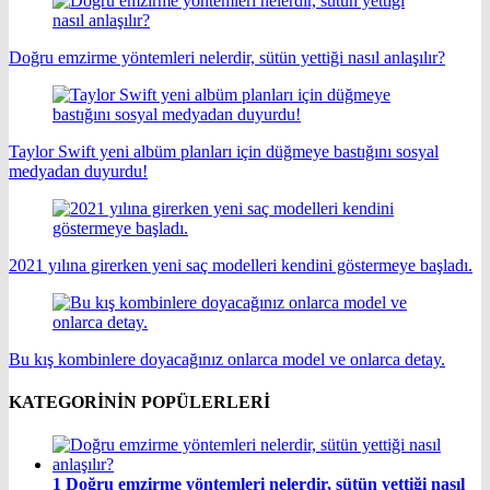
Doğru emzirme yöntemleri nelerdir, sütün yettiği nasıl anlaşılır?
Taylor Swift yeni albüm planları için düğmeye bastığını sosyal
medyadan duyurdu!
2021 yılına girerken yeni saç modelleri kendini göstermeye başladı.
Bu kış kombinlere doyacağınız onlarca model ve onlarca detay.
KATEGORİNİN POPÜLERLERİ
1
Doğru emzirme yöntemleri nelerdir, sütün yettiği nasıl