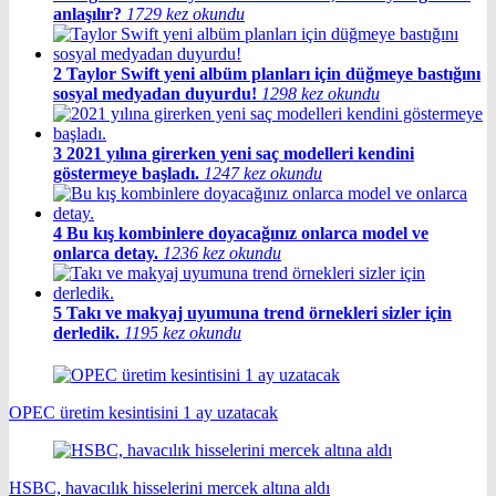
anlaşılır?
1729 kez okundu
2
Taylor Swift yeni albüm planları için düğmeye bastığını
sosyal medyadan duyurdu!
1298 kez okundu
3
2021 yılına girerken yeni saç modelleri kendini
göstermeye başladı.
1247 kez okundu
4
Bu kış kombinlere doyacağınız onlarca model ve
onlarca detay.
1236 kez okundu
5
Takı ve makyaj uyumuna trend örnekleri sizler için
derledik.
1195 kez okundu
OPEC üretim kesintisini 1 ay uzatacak
HSBC, havacılık hisselerini mercek altına aldı