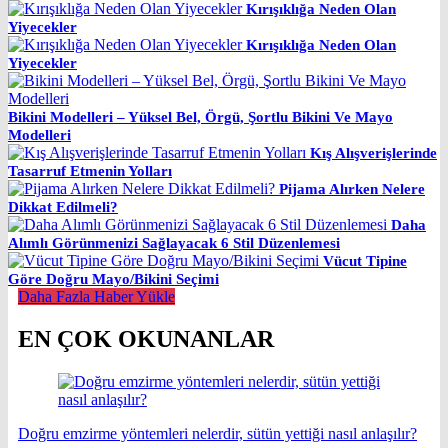
Kırışıklığa Neden Olan
Yiyecekler
Kırışıklığa Neden Olan
Yiyecekler
Bikini Modelleri – Yüksel Bel, Örgü, Şortlu Bikini Ve Mayo
Modelleri
Kış Alışverişlerinde
Tasarruf Etmenin Yolları
Pijama Alırken Nelere
Dikkat Edilmeli?
Daha
Alımlı Görünmenizi Sağlayacak 6 Stil Düzenlemesi
Vücut Tipine
Göre Doğru Mayo/Bikini Seçimi
Daha Fazla Haber Yükle
EN ÇOK OKUNANLAR
Doğru emzirme yöntemleri nelerdir, sütün yettiği nasıl anlaşılır?