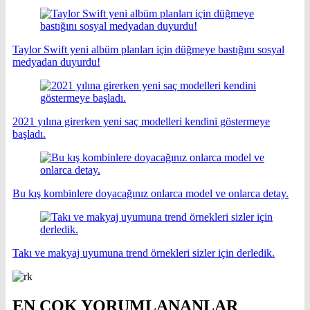
Taylor Swift yeni albüm planları için düğmeye bastığını sosyal
medyadan duyurdu!
2021 yılına girerken yeni saç modelleri kendini göstermeye
başladı.
Bu kış kombinlere doyacağınız onlarca model ve onlarca detay.
Takı ve makyaj uyumuna trend örnekleri sizler için derledik.
EN ÇOK YORUMLANANLAR