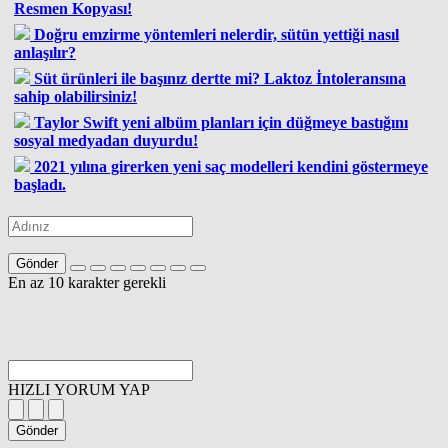
Resmen Kopyası!
Doğru emzirme yöntemleri nelerdir, sütün yettiği nasıl
anlaşılır?
Süt ürünleri ile başınız dertte mi? Laktoz İntoleransına
sahip olabilirsiniz!
Taylor Swift yeni albüm planları için düğmeye bastığını
sosyal medyadan duyurdu!
2021 yılına girerken yeni saç modelleri kendini göstermeye
başladı.
Gönder
En az 10 karakter gerekli
HIZLI YORUM YAP
Gönder