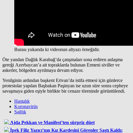
Burası yukarıda ki videonun altyazı örneğidir.
Öte yandan Dağlık Karabağ’da çatışmaları sona erdiren anlaşma
gereği Azerbaycan’a ait topraklarda bulunan Ermeni siviller ve
askerler, bölgeden ayrılmaya devam ediyor.
Yenilginin ardından başkent Erivan’da istifa etmesi için günlerce
protestolar yapılan Başbakan Paşinyan ise uzun süre sonra cepheye
savaşmaya giden eşiyle birlikte bir cenaze töreninde görüntülendi.
Hastalık
Koronavirüs
Sağlık
Ajda Pekkan ve Manifest’ten sürpriz düet
İpek Filiz Yazıcı’nın Kız Kardeşini Görenler Şaştı Kaldı: