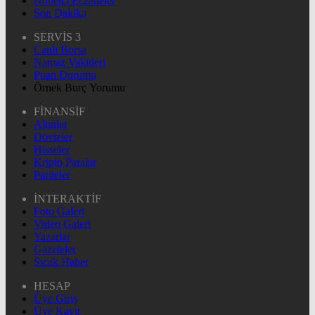
Nöbetçi Eczaneler
Son Dakika
SERVİS 3
Canlı Borsa
Namaz Vakitleri
Puan Durumu
Örnek Burç Yorumu
FİNANSİF
Altınlar
Dövizler
Hisseler
Kripto Paralar
Pariteler
İNTERAKTİF
Foto Galeri
Video Galeri
Yazarlar
Gazeteler
Sıcak Haber
HESAP
Üye Giriş
Üye Kayıt