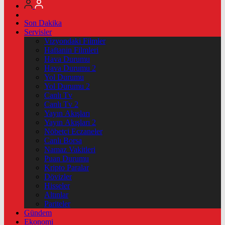
Son Dakika
Servisler
Vizyondaki Filmler
Haftanin Filmleri
Hava Durumu
Hava Durumu 2
Yol Durumu
Yol Durumu 2
Canlı Tv
Canlı Tv 2
Yayın Akışları
Yayın Akışları 2
Nöbetçi Eczaneler
Canlı Borsa
Namaz Vakitleri
Puan Durumu
Kripto Paralar
Dövizler
Hisseler
Altınlar
Pariteler
Gündem
Ekonomi