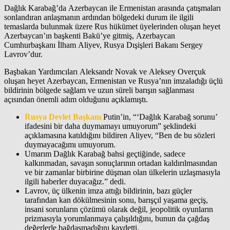
Dağlık Karabağ’da Azerbaycan ile Ermenistan arasında çatışmaları
sonlandıran anlaşmanın ardından bölgedeki durum ile ilgili
temaslarda bulunmak üzere Rus hükümet üyelerinden oluşan heyet
Azerbaycan’ın başkenti Bakü’ye gitmiş, Azerbaycan
Cumhurbaşkanı İlham Aliyev, Rusya Dışişleri Bakanı Sergey
Lavrov’dur.
Başbakan Yardımcıları Aleksandr Novak ve Aleksey Overçuk
oluşan heyet Azerbaycan, Ermenistan ve Rusya’nın imzaladığı üçlü
bildirinin bölgede sağlam ve uzun süreli barışın sağlanması
açısından önemli adım olduğunu açıklamıştı.
Rusya Devlet Başkanı
Putin’in, “‘Dağlık Karabağ sorunu’
ifadesini bir daha duymamayı umuyorum” şeklindeki
açıklamasına katıldığını bildiren Aliyev, “Ben de bu sözleri
duymayacağımı umuyorum.
Umarım Dağlık Karabağ bahsi geçtiğinde, sadece
kalkınmadan, savaşın sonuçlarının ortadan kaldırılmasından
ve bir zamanlar birbirine düşman olan ülkelerin uzlaşmasıyla
ilgili haberler duyacağız.” dedi.
Lavrov, üç ülkenin imza attığı bildirinin, bazı güçler
tarafından kan dökülmesinin sonu, barışçıl yaşama geçiş,
insani sorunların çözümü olarak değil, jeopolitik oyunların
prizmasıyla yorumlanmaya çalışıldığını, bunun da çağdaş
değerlerle bağdaşmadığını kaydetti.