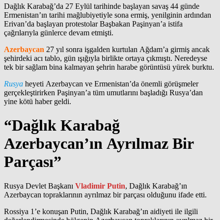
Dağlık Karabağ’da 27 Eylül tarihinde başlayan savaş 44 günde
Ermenistan’ın tarihi mağlubiyetiyle sona ermiş, yenilginin ardından
Erivan’da başlayan protestolar Başbakan Paşinyan’a istifa
çağrılarıyla günlerce devam etmişti.
Azerbaycan
27 yıl sonra işgalden kurtulan Ağdam’a girmiş ancak
şehirdeki acı tablo, gün ışığıyla birlikte ortaya çıkmıştı. Neredeyse
tek bir sağlam bina kalmayan şehrin harabe görüntüsü yürek burktu.
Rusya
heyeti Azerbaycan ve Ermenistan’da önemli görüşmeler
gerçekleştirirken Paşinyan’a tüm umutlarını başladığı Rusya’dan
yine kötü haber geldi.
“Dağlık Karabağ
Azerbaycan’ın Ayrılmaz Bir
Parçası”
Rusya Devlet Başkanı
Vladimir Putin
, Dağlık Karabağ’ın
Azerbaycan topraklarının ayrılmaz bir parçası olduğunu ifade etti.
Rossiya 1’e konuşan Putin, Dağlık Karabağ’ın aidiyeti ile ilgili