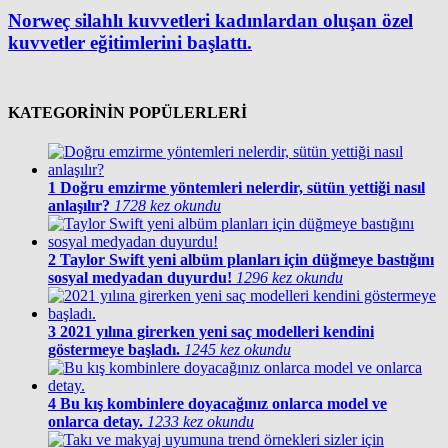
Norweç silahlı kuvvetleri kadınlardan oluşan özel
kuvvetler eğitimlerini başlattı.
KATEGORİNİN POPÜLERLERİ
1
Doğru emzirme yöntemleri nelerdir, sütün yettiği nasıl
anlaşılır?
1728 kez okundu
2
Taylor Swift yeni albüm planları için düğmeye bastığını
sosyal medyadan duyurdu!
1296 kez okundu
3
2021 yılına girerken yeni saç modelleri kendini
göstermeye başladı.
1245 kez okundu
4
Bu kış kombinlere doyacağınız onlarca model ve
onlarca detay.
1233 kez okundu