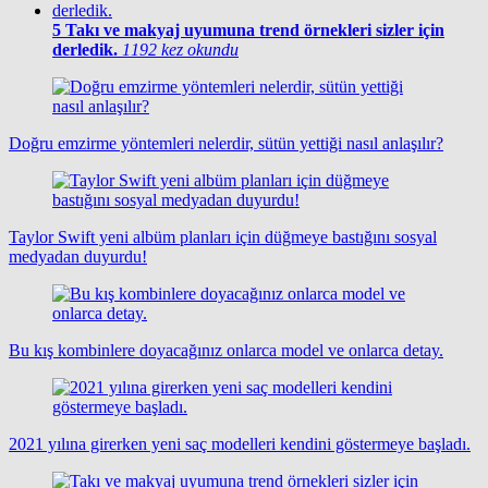
5
Takı ve makyaj uyumuna trend örnekleri sizler için
derledik.
1192 kez okundu
Doğru emzirme yöntemleri nelerdir, sütün yettiği nasıl anlaşılır?
Taylor Swift yeni albüm planları için düğmeye bastığını sosyal
medyadan duyurdu!
Bu kış kombinlere doyacağınız onlarca model ve onlarca detay.
2021 yılına girerken yeni saç modelleri kendini göstermeye başladı.