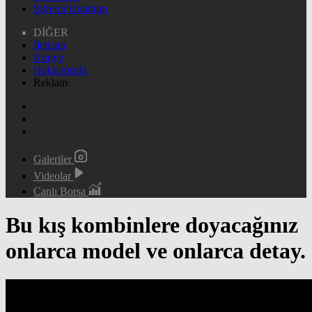
Şifremi Unuttum
DİĞER
İletişim
Künye
Hakkımızda
Reklam
Galeriler
Videolar
Canlı Borsa
Bu kış kombinlere doyacağınız
onlarca model ve onlarca detay.