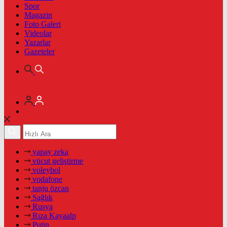
Spor
Magazin
Foto Galeri
Videolar
Yazarlar
Gazeteler
yapay zeka
vücut geliştirme
voleybol
vodafone
tanju özcan
Sağlık
Rusya
Rıza Kayaalp
Putin