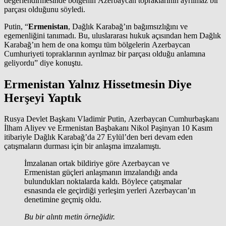
değerlendirmesinde bölgenin Azerbaycan topraklarının ayrılmaz bir
parçası olduğunu söyledi.
Putin, “
Ermenistan
, Dağlık Karabağ’ın bağımsızlığını ve
egemenliğini tanımadı. Bu, uluslararası hukuk açısından hem Dağlık
Karabağ’ın hem de ona komşu tüm bölgelerin Azerbaycan
Cumhuriyeti topraklarının ayrılmaz bir parçası olduğu anlamına
geliyordu” diye konuştu.
Ermenistan Yalnız Hissetmesin Diye
Herşeyi Yaptık
Rusya Devlet Başkanı Vladimir Putin, Azerbaycan Cumhurbaşkanı
İlham Aliyev ve Ermenistan Başbakanı Nikol Paşinyan 10 Kasım
itibariyle Dağlık Karabağ’da 27 Eylül’den beri devam eden
çatışmaların durması için bir anlaşma imzalamıştı.
İmzalanan ortak bildiriye göre Azerbaycan ve
Ermenistan güçleri anlaşmanın imzalandığı anda
bulundukları noktalarda kaldı. Böylece çatışmalar
esnasında ele geçirdiği yerleşim yerleri Azerbaycan’ın
denetimine geçmiş oldu.
Bu bir alıntı metin örneğidir.