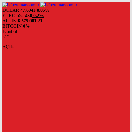
DOLAR
47,6043
0.05%
EURO
55,1430
0.2%
ALTIN
6.575,00
1,21
BITCOIN
0%
İstanbul
31°
AÇIK