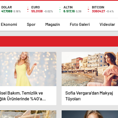
DOLAR
EURO
ALTIN
BITCOIN
47,7069
55,0108
6.517,16
3060427
0.16%
-0.02%
0,38
-0.4%
Ekonomi
Spor
Magazin
Foto Galeri
Videolar
isel Bakım, Temizlik ve
Sofia Vergara’dan Makyaj
ğlık Ürünlerinde %40’a
Tüyoları
an İndirim