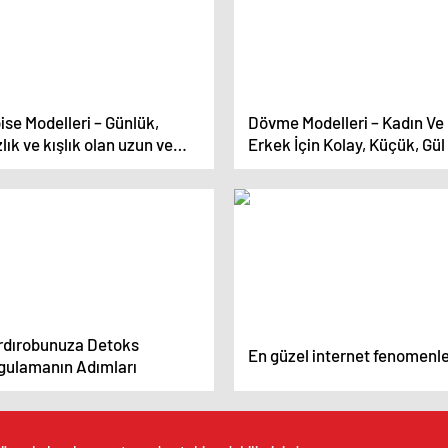
ise Modelleri – Günlük,
Dövme Modelleri – Kadın Ve
lık ve kışlık olan uzun ve
Erkek İçin Kolay, Küçük, Gül
a elbise modelleri
Yazı Dövme Modelleri
rdırobunuza Detoks
En güzel internet fenomenle
gulamanın Adımları