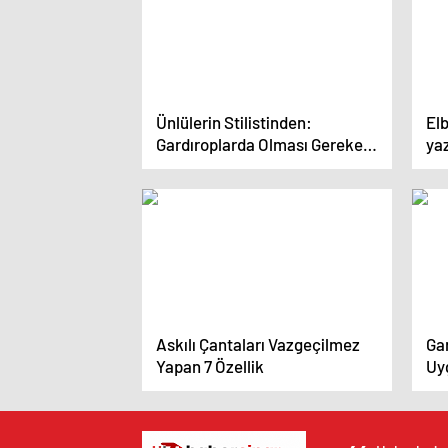
Ünlülerin Stilistinden:
Elb
Gardıroplarda Olması Gereken
yaz
5 Parça
kıs
Askılı Çantaları Vazgeçilmez
Ga
Yapan 7 Özellik
Uy