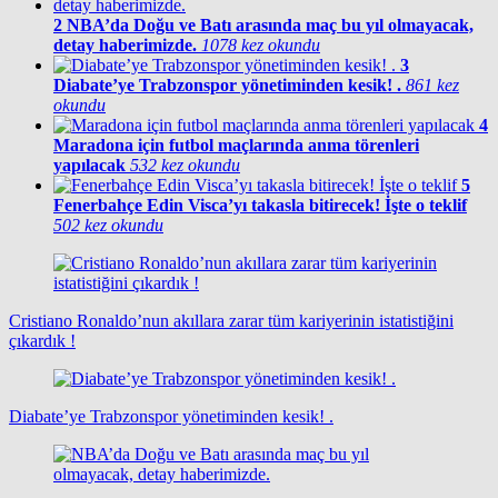
2
NBA’da Doğu ve Batı arasında maç bu yıl olmayacak,
detay haberimizde.
1078 kez okundu
3
Diabate’ye Trabzonspor yönetiminden kesik! .
861 kez
okundu
4
Maradona için futbol maçlarında anma törenleri
yapılacak
532 kez okundu
5
Fenerbahçe Edin Visca’yı takasla bitirecek! İşte o teklif
502 kez okundu
Cristiano Ronaldo’nun akıllara zarar tüm kariyerinin istatistiğini
çıkardık !
Diabate’ye Trabzonspor yönetiminden kesik! .