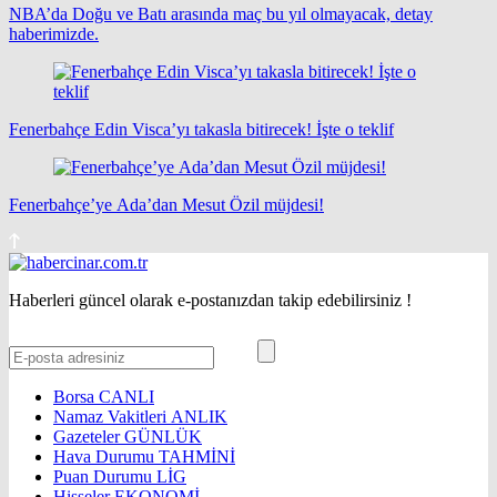
NBA’da Doğu ve Batı arasında maç bu yıl olmayacak, detay
haberimizde.
Fenerbahçe Edin Visca’yı takasla bitirecek! İşte o teklif
Fenerbahçe’ye Ada’dan Mesut Özil müjdesi!
Haberleri güncel olarak e-postanızdan takip edebilirsiniz !
Borsa
CANLI
Namaz Vakitleri
ANLIK
Gazeteler
GÜNLÜK
Hava Durumu
TAHMİNİ
Puan Durumu
LİG
Hisseler
EKONOMİ