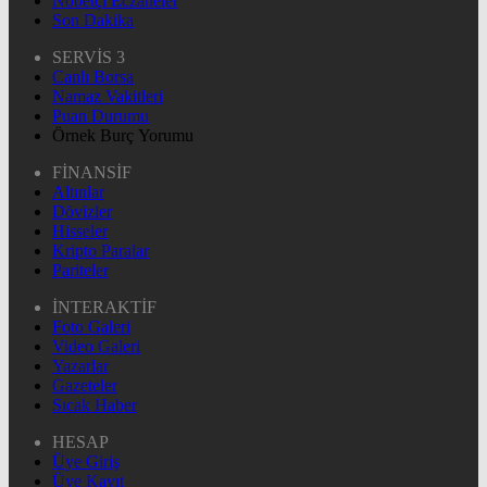
Nöbetçi Eczaneler
Son Dakika
SERVİS 3
Canlı Borsa
Namaz Vakitleri
Puan Durumu
Örnek Burç Yorumu
FİNANSİF
Altınlar
Dövizler
Hisseler
Kripto Paralar
Pariteler
İNTERAKTİF
Foto Galeri
Video Galeri
Yazarlar
Gazeteler
Sıcak Haber
HESAP
Üye Giriş
Üye Kayıt