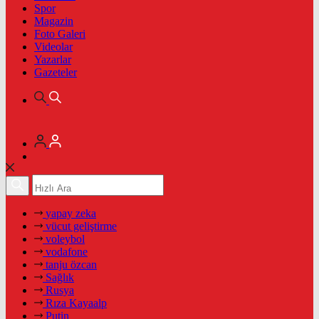
Spor
Magazin
Foto Galeri
Videolar
Yazarlar
Gazeteler
yapay zeka
vücut geliştirme
voleybol
vodafone
tanju özcan
Sağlık
Rusya
Rıza Kayaalp
Putin