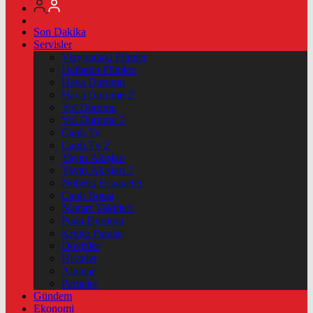
Son Dakika
Servisler
Vizyondaki Filmler
Haftanin Filmleri
Hava Durumu
Hava Durumu 2
Yol Durumu
Yol Durumu 2
Canlı Tv
Canlı Tv 2
Yayın Akışları
Yayın Akışları 2
Nöbetçi Eczaneler
Canlı Borsa
Namaz Vakitleri
Puan Durumu
Kripto Paralar
Dövizler
Hisseler
Altınlar
Pariteler
Gündem
Ekonomi