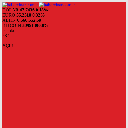
DOLAR
47,7436
0.18%
EURO
55,2510
0.32%
ALTIN
6.660,55
2,59
BITCOIN
3099130
0.8%
İstanbul
28°
AÇIK