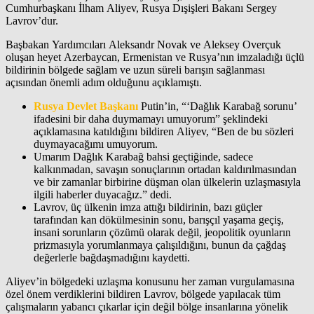
Cumhurbaşkanı İlham Aliyev, Rusya Dışişleri Bakanı Sergey
Lavrov’dur.
Başbakan Yardımcıları Aleksandr Novak ve Aleksey Overçuk
oluşan heyet Azerbaycan, Ermenistan ve Rusya’nın imzaladığı üçlü
bildirinin bölgede sağlam ve uzun süreli barışın sağlanması
açısından önemli adım olduğunu açıklamıştı.
Rusya Devlet Başkanı
Putin’in, “‘Dağlık Karabağ sorunu’
ifadesini bir daha duymamayı umuyorum” şeklindeki
açıklamasına katıldığını bildiren Aliyev, “Ben de bu sözleri
duymayacağımı umuyorum.
Umarım Dağlık Karabağ bahsi geçtiğinde, sadece
kalkınmadan, savaşın sonuçlarının ortadan kaldırılmasından
ve bir zamanlar birbirine düşman olan ülkelerin uzlaşmasıyla
ilgili haberler duyacağız.” dedi.
Lavrov, üç ülkenin imza attığı bildirinin, bazı güçler
tarafından kan dökülmesinin sonu, barışçıl yaşama geçiş,
insani sorunların çözümü olarak değil, jeopolitik oyunların
prizmasıyla yorumlanmaya çalışıldığını, bunun da çağdaş
değerlerle bağdaşmadığını kaydetti.
Aliyev’in bölgedeki uzlaşma konusunu her zaman vurgulamasına
özel önem verdiklerini bildiren Lavrov, bölgede yapılacak tüm
çalışmaların yabancı çıkarlar için değil bölge insanlarına yönelik