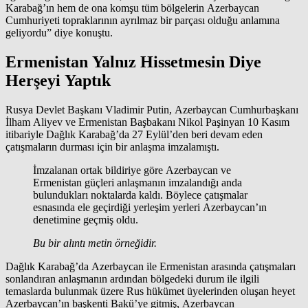
Karabağ’ın hem de ona komşu tüm bölgelerin Azerbaycan
Cumhuriyeti topraklarının ayrılmaz bir parçası olduğu anlamına
geliyordu” diye konuştu.
Ermenistan Yalnız Hissetmesin Diye
Herşeyi Yaptık
Rusya Devlet Başkanı Vladimir Putin, Azerbaycan Cumhurbaşkanı
İlham Aliyev ve Ermenistan Başbakanı Nikol Paşinyan 10 Kasım
itibariyle Dağlık Karabağ’da 27 Eylül’den beri devam eden
çatışmaların durması için bir anlaşma imzalamıştı.
İmzalanan ortak bildiriye göre Azerbaycan ve
Ermenistan güçleri anlaşmanın imzalandığı anda
bulundukları noktalarda kaldı. Böylece çatışmalar
esnasında ele geçirdiği yerleşim yerleri Azerbaycan’ın
denetimine geçmiş oldu.
Bu bir alıntı metin örneğidir.
Dağlık Karabağ’da Azerbaycan ile Ermenistan arasında çatışmaları
sonlandıran anlaşmanın ardından bölgedeki durum ile ilgili
temaslarda bulunmak üzere Rus hükümet üyelerinden oluşan heyet
Azerbaycan’ın başkenti Bakü’ye gitmiş, Azerbaycan