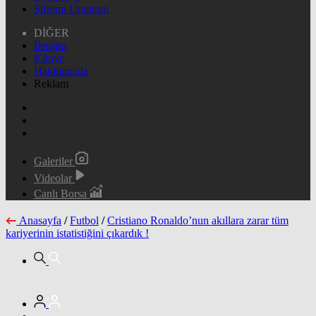
Şifremi Unuttum
DİĞER
İletişim
Künye
Hakkımızda
Reklam
Galeriler
Videolar
Canlı Borsa
Anasayfa
/
Futbol
/
Cristiano Ronaldo’nun akıllara zarar tüm
kariyerinin istatistiğini çıkardık !