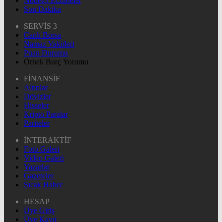
Nöbetçi Eczaneler
Son Dakika
SERVİS 3
Canlı Borsa
Namaz Vakitleri
Puan Durumu
Örnek Burç Yorumu
FİNANSİF
Altınlar
Dövizler
Hisseler
Kripto Paralar
Pariteler
İNTERAKTİF
Foto Galeri
Video Galeri
Yazarlar
Gazeteler
Sıcak Haber
HESAP
Üye Giriş
Üye Kayıt