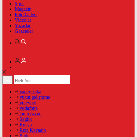
Spor
Magazin
Foto Galeri
Videolar
Yazarlar
Gazeteler
yapay zeka
vücut geliştirme
voleybol
vodafone
tanju özcan
Sağlık
Rusya
Rıza Kayaalp
Putin