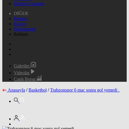
Şifremi Unuttum
DİĞER
İletişim
Künye
Hakkımızda
Reklam
Galeriler
Videolar
Canlı Borsa
Anasayfa
/
Basketbol
/
Trabzonspor 6 maç sonra gol yemedi .