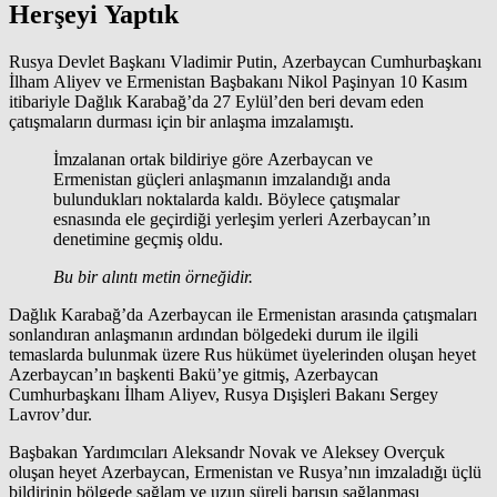
Herşeyi Yaptık
Rusya Devlet Başkanı Vladimir Putin, Azerbaycan Cumhurbaşkanı
İlham Aliyev ve Ermenistan Başbakanı Nikol Paşinyan 10 Kasım
itibariyle Dağlık Karabağ’da 27 Eylül’den beri devam eden
çatışmaların durması için bir anlaşma imzalamıştı.
İmzalanan ortak bildiriye göre Azerbaycan ve
Ermenistan güçleri anlaşmanın imzalandığı anda
bulundukları noktalarda kaldı. Böylece çatışmalar
esnasında ele geçirdiği yerleşim yerleri Azerbaycan’ın
denetimine geçmiş oldu.
Bu bir alıntı metin örneğidir.
Dağlık Karabağ’da Azerbaycan ile Ermenistan arasında çatışmaları
sonlandıran anlaşmanın ardından bölgedeki durum ile ilgili
temaslarda bulunmak üzere Rus hükümet üyelerinden oluşan heyet
Azerbaycan’ın başkenti Bakü’ye gitmiş, Azerbaycan
Cumhurbaşkanı İlham Aliyev, Rusya Dışişleri Bakanı Sergey
Lavrov’dur.
Başbakan Yardımcıları Aleksandr Novak ve Aleksey Overçuk
oluşan heyet Azerbaycan, Ermenistan ve Rusya’nın imzaladığı üçlü
bildirinin bölgede sağlam ve uzun süreli barışın sağlanması