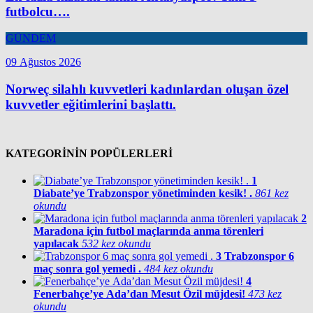
futbolcu….
GÜNDEM
09 Ağustos 2026
Norweç silahlı kuvvetleri kadınlardan oluşan özel
kuvvetler eğitimlerini başlattı.
KATEGORİNİN POPÜLERLERİ
1
Diabate’ye Trabzonspor yönetiminden kesik! .
861 kez
okundu
2
Maradona için futbol maçlarında anma törenleri
yapılacak
532 kez okundu
3
Trabzonspor 6
maç sonra gol yemedi .
484 kez okundu
4
Fenerbahçe’ye Ada’dan Mesut Özil müjdesi!
473 kez
okundu