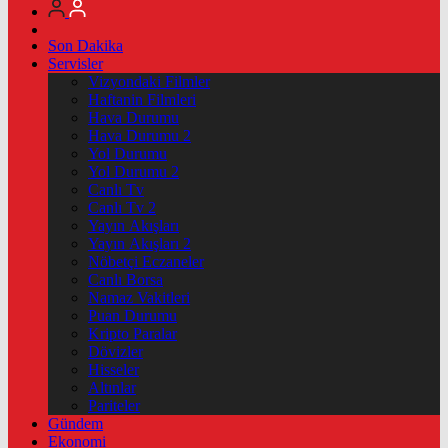
Son Dakika
Servisler
Vizyondaki Filmler
Haftanin Filmleri
Hava Durumu
Hava Durumu 2
Yol Durumu
Yol Durumu 2
Canlı Tv
Canlı Tv 2
Yayın Akışları
Yayın Akışları 2
Nöbetçi Eczaneler
Canlı Borsa
Namaz Vakitleri
Puan Durumu
Kripto Paralar
Dövizler
Hisseler
Altınlar
Pariteler
Gündem
Ekonomi