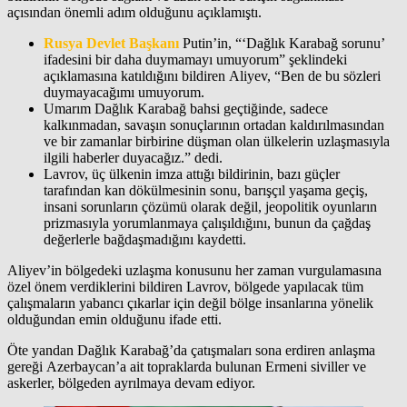
açısından önemli adım olduğunu açıklamıştı.
Rusya Devlet Başkanı
Putin’in, “‘Dağlık Karabağ sorunu’
ifadesini bir daha duymamayı umuyorum” şeklindeki
açıklamasına katıldığını bildiren Aliyev, “Ben de bu sözleri
duymayacağımı umuyorum.
Umarım Dağlık Karabağ bahsi geçtiğinde, sadece
kalkınmadan, savaşın sonuçlarının ortadan kaldırılmasından
ve bir zamanlar birbirine düşman olan ülkelerin uzlaşmasıyla
ilgili haberler duyacağız.” dedi.
Lavrov, üç ülkenin imza attığı bildirinin, bazı güçler
tarafından kan dökülmesinin sonu, barışçıl yaşama geçiş,
insani sorunların çözümü olarak değil, jeopolitik oyunların
prizmasıyla yorumlanmaya çalışıldığını, bunun da çağdaş
değerlerle bağdaşmadığını kaydetti.
Aliyev’in bölgedeki uzlaşma konusunu her zaman vurgulamasına
özel önem verdiklerini bildiren Lavrov, bölgede yapılacak tüm
çalışmaların yabancı çıkarlar için değil bölge insanlarına yönelik
olduğundan emin olduğunu ifade etti.
Öte yandan Dağlık Karabağ’da çatışmaları sona erdiren anlaşma
gereği Azerbaycan’a ait topraklarda bulunan Ermeni siviller ve
askerler, bölgeden ayrılmaya devam ediyor.