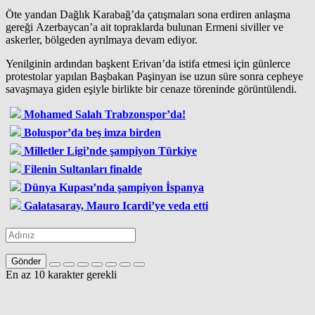
Öte yandan Dağlık Karabağ’da çatışmaları sona erdiren anlaşma
gereği Azerbaycan’a ait topraklarda bulunan Ermeni siviller ve
askerler, bölgeden ayrılmaya devam ediyor.
Yenilginin ardından başkent Erivan’da istifa etmesi için günlerce
protestolar yapılan Başbakan Paşinyan ise uzun süre sonra cepheye
savaşmaya giden eşiyle birlikte bir cenaze töreninde görüntülendi.
Mohamed Salah Trabzonspor’da!
Boluspor’da beş imza birden
Milletler Ligi’nde şampiyon Türkiye
Filenin Sultanları finalde
Dünya Kupası’nda şampiyon İspanya
Galatasaray, Mauro Icardi’ye veda etti
Gönder
En az 10 karakter gerekli