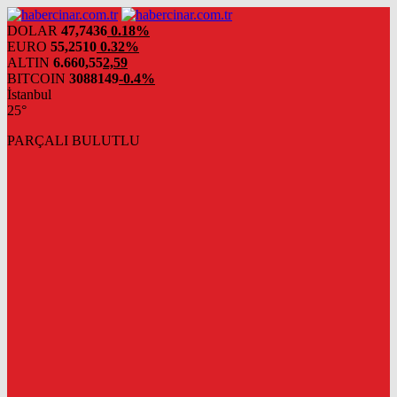
DOLAR
47,7436
0.18%
EURO
55,2510
0.32%
ALTIN
6.660,55
2,59
BITCOIN
3088149
-0.4%
İstanbul
25°
PARÇALI BULUTLU