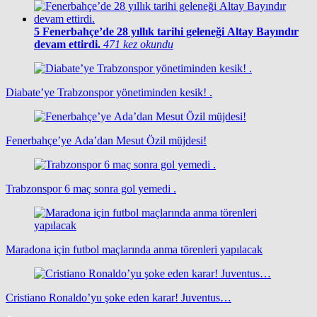
5
Fenerbahçe’de 28 yıllık tarihi geleneği Altay Bayındır
devam ettirdi.
471 kez okundu
Diabate’ye Trabzonspor yönetiminden kesik! .
Fenerbahçe’ye Ada’dan Mesut Özil müjdesi!
Trabzonspor 6 maç sonra gol yemedi .
Maradona için futbol maçlarında anma törenleri yapılacak
Cristiano Ronaldo’yu şoke eden karar! Juventus…