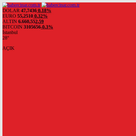
DOLAR
47,7436
0.18%
EURO
55,2510
0.32%
ALTIN
6.660,55
2,59
BITCOIN
3105656
-0.3%
İstanbul
28°
AÇIK