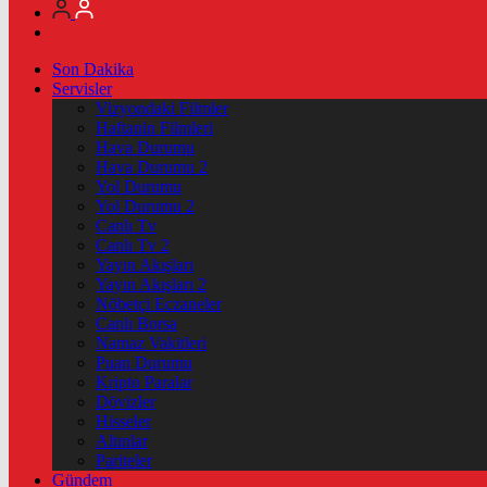
Son Dakika
Servisler
Vizyondaki Filmler
Haftanin Filmleri
Hava Durumu
Hava Durumu 2
Yol Durumu
Yol Durumu 2
Canlı Tv
Canlı Tv 2
Yayın Akışları
Yayın Akışları 2
Nöbetçi Eczaneler
Canlı Borsa
Namaz Vakitleri
Puan Durumu
Kripto Paralar
Dövizler
Hisseler
Altınlar
Pariteler
Gündem