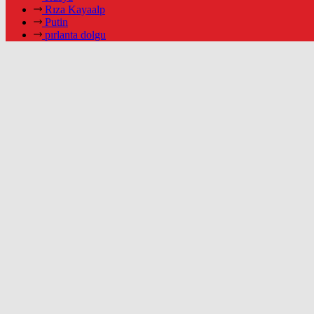
Rıza Kayaalp
Putin
pırlanta dolgu