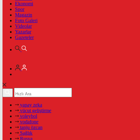
Ekonomi
Spor
Magazin
Foto Galeri
Videolar
Yazarlar
Gazeteler
yapay zeka
vücut geliştirme
voleybol
vodafone
tanju özcan
Sağlık
Rusya