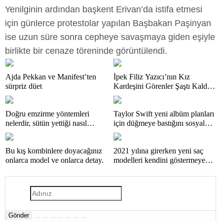
Yenilginin ardından başkent Erivan’da istifa etmesi
için günlerce protestolar yapılan Başbakan Paşinyan
ise uzun süre sonra cepheye savaşmaya giden eşiyle
birlikte bir cenaze töreninde görüntülendi.
Ajda Pekkan ve Manifest’ten
İpek Filiz Yazıcı’nın Kız
sürpriz düet
Kardeşini Görenler Şaştı Kaldı:
Resmen Kopyası!
Doğru emzirme yöntemleri
Taylor Swift yeni albüm planları
nelerdir, sütün yettiği nasıl
için düğmeye bastığını sosyal
anlaşılır?
medyadan duyurdu!
Bu kış kombinlere doyacağınız
2021 yılına girerken yeni saç
onlarca model ve onlarca detay.
modelleri kendini göstermeye
başladı.
Gönder