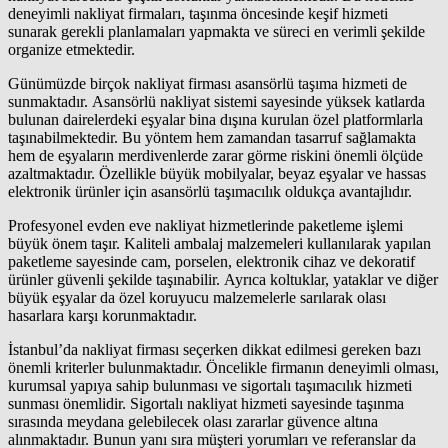
deneyimli nakliyat firmaları, taşınma öncesinde keşif hizmeti
sunarak gerekli planlamaları yapmakta ve süreci en verimli şekilde
organize etmektedir.
Günümüzde birçok nakliyat firması asansörlü taşıma hizmeti de
sunmaktadır. Asansörlü nakliyat sistemi sayesinde yüksek katlarda
bulunan dairelerdeki eşyalar bina dışına kurulan özel platformlarla
taşınabilmektedir. Bu yöntem hem zamandan tasarruf sağlamakta
hem de eşyaların merdivenlerde zarar görme riskini önemli ölçüde
azaltmaktadır. Özellikle büyük mobilyalar, beyaz eşyalar ve hassas
elektronik ürünler için asansörlü taşımacılık oldukça avantajlıdır.
Profesyonel evden eve nakliyat hizmetlerinde paketleme işlemi
büyük önem taşır. Kaliteli ambalaj malzemeleri kullanılarak yapılan
paketleme sayesinde cam, porselen, elektronik cihaz ve dekoratif
ürünler güvenli şekilde taşınabilir. Ayrıca koltuklar, yataklar ve diğer
büyük eşyalar da özel koruyucu malzemelerle sarılarak olası
hasarlara karşı korunmaktadır.
İstanbul’da nakliyat firması seçerken dikkat edilmesi gereken bazı
önemli kriterler bulunmaktadır. Öncelikle firmanın deneyimli olması,
kurumsal yapıya sahip bulunması ve sigortalı taşımacılık hizmeti
sunması önemlidir. Sigortalı nakliyat hizmeti sayesinde taşınma
sırasında meydana gelebilecek olası zararlar güvence altına
alınmaktadır. Bunun yanı sıra müşteri yorumları ve referanslar da