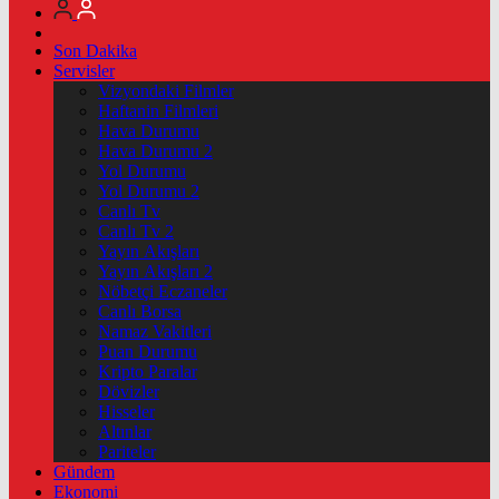
Son Dakika
Servisler
Vizyondaki Filmler
Haftanin Filmleri
Hava Durumu
Hava Durumu 2
Yol Durumu
Yol Durumu 2
Canlı Tv
Canlı Tv 2
Yayın Akışları
Yayın Akışları 2
Nöbetçi Eczaneler
Canlı Borsa
Namaz Vakitleri
Puan Durumu
Kripto Paralar
Dövizler
Hisseler
Altınlar
Pariteler
Gündem
Ekonomi