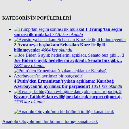
KATEGORİNİN POPÜLERLERİ
1
Trump’tan seçim
sonrası ilk mülakat
7720 kez okundu
2
Avusturya başbakanı Sebastian Kurz ile ilgili
bilinmeyenler
4664 kez okundu
3
Joe Biden 6 aylık hedeflerini açıkladı. Senato buz gibi…
2881 kez okundu
4
Putin’den Ermenistan’ı yıkan açıklama: Karabağ
Azerbaycan’ın ayrılmaz bir parçasıdır!
1851 kez okundu
5
Kıvanç Tatlıtuğ’dan evliliğine dair çok çarpıcı röportaj.
1790 kez okundu
Anadolu Otoyolu’nun bir bölümü trafiğe kapatılacak