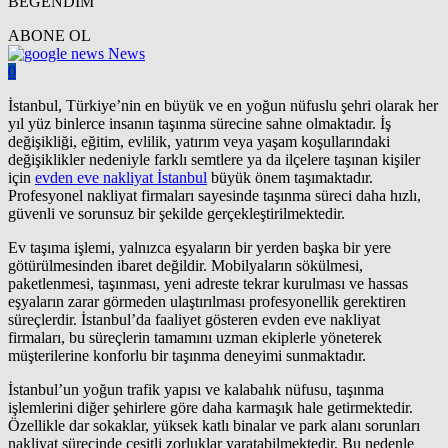
BEĞENDİM
ABONE OL
News
0
İstanbul, Türkiye’nin en büyük ve en yoğun nüfuslu şehri olarak her
yıl yüz binlerce insanın taşınma sürecine sahne olmaktadır. İş
değişikliği, eğitim, evlilik, yatırım veya yaşam koşullarındaki
değişiklikler nedeniyle farklı semtlere ya da ilçelere taşınan kişiler
için
evden eve nakliyat İstanbul
büyük önem taşımaktadır.
Profesyonel nakliyat firmaları sayesinde taşınma süreci daha hızlı,
güvenli ve sorunsuz bir şekilde gerçekleştirilmektedir.
Ev taşıma işlemi, yalnızca eşyaların bir yerden başka bir yere
götürülmesinden ibaret değildir. Mobilyaların sökülmesi,
paketlenmesi, taşınması, yeni adreste tekrar kurulması ve hassas
eşyaların zarar görmeden ulaştırılması profesyonellik gerektiren
süreçlerdir. İstanbul’da faaliyet gösteren evden eve nakliyat
firmaları, bu süreçlerin tamamını uzman ekiplerle yöneterek
müşterilerine konforlu bir taşınma deneyimi sunmaktadır.
İstanbul’un yoğun trafik yapısı ve kalabalık nüfusu, taşınma
işlemlerini diğer şehirlere göre daha karmaşık hale getirmektedir.
Özellikle dar sokaklar, yüksek katlı binalar ve park alanı sorunları
nakliyat sürecinde çeşitli zorluklar yaratabilmektedir. Bu nedenle