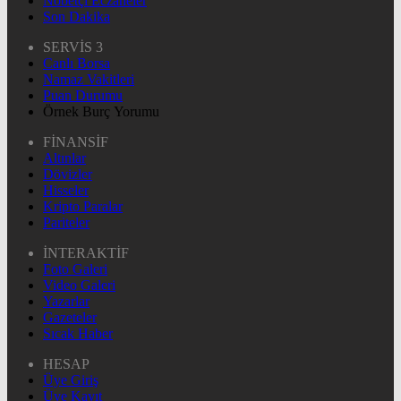
Nöbetçi Eczaneler
Son Dakika
SERVİS 3
Canlı Borsa
Namaz Vakitleri
Puan Durumu
Örnek Burç Yorumu
FİNANSİF
Altınlar
Dövizler
Hisseler
Kripto Paralar
Pariteler
İNTERAKTİF
Foto Galeri
Video Galeri
Yazarlar
Gazeteler
Sıcak Haber
HESAP
Üye Giriş
Üye Kayıt