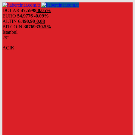
DOLAR
47,5998
0.05%
EURO
54,9776
-0.09%
ALTIN
6.490,90
-0,08
BITCOIN
3076933
0.5%
İstanbul
29°
AÇIK