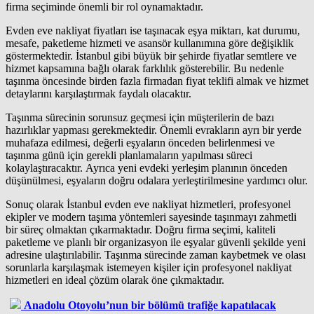
firma seçiminde önemli bir rol oynamaktadır.
Evden eve nakliyat fiyatları ise taşınacak eşya miktarı, kat durumu,
mesafe, paketleme hizmeti ve asansör kullanımına göre değişiklik
göstermektedir. İstanbul gibi büyük bir şehirde fiyatlar semtlere ve
hizmet kapsamına bağlı olarak farklılık gösterebilir. Bu nedenle
taşınma öncesinde birden fazla firmadan fiyat teklifi almak ve hizmet
detaylarını karşılaştırmak faydalı olacaktır.
Taşınma sürecinin sorunsuz geçmesi için müşterilerin de bazı
hazırlıklar yapması gerekmektedir. Önemli evrakların ayrı bir yerde
muhafaza edilmesi, değerli eşyaların önceden belirlenmesi ve
taşınma günü için gerekli planlamaların yapılması süreci
kolaylaştıracaktır. Ayrıca yeni evdeki yerleşim planının önceden
düşünülmesi, eşyaların doğru odalara yerleştirilmesine yardımcı olur.
Sonuç olarak İstanbul evden eve nakliyat hizmetleri, profesyonel
ekipler ve modern taşıma yöntemleri sayesinde taşınmayı zahmetli
bir süreç olmaktan çıkarmaktadır. Doğru firma seçimi, kaliteli
paketleme ve planlı bir organizasyon ile eşyalar güvenli şekilde yeni
adresine ulaştırılabilir. Taşınma sürecinde zaman kaybetmek ve olası
sorunlarla karşılaşmak istemeyen kişiler için profesyonel nakliyat
hizmetleri en ideal çözüm olarak öne çıkmaktadır.
Anadolu Otoyolu’nun bir bölümü trafiğe kapatılacak