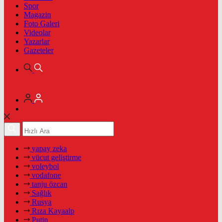
Spor
Magazin
Foto Galeri
Videolar
Yazarlar
Gazeteler
yapay zeka
vücut geliştirme
voleybol
vodafone
tanju özcan
Sağlık
Rusya
Rıza Kayaalp
Putin