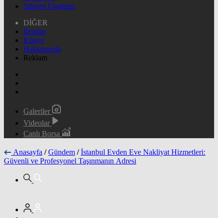
Şifremi Unuttum
DİĞER
İletişim
Künye
Hakkımızda
Reklam
Galeriler
Videolar
Canlı Borsa
Anasayfa
/
Gündem
/
İstanbul Evden Eve Nakliyat Hizmetleri:
Güvenli ve Profesyonel Taşınmanın Adresi