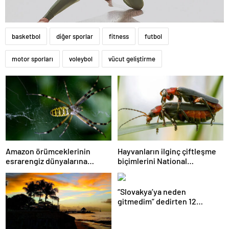
basketbol
diğer sporlar
fitness
futbol
motor sporları
voleybol
vücut geliştirme
Amazon örümceklerinin
Hayvanların ilginç çiftleşme
esrarengiz dünyalarına
biçimlerini National
gitmeye hazır olun.
Geographic görüntüledi.
“Slovakya’ya neden
gitmedim” dedirten 12
fotoğraf