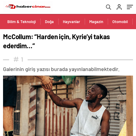
Bilim & Teknoloji
Doğa
Hayvanlar
Magazin
Otomobil
McCollum: “Harden için, Kyrie’yi takas
ederdim…”
1
Galerinin giriş yazısı burada yayınlanabilmektedir.