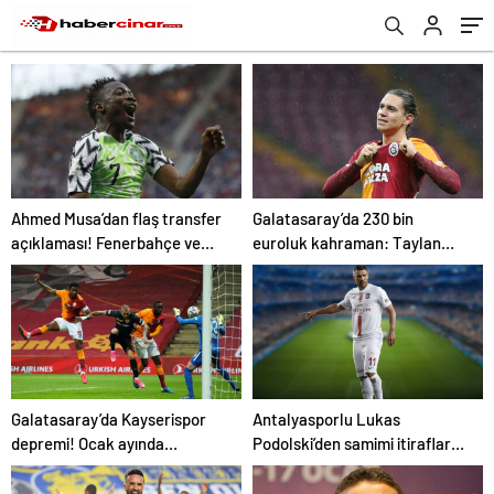
Ahmed Musa’dan flaş transfer
Galatasaray’da 230 bin
açıklaması! Fenerbahçe ve
euroluk kahraman: Taylan
Galatasaray…
Antalyalı!.
Galatasaray’da Kayserispor
Antalyasporlu Lukas
depremi! Ocak ayında
Podolski’den samimi itiraflar
gönderilecek.
“Türkiye benim ikinci vatanım”
.