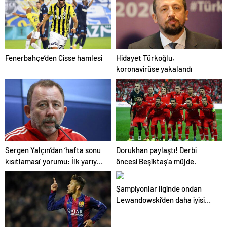
Fenerbahçe’den Cisse hamlesi
Hidayet Türkoğlu,
koronavirüse yakalandı
Sergen Yalçın’dan ‘hafta sonu
Dorukhan paylaştı! Derbi
kısıtlaması’ yorumu: İlk yarıyı
öncesi Beşiktaş’a müjde.
oynayıp bırakacağız galiba
Şampiyonlar liginde ondan
Lewandowski’den daha iyisi
yok!