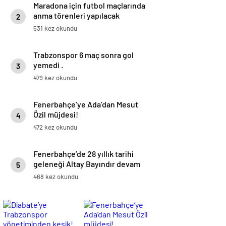
Maradona için futbol maçlarında
anma törenleri yapılacak
2
531 kez okundu
Trabzonspor 6 maç sonra gol
yemedi .
3
479 kez okundu
Fenerbahçe’ye Ada’dan Mesut
Özil müjdesi!
4
472 kez okundu
Fenerbahçe’de 28 yıllık tarihi
geleneği Altay Bayındır devam
5
ettirdi.
468 kez okundu