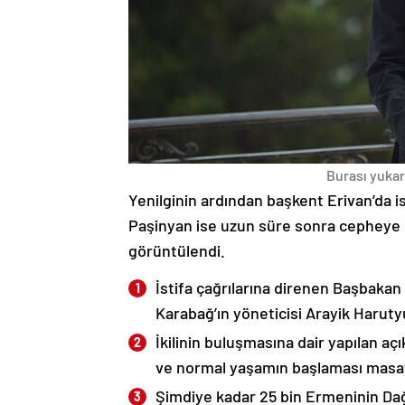
Burası yukarı
Yenilginin ardından başkent Erivan’da i
Paşinyan ise uzun süre sonra cepheye s
görüntülendi.
İstifa çağrılarına direnen Başbakan
Karabağ’ın yöneticisi Arayik Haruty
İkilinin buluşmasına dair yapılan a
ve normal yaşamın başlaması masaya
Şimdiye kadar 25 bin Ermeninin Dağ