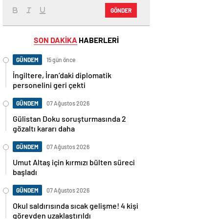
GÖNDER
SON DAKİKA
HABERLERİ
GÜNDEM
15 gün önce
İngiltere, İran’daki diplomatik
personelini geri çekti
GÜNDEM
07 Ağustos 2026
Gülistan Doku soruşturmasında 2
gözaltı kararı daha
GÜNDEM
07 Ağustos 2026
Umut Altaş için kırmızı bülten süreci
başladı
GÜNDEM
07 Ağustos 2026
Okul saldırısında sıcak gelişme! 4 kişi
görevden uzaklaştırıldı