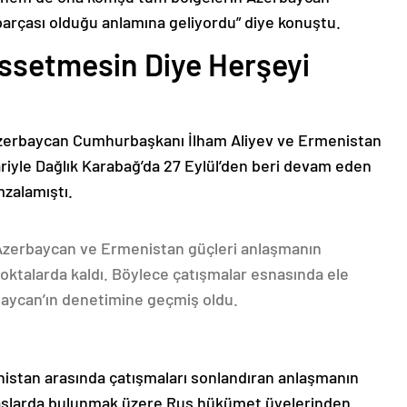
parçası olduğu anlamına geliyordu” diye konuştu.
issetmesin Diye Herşeyi
Azerbaycan Cumhurbaşkanı İlham Aliyev ve Ermenistan
ariyle Dağlık Karabağ’da 27 Eylül’den beri devam eden
mzalamıştı.
 Azerbaycan ve Ermenistan güçleri anlaşmanın
oktalarda kaldı. Böylece çatışmalar esnasında ele
rbaycan’ın denetimine geçmiş oldu.
nistan arasında çatışmaları sonlandıran anlaşmanın
emaslarda bulunmak üzere Rus hükümet üyelerinden