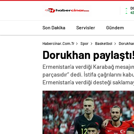
D
4
Son Dakika
Servisler
Gündem
Habercinar.com.tr
Spor
Basketbol
Dorukhan
Dorukhan paylaştı!
Ermenistan'a verdiği Karabağ mesajın
parçasıdır” dedi. İstifa çağrılarını k
Ermenistan'a verdiği desteği saklama