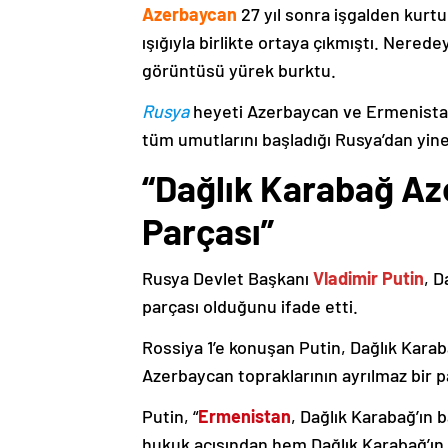
Azerbaycan
27 yıl sonra işgalden kurtu
ışığıyla birlikte ortaya çıkmıştı. Nere
görüntüsü yürek burktu.
Rusya
heyeti Azerbaycan ve Ermenistan
tüm umutlarını başladığı Rusya’dan yine
“Dağlık Karabağ Az
Parçası”
Rusya Devlet Başkanı
Vladimir Putin
, D
parçası olduğunu ifade etti.
Rossiya 1’e konuşan Putin, Dağlık Karaba
Azerbaycan topraklarının ayrılmaz bir p
Putin, “
Ermenistan
, Dağlık Karabağ’ın 
hukuk açısından hem Dağlık Karabağ’ı