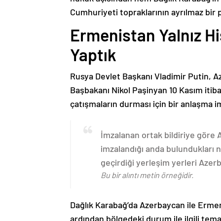
Cumhuriyeti topraklarının ayrılmaz bir 
Ermenistan Yalnız H
Yaptık
Rusya Devlet Başkanı Vladimir Putin, 
Başbakanı Nikol Paşinyan 10 Kasım itib
çatışmaların durması için bir anlaşma i
İmzalanan ortak bildiriye göre
imzalandığı anda bulundukları n
geçirdiği yerleşim yerleri Aze
Bu bir alıntı metin örneğidir.
Dağlık Karabağ’da Azerbaycan ile Erme
ardından bölgedeki durum ile ilgili t