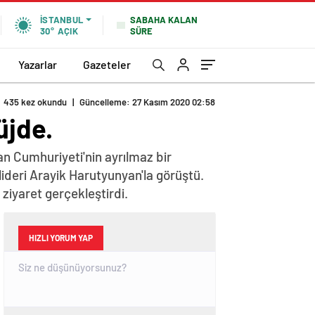
SABAHA KALAN
İSTANBUL
SÜRE
30°
AÇIK
Yazarlar
Gazeteler
435 kez okundu
|
Güncelleme: 27 Kasım 2020 02:58
üjde.
n Cumhuriyeti'nin ayrılmaz bir
lideri Arayik Harutyunyan'la görüştü.
iyaret gerçekleştirdi.
HIZLI YORUM YAP