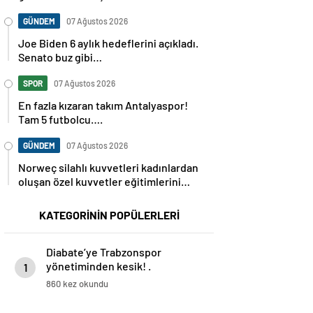
GÜNDEM
07 Ağustos 2026
Joe Biden 6 aylık hedeflerini açıkladı.
Senato buz gibi…
SPOR
07 Ağustos 2026
En fazla kızaran takım Antalyaspor!
Tam 5 futbolcu….
GÜNDEM
07 Ağustos 2026
Norweç silahlı kuvvetleri kadınlardan
oluşan özel kuvvetler eğitimlerini
başlattı.
KATEGORİNİN POPÜLERLERİ
Diabate’ye Trabzonspor
yönetiminden kesik! .
1
860 kez okundu