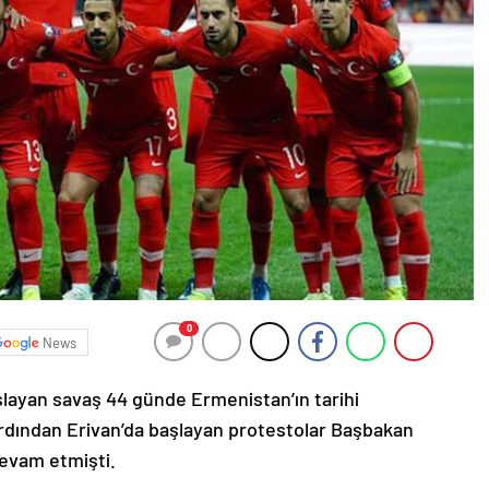
0
News
şlayan savaş 44 günde Ermenistan’ın tarihi
ardından Erivan’da başlayan protestolar Başbakan
devam etmişti.