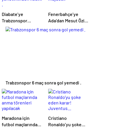
Diabate’ye
Fenerbahçe’ye
Trabzonspor
Ada’dan Mesut Özil
yönetiminden
müjdesi!
kesik! .
Trabzonspor 6 maç sonra gol yemedi .
Maradona için
Cristiano
futbol maçlarında
Ronaldo’yu şoke