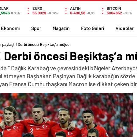
OLAR
EURO
ALTIN
BITCOIN
7,5946
55,0029
6.490,58
3064852
0.05%
-0.07%
-0,08
-0.5%
Ekonomi
Spor
Magazin
Foto Galeri
Videolar
 paylaştı! Derbi öncesi Beşiktaş’a müjde.
 Derbi öncesi Beşiktaş’a m
da “ Dağlık Karabağ ve çevresindeki bölgeler Azerbayca
abul etmeyen Başbakan Paşinyan Dağlık karabağ'ın sözde 
yan Fransa Cumhurbaşkanı Macron ise dikkat çeken bir z