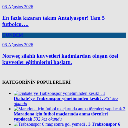
08 Ağustos 2026
En fazla kızaran takım Antalyaspor! Tam 5
futbolcu….
GÜNDEM
08 Ağustos 2026
Norweç silahlı kuvvetleri kadınlardan oluşan özel
kuvvetler eğitimlerini başlattı.
KATEGORİNİN POPÜLERLERİ
1
Diabate’ye Trabzonspor yönetiminden kesik! .
861 kez
okundu
2
Maradona için futbol maçlarında anma törenleri
yapılacak
532 kez okundu
3
Trabzonspor 6