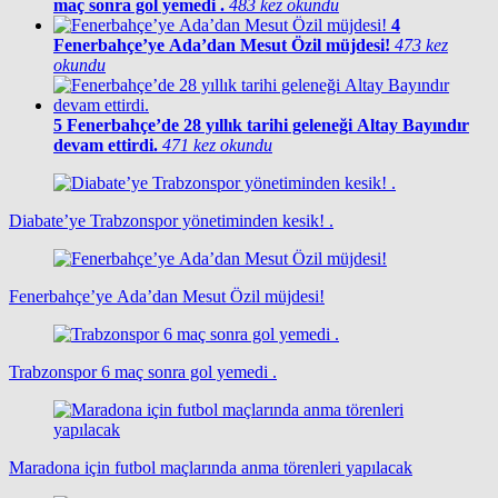
maç sonra gol yemedi .
483 kez okundu
4
Fenerbahçe’ye Ada’dan Mesut Özil müjdesi!
473 kez
okundu
5
Fenerbahçe’de 28 yıllık tarihi geleneği Altay Bayındır
devam ettirdi.
471 kez okundu
Diabate’ye Trabzonspor yönetiminden kesik! .
Fenerbahçe’ye Ada’dan Mesut Özil müjdesi!
Trabzonspor 6 maç sonra gol yemedi .
Maradona için futbol maçlarında anma törenleri yapılacak