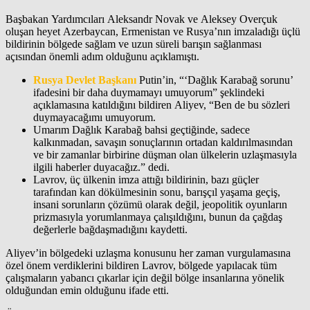
Başbakan Yardımcıları Aleksandr Novak ve Aleksey Overçuk
oluşan heyet Azerbaycan, Ermenistan ve Rusya’nın imzaladığı üçlü
bildirinin bölgede sağlam ve uzun süreli barışın sağlanması
açısından önemli adım olduğunu açıklamıştı.
Rusya Devlet Başkanı
Putin’in, “‘Dağlık Karabağ sorunu’
ifadesini bir daha duymamayı umuyorum” şeklindeki
açıklamasına katıldığını bildiren Aliyev, “Ben de bu sözleri
duymayacağımı umuyorum.
Umarım Dağlık Karabağ bahsi geçtiğinde, sadece
kalkınmadan, savaşın sonuçlarının ortadan kaldırılmasından
ve bir zamanlar birbirine düşman olan ülkelerin uzlaşmasıyla
ilgili haberler duyacağız.” dedi.
Lavrov, üç ülkenin imza attığı bildirinin, bazı güçler
tarafından kan dökülmesinin sonu, barışçıl yaşama geçiş,
insani sorunların çözümü olarak değil, jeopolitik oyunların
prizmasıyla yorumlanmaya çalışıldığını, bunun da çağdaş
değerlerle bağdaşmadığını kaydetti.
Aliyev’in bölgedeki uzlaşma konusunu her zaman vurgulamasına
özel önem verdiklerini bildiren Lavrov, bölgede yapılacak tüm
çalışmaların yabancı çıkarlar için değil bölge insanlarına yönelik
olduğundan emin olduğunu ifade etti.