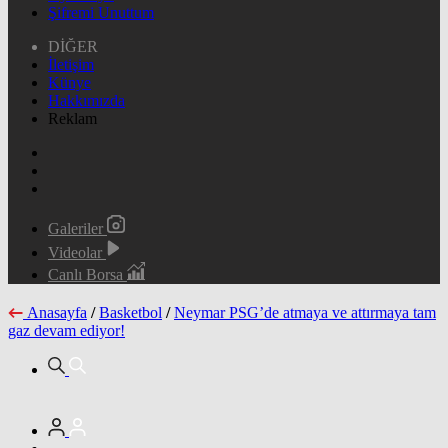
Şifremi Unuttum
DİĞER
İletişim
Künye
Hakkımızda
Reklam
Galeriler
Videolar
Canlı Borsa
Anasayfa
/
Basketbol
/
Neymar PSG’de atmaya ve attırmaya tam
gaz devam ediyor!