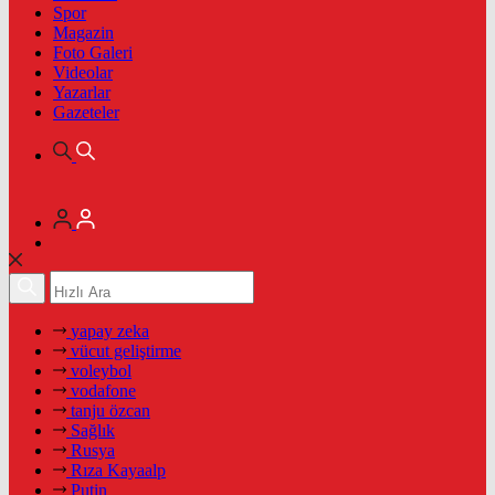
Spor
Magazin
Foto Galeri
Videolar
Yazarlar
Gazeteler
yapay zeka
vücut geliştirme
voleybol
vodafone
tanju özcan
Sağlık
Rusya
Rıza Kayaalp
Putin