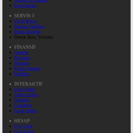
Nöbetçi Eczaneler
Son Dakika
SERVİS 3
Canlı Borsa
Namaz Vakitleri
Puan Durumu
Örnek Burç Yorumu
FİNANSİF
Altınlar
Dövizler
Hisseler
Kripto Paralar
Pariteler
İNTERAKTİF
Foto Galeri
Video Galeri
Yazarlar
Gazeteler
Sıcak Haber
HESAP
Üye Giriş
Üye Kayıt