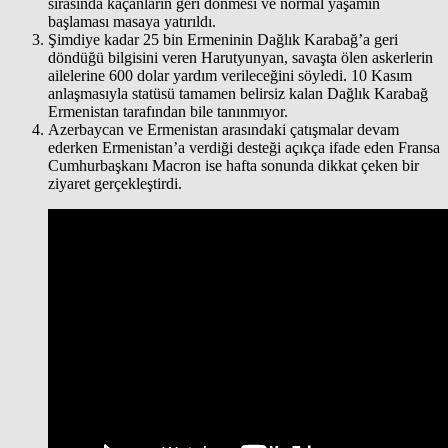
sırasında kaçanların geri dönmesi ve normal yaşamın
başlaması masaya yatırıldı.
Şimdiye kadar 25 bin Ermeninin Dağlık Karabağ’a geri
döndüğü bilgisini veren Harutyunyan, savaşta ölen askerlerin
ailelerine 600 dolar yardım verileceğini söyledi. 10 Kasım
anlaşmasıyla statüsü tamamen belirsiz kalan Dağlık Karabağ
Ermenistan tarafından bile tanınmıyor.
Azerbaycan ve Ermenistan arasındaki çatışmalar devam
ederken Ermenistan’a verdiği desteği açıkça ifade eden Fransa
Cumhurbaşkanı Macron ise hafta sonunda dikkat çeken bir
ziyaret gerçekleştirdi.