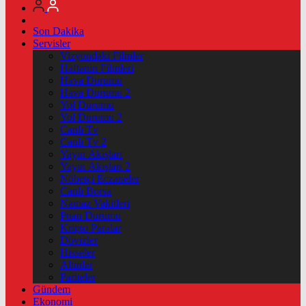
Son Dakika
Servisler
Vizyondaki Filmler
Haftanin Filmleri
Hava Durumu
Hava Durumu 2
Yol Durumu
Yol Durumu 2
Canlı Tv
Canlı Tv 2
Yayın Akışları
Yayın Akışları 2
Nöbetçi Eczaneler
Canlı Borsa
Namaz Vakitleri
Puan Durumu
Kripto Paralar
Dövizler
Hisseler
Altınlar
Pariteler
Gündem
Ekonomi