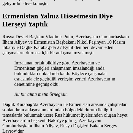
geliyordu” diye konuştu.
Ermenistan Yalnız Hissetmesin Diye
Herşeyi Yaptık
Rusya Devlet Başkanı Vladimir Putin, Azerbaycan Cumhurbaşkanı
İlham Aliyev ve Ermenistan Başbakanı Nikol Paşinyan 10 Kasım
itibariyle Dağlık Karabağ’da 27 Eylül’den beri devam eden
çatışmaların durması için bir anlaşma imzalamıştı.
İmzalanan ortak bildiriye göre Azerbaycan ve
Ermenistan güçleri anlaşmanın imzalandığı anda
bulundukları noktalarda kaldı. Böylece çatışmalar
esnasında ele geçirdiği yerleşim yerleri Azerbaycan’ın
denetimine geçmiş oldu.
Bu bir alıntı metin örneğidir.
Dağlık Karabağ’da Azerbaycan ile Ermenistan arasında çatışmaları
sonlandıran anlaşmanın ardından bölgedeki durum ile ilgili
temaslarda bulunmak üzere Rus hükümet üyelerinden oluşan heyet
Azerbaycan’ın başkenti Bakü’ye gitmiş, Azerbaycan
Cumhurbaşkanı İlham Aliyev, Rusya Dışişleri Bakanı Sergey
Lavrov’dur.