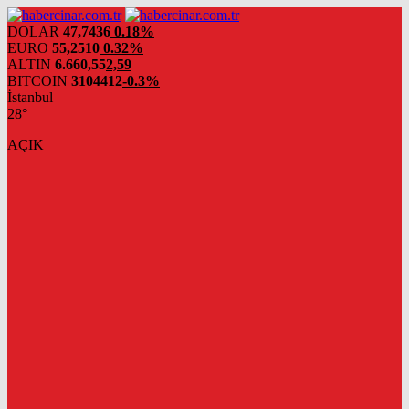
DOLAR
47,7436
0.18%
EURO
55,2510
0.32%
ALTIN
6.660,55
2,59
BITCOIN
3104412
-0.3%
İstanbul
28°
AÇIK