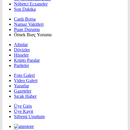
Nöbetçi Eczaneler
Son Dakika
Canlı Borsa
Namaz Vakitleri
Puan Durumu
Örnek Burç Yorumu
Altınlar
Dövizler
Hisseler
Kripto Paralar
Pariteler
Foto Galeri
Video Galeri
Yazarlar
Gazeteler
Sıcak Haber
Üye Giriş
Üye Kayıt
Şifremi Unuttum