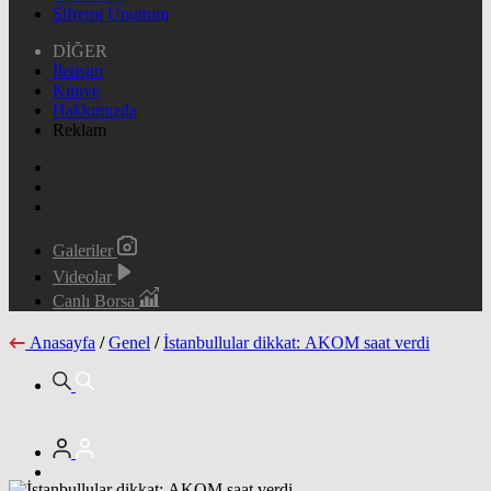
Şifremi Unuttum
DİĞER
İletişim
Künye
Hakkımızda
Reklam
Galeriler
Videolar
Canlı Borsa
Anasayfa
/
Genel
/
İstanbullular dikkat: AKOM saat verdi