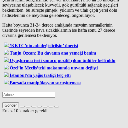
seviyesine ulaşabilecek kuvvetli, gök gürültülü sağanak geçişleri
beklenirken, bu süreçte şimşek, yıldırım ve ufak çaplı yerel dolu
hadiselerinin de meydana gelebileceği öngörülüyor.
Hafta boyunca 31-34 derece aralığında mevsim normallerinin
üzerinde seyreden hava sıcaklıklarının ise hafta sonu 27 derece
civarına gerilemesi bekleniyor.
‘KKTC’nin adı değiştirilsin’ önerisi
Tanju Özcan: Bu davanın ana yemeği benim
Uyuşturucu testi sonucu pozitif çıkan ünlüler belli oldu
Özel’in Meclis’teki makamında unvanı değişti
İstanbul’da yağış trafiği felç etti
Borsada manipülasyon soruşturması
Gönder
En az 10 karakter gerekli