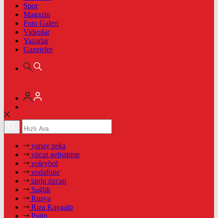
Spor
Magazin
Foto Galeri
Videolar
Yazarlar
Gazeteler
yapay zeka
vücut geliştirme
voleybol
vodafone
tanju özcan
Sağlık
Rusya
Rıza Kayaalp
Putin