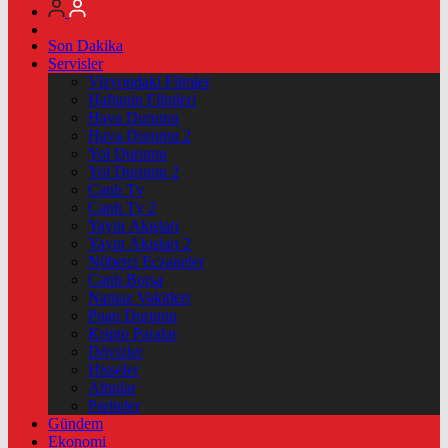
Son Dakika
Servisler
Vizyondaki Filmler
Haftanin Filmleri
Hava Durumu
Hava Durumu 2
Yol Durumu
Yol Durumu 2
Canlı Tv
Canlı Tv 2
Yayın Akışları
Yayın Akışları 2
Nöbetçi Eczaneler
Canlı Borsa
Namaz Vakitleri
Puan Durumu
Kripto Paralar
Dövizler
Hisseler
Altınlar
Pariteler
Gündem
Ekonomi