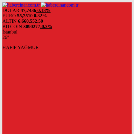
DOLAR
47,7436
0.18%
EURO
55,2510
0.32%
ALTIN
6.660,55
2,59
BITCOIN
3090277
-0.2%
İstanbul
26°
HAFİF YAĞMUR