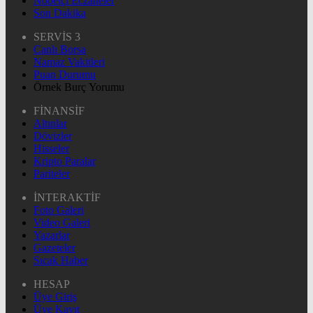
Nöbetçi Eczaneler
Son Dakika
SERVİS 3
Canlı Borsa
Namaz Vakitleri
Puan Durumu
Örnek Burç Yorumu
FİNANSİF
Altınlar
Dövizler
Hisseler
Kripto Paralar
Pariteler
İNTERAKTİF
Foto Galeri
Video Galeri
Yazarlar
Gazeteler
Sıcak Haber
HESAP
Üye Giriş
Üye Kayıt