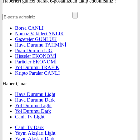
Haberleri güncel olarak e-postanızdan takip edebilirsiniz !
Borsa
CANLI
Namaz Vakitleri
ANLIK
Gazeteler
GÜNLÜK
Hava Durumu
TAHMİNİ
Puan Durumu
LİG
Hisseler
EKONOMİ
Pariteler
EKONOMİ
Yol Durumu
TRAFİK
Kripto Paralar
CANLI
Haber Çınar
Hava Durumu Light
Hava Durumu Dark
Yol Durumu Light
Yol Durumu Dark
Canlı Tv Light
Canlı Tv Dark
Yayın Akışları Light
Yayın Akışları Dark