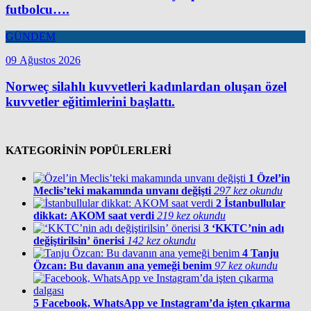
futbolcu….
GÜNDEM
09 Ağustos 2026
Norweç silahlı kuvvetleri kadınlardan oluşan özel
kuvvetler eğitimlerini başlattı.
KATEGORİNİN POPÜLERLERİ
1
Özel’in
Meclis’teki makamında unvanı değişti
297 kez okundu
2
İstanbullular
dikkat: AKOM saat verdi
219 kez okundu
3
‘KKTC’nin adı
değiştirilsin’ önerisi
142 kez okundu
4
Tanju
Özcan: Bu davanın ana yemeği benim
97 kez okundu
5
Facebook, WhatsApp ve Instagram’da işten çıkarma