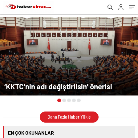
‘KKTC’nin adı değiştirilsin’ önerisi
Daha Fazla Haber Yükle
EN ÇOK OKUNANLAR