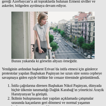
gereği Azerbaycan’a ait topraklarda bulunan Ermeni siviller ve
askerler, bölgeden ayrılmaya devam ediyor.
Burası yukarıda ki görselin altyazı örneğidir.
Yenilginin ardından başkent Erivan’da istifa etmesi için günlerce
protestolar yapılan Başbakan Paşinyan ise uzun süre sonra cepheye
savaşmaya giden eşiyle birlikte bir cenaze töreninde görüntülendi.
İstifa çağrılarına direnen Başbakan Nikol Paşinyan, dünyada
hiçbir ülkenin tanımadığı Dağlık Karabağ’ın yöneticisi Arayik
Harutyunyan’la görüştü.
İkilinin buluşmasına dair yapılan açıklamada çatışmalar
sırasında kaçanların geri dönmesi ve normal yaşamın