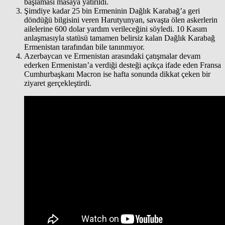
başlaması masaya yatırıldı.
Şimdiye kadar 25 bin Ermeninin Dağlık Karabağ’a geri
döndüğü bilgisini veren Harutyunyan, savaşta ölen askerlerin
ailelerine 600 dolar yardım verileceğini söyledi. 10 Kasım
anlaşmasıyla statüsü tamamen belirsiz kalan Dağlık Karabağ
Ermenistan tarafından bile tanınmıyor.
Azerbaycan ve Ermenistan arasındaki çatışmalar devam
ederken Ermenistan’a verdiği desteği açıkça ifade eden Fransa
Cumhurbaşkanı Macron ise hafta sonunda dikkat çeken bir
ziyaret gerçekleştirdi.