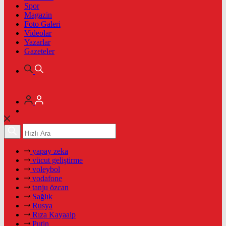
Spor
Magazin
Foto Galeri
Videolar
Yazarlar
Gazeteler
yapay zeka
vücut geliştirme
voleybol
vodafone
tanju özcan
Sağlık
Rusya
Rıza Kayaalp
Putin