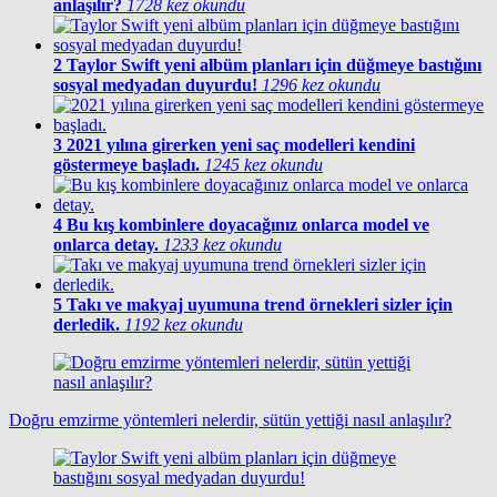
anlaşılır?
1728 kez okundu
2
Taylor Swift yeni albüm planları için düğmeye bastığını
sosyal medyadan duyurdu!
1296 kez okundu
3
2021 yılına girerken yeni saç modelleri kendini
göstermeye başladı.
1245 kez okundu
4
Bu kış kombinlere doyacağınız onlarca model ve
onlarca detay.
1233 kez okundu
5
Takı ve makyaj uyumuna trend örnekleri sizler için
derledik.
1192 kez okundu
Doğru emzirme yöntemleri nelerdir, sütün yettiği nasıl anlaşılır?