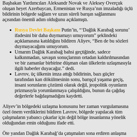
Başbakan Yardımcıları Aleksandr Novak ve Aleksey Overçuk
oluşan heyet Azerbaycan, Ermenistan ve Rusya’nın imzaladığı üçlü
bildirinin bölgede sağlam ve uzun süreli barışın sağlanması
açısından önemli adım olduğunu açıklamıştı.
Rusya Devlet Başkanı
Putin’in, “‘Dağlık Karabağ sorunu’
ifadesini bir daha duymamayı umuyorum” şeklindeki
açıklamasına katıldığını bildiren Aliyev, “Ben de bu sözleri
duymayacağımı umuyorum.
Umarım Dağlık Karabağ bahsi geçtiğinde, sadece
kalkınmadan, savaşın sonuçlarının ortadan kaldırılmasından
ve bir zamanlar birbirine düşman olan ülkelerin uzlaşmasıyla
ilgili haberler duyacağız.” dedi.
Lavrov, üç ülkenin imza attığı bildirinin, bazı güçler
tarafından kan dökülmesinin sonu, barışçıl yaşama geçiş,
insani sorunların çözümü olarak değil, jeopolitik oyunların
prizmasıyla yorumlanmaya çalışıldığını, bunun da çağdaş
değerlerle bağdaşmadığını kaydetti.
Aliyev’in bölgedeki uzlaşma konusunu her zaman vurgulamasına
özel önem verdiklerini bildiren Lavrov, bölgede yapılacak tüm
çalışmaların yabancı çıkarlar için değil bölge insanlarına yönelik
olduğundan emin olduğunu ifade etti.
Öte yandan Dağlık Karabağ’da çatışmaları sona erdiren anlaşma