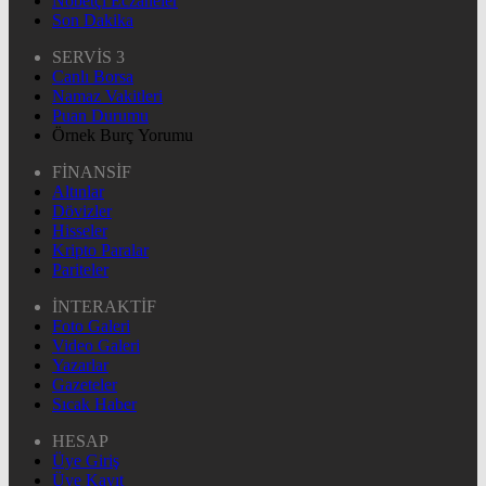
Nöbetçi Eczaneler
Son Dakika
SERVİS 3
Canlı Borsa
Namaz Vakitleri
Puan Durumu
Örnek Burç Yorumu
FİNANSİF
Altınlar
Dövizler
Hisseler
Kripto Paralar
Pariteler
İNTERAKTİF
Foto Galeri
Video Galeri
Yazarlar
Gazeteler
Sıcak Haber
HESAP
Üye Giriş
Üye Kayıt