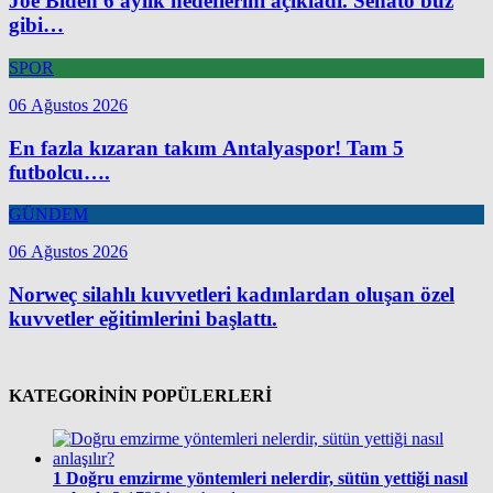
Joe Biden 6 aylık hedeflerini açıkladı. Senato buz
gibi…
SPOR
06 Ağustos 2026
En fazla kızaran takım Antalyaspor! Tam 5
futbolcu….
GÜNDEM
06 Ağustos 2026
Norweç silahlı kuvvetleri kadınlardan oluşan özel
kuvvetler eğitimlerini başlattı.
KATEGORİNİN POPÜLERLERİ
1
Doğru emzirme yöntemleri nelerdir, sütün yettiği nasıl