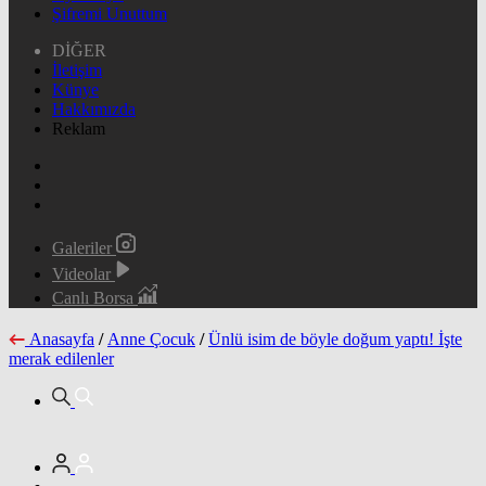
Şifremi Unuttum
DİĞER
İletişim
Künye
Hakkımızda
Reklam
Galeriler
Videolar
Canlı Borsa
Anasayfa
/
Anne Çocuk
/
Ünlü isim de böyle doğum yaptı! İşte
merak edilenler