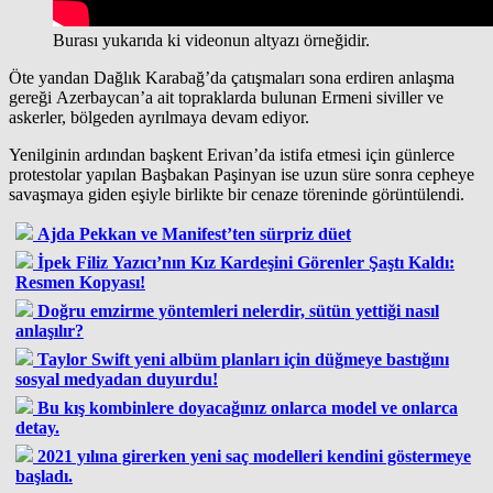
Burası yukarıda ki videonun altyazı örneğidir.
Öte yandan Dağlık Karabağ’da çatışmaları sona erdiren anlaşma
gereği Azerbaycan’a ait topraklarda bulunan Ermeni siviller ve
askerler, bölgeden ayrılmaya devam ediyor.
Yenilginin ardından başkent Erivan’da istifa etmesi için günlerce
protestolar yapılan Başbakan Paşinyan ise uzun süre sonra cepheye
savaşmaya giden eşiyle birlikte bir cenaze töreninde görüntülendi.
Ajda Pekkan ve Manifest’ten sürpriz düet
İpek Filiz Yazıcı’nın Kız Kardeşini Görenler Şaştı Kaldı:
Resmen Kopyası!
Doğru emzirme yöntemleri nelerdir, sütün yettiği nasıl
anlaşılır?
Taylor Swift yeni albüm planları için düğmeye bastığını
sosyal medyadan duyurdu!
Bu kış kombinlere doyacağınız onlarca model ve onlarca
detay.
2021 yılına girerken yeni saç modelleri kendini göstermeye
başladı.