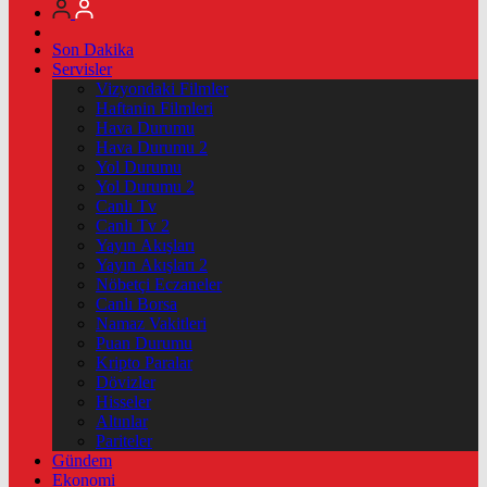
Son Dakika
Servisler
Vizyondaki Filmler
Haftanin Filmleri
Hava Durumu
Hava Durumu 2
Yol Durumu
Yol Durumu 2
Canlı Tv
Canlı Tv 2
Yayın Akışları
Yayın Akışları 2
Nöbetçi Eczaneler
Canlı Borsa
Namaz Vakitleri
Puan Durumu
Kripto Paralar
Dövizler
Hisseler
Altınlar
Pariteler
Gündem
Ekonomi