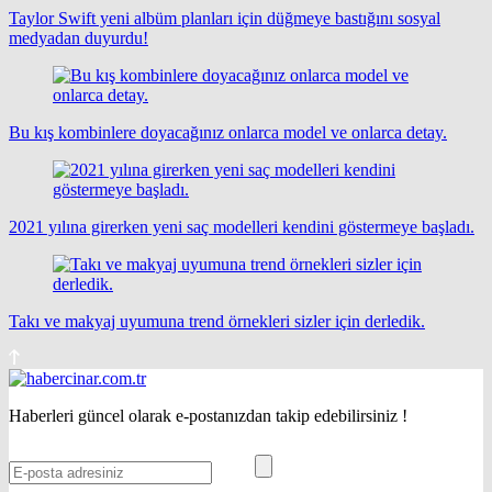
Taylor Swift yeni albüm planları için düğmeye bastığını sosyal
medyadan duyurdu!
Bu kış kombinlere doyacağınız onlarca model ve onlarca detay.
2021 yılına girerken yeni saç modelleri kendini göstermeye başladı.
Takı ve makyaj uyumuna trend örnekleri sizler için derledik.
Haberleri güncel olarak e-postanızdan takip edebilirsiniz !