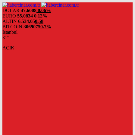
DOLAR
47,6008
0.06%
EURO
55,0834
0.12%
ALTIN
6.534,05
0,58
BITCOIN
3069075
0.7%
İstanbul
31°
AÇIK