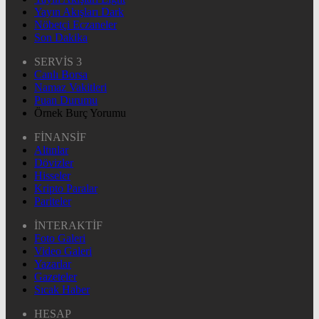
Yayın Akışları Dark
Nöbetçi Eczaneler
Son Dakika
SERVİS 3
Canlı Borsa
Namaz Vakitleri
Puan Durumu
Örnek Burç Yorumu
FİNANSİF
Altınlar
Dövizler
Hisseler
Kripto Paralar
Pariteler
İNTERAKTİF
Foto Galeri
Video Galeri
Yazarlar
Gazeteler
Sıcak Haber
HESAP