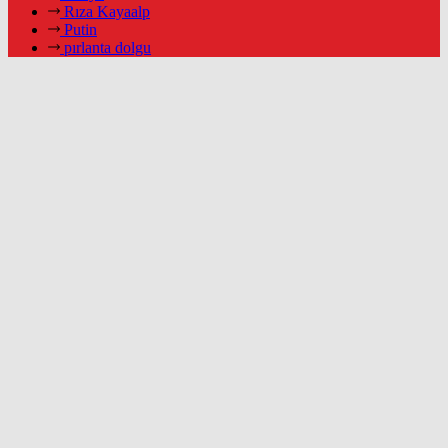
Rıza Kayaalp
Putin
pırlanta dolgu