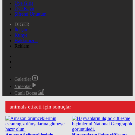
Üye Giriş
Üye Kayıt
Şifremi Unuttum
DİĞER
İletişim
Künye
Hakkımızda
Reklam
Galeriler
Videolar
Canlı Borsa
animals etiketi için sonuçlar
Amazon örümceklerinin
Hayvanların ilginç çiftleşme