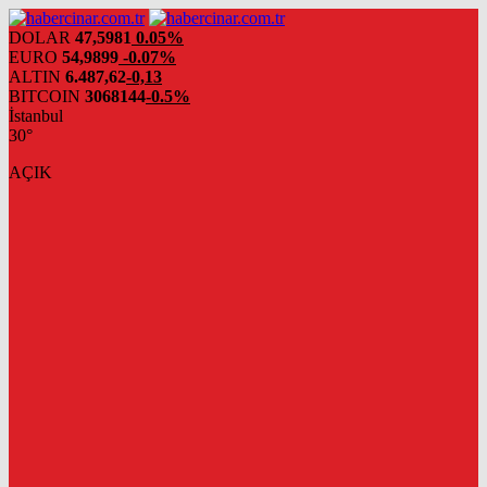
DOLAR
47,5981
0.05%
EURO
54,9899
-0.07%
ALTIN
6.487,62
-0,13
BITCOIN
3068144
-0.5%
İstanbul
30°
AÇIK