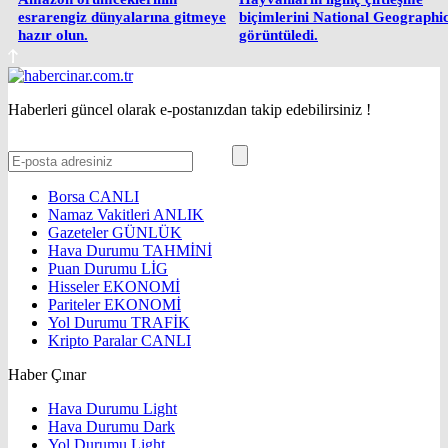
esrarengiz dünyalarına gitmeye
biçimlerini National Geographi
hazır olun.
görüntüledi.
Haberleri güncel olarak e-postanızdan takip edebilirsiniz !
Borsa
CANLI
Namaz Vakitleri
ANLIK
Gazeteler
GÜNLÜK
Hava Durumu
TAHMİNİ
Puan Durumu
LİG
Hisseler
EKONOMİ
Pariteler
EKONOMİ
Yol Durumu
TRAFİK
Kripto Paralar
CANLI
Haber Çınar
Hava Durumu Light
Hava Durumu Dark
Yol Durumu Light