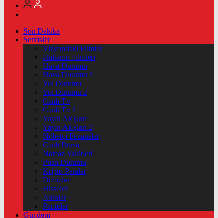
Son Dakika
Servisler
Vizyondaki Filmler
Haftanin Filmleri
Hava Durumu
Hava Durumu 2
Yol Durumu
Yol Durumu 2
Canlı Tv
Canlı Tv 2
Yayın Akışları
Yayın Akışları 2
Nöbetçi Eczaneler
Canlı Borsa
Namaz Vakitleri
Puan Durumu
Kripto Paralar
Dövizler
Hisseler
Altınlar
Pariteler
Gündem