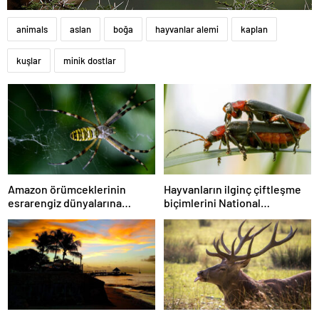
animals
aslan
boğa
hayvanlar alemi
kaplan
kuşlar
minik dostlar
Amazon örümceklerinin
Hayvanların ilginç çiftleşme
esrarengiz dünyalarına
biçimlerini National
gitmeye hazır olun.
Geographic görüntüledi.