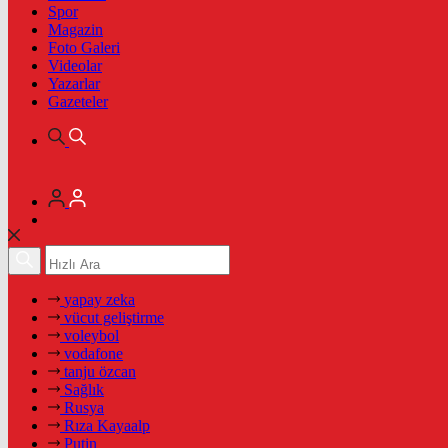
Spor
Magazin
Foto Galeri
Videolar
Yazarlar
Gazeteler
yapay zeka
vücut geliştirme
voleybol
vodafone
tanju özcan
Sağlık
Rusya
Rıza Kayaalp
Putin