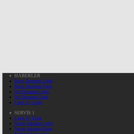
HABERLER
Hava Durumu Light
Hava Durumu Dark
Yol Durumu Light
Yol Durumu Dark
Canlı Tv Light
SERVİS 1
Canlı Tv Dark
Yayın Akışları Light
Yayın Akışları Dark