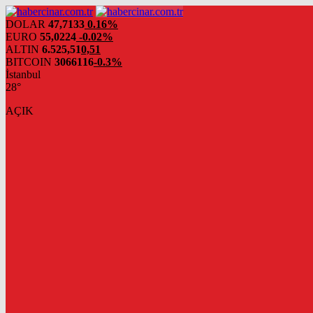
DOLAR
47,7133
0.16%
EURO
55,0224
-0.02%
ALTIN
6.525,51
0,51
BITCOIN
3066116
-0.3%
İstanbul
28°
AÇIK