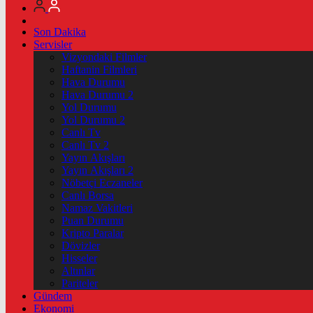
Son Dakika
Servisler
Vizyondaki Filmler
Haftanin Filmleri
Hava Durumu
Hava Durumu 2
Yol Durumu
Yol Durumu 2
Canlı Tv
Canlı Tv 2
Yayın Akışları
Yayın Akışları 2
Nöbetçi Eczaneler
Canlı Borsa
Namaz Vakitleri
Puan Durumu
Kripto Paralar
Dövizler
Hisseler
Altınlar
Pariteler
Gündem
Ekonomi