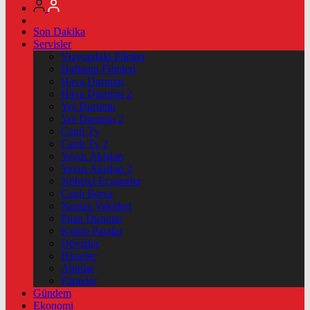
Son Dakika
Servisler
Vizyondaki Filmler
Haftanin Filmleri
Hava Durumu
Hava Durumu 2
Yol Durumu
Yol Durumu 2
Canlı Tv
Canlı Tv 2
Yayın Akışları
Yayın Akışları 2
Nöbetçi Eczaneler
Canlı Borsa
Namaz Vakitleri
Puan Durumu
Kripto Paralar
Dövizler
Hisseler
Altınlar
Pariteler
Gündem
Ekonomi