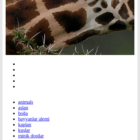
animals
aslan
boğa
hayvanlar alemi
kaplan
kuşlar
minik dostlar