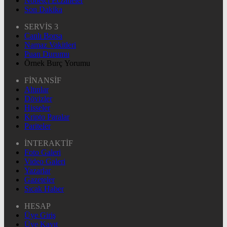
Nöbetçi Eczaneler
Son Dakika
SERVİS 3
Canlı Borsa
Namaz Vakitleri
Puan Durumu
Örnek Burç Yorumu
FİNANSİF
Altınlar
Dövizler
Hisseler
Kripto Paralar
Pariteler
İNTERAKTİF
Foto Galeri
Video Galeri
Yazarlar
Gazeteler
Sıcak Haber
HESAP
Üye Giriş
Üye Kayıt