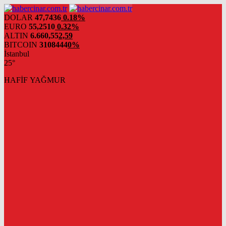
DOLAR
47,7436
0.18%
EURO
55,2510
0.32%
ALTIN
6.660,55
2,59
BITCOIN
3108444
0%
İstanbul
25°
HAFİF YAĞMUR