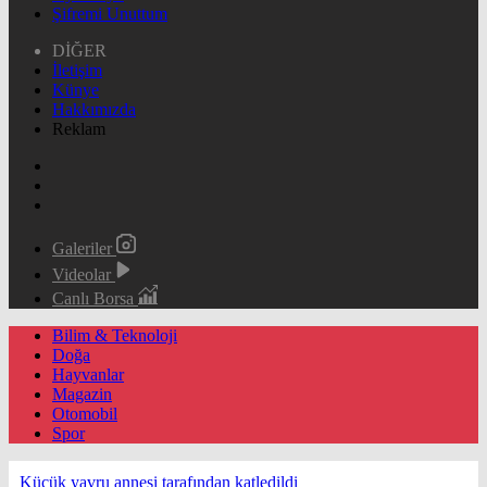
Şifremi Unuttum
DİĞER
İletişim
Künye
Hakkımızda
Reklam
Galeriler
Videolar
Canlı Borsa
Bilim & Teknoloji
Doğa
Hayvanlar
Magazin
Otomobil
Spor
Küçük yavru annesi tarafından katledildi