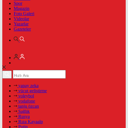
Spor
Magazin
Foto Galeri
Videolar
Yazarlar
Gazeteler
yapay zeka
vücut geliştirme
voleybol
vodafone
tanju özcan
Sağlık
Rusya
Rıza Kayaalp
Putin