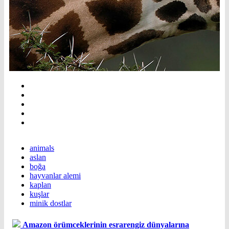
animals
aslan
boğa
hayvanlar alemi
kaplan
kuşlar
minik dostlar
Amazon örümceklerinin esrarengiz dünyalarına