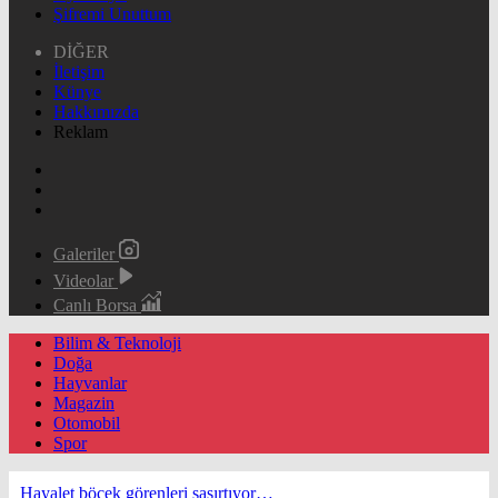
Şifremi Unuttum
DİĞER
İletişim
Künye
Hakkımızda
Reklam
Galeriler
Videolar
Canlı Borsa
Bilim & Teknoloji
Doğa
Hayvanlar
Magazin
Otomobil
Spor
Hayalet böcek görenleri şaşırtıyor…