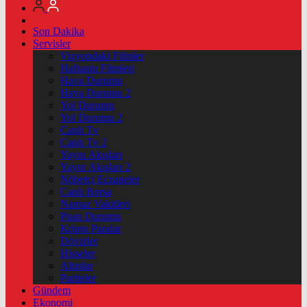
Son Dakika
Servisler
Vizyondaki Filmler
Haftanin Filmleri
Hava Durumu
Hava Durumu 2
Yol Durumu
Yol Durumu 2
Canlı Tv
Canlı Tv 2
Yayın Akışları
Yayın Akışları 2
Nöbetçi Eczaneler
Canlı Borsa
Namaz Vakitleri
Puan Durumu
Kripto Paralar
Dövizler
Hisseler
Altınlar
Pariteler
Gündem
Ekonomi