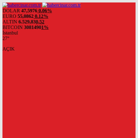
DOLAR
47,5976
0.06%
EURO
55,0862
0.12%
ALTIN
6.529,83
0,52
BITCOIN
3081490
1%
İstanbul
27°
AÇIK