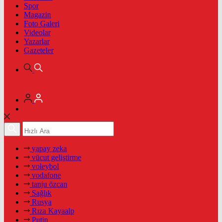
Spor
Magazin
Foto Galeri
Videolar
Yazarlar
Gazeteler
yapay zeka
vücut geliştirme
voleybol
vodafone
tanju özcan
Sağlık
Rusya
Rıza Kayaalp
Putin