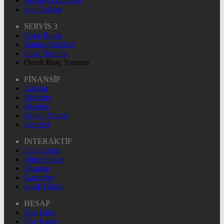
Nöbetçi Eczaneler
Son Dakika
SERVİS 3
Canlı Borsa
Namaz Vakitleri
Puan Durumu
Örnek Burç Yorumu
FİNANSİF
Altınlar
Dövizler
Hisseler
Kripto Paralar
Pariteler
İNTERAKTİF
Foto Galeri
Video Galeri
Yazarlar
Gazeteler
Sıcak Haber
HESAP
Üye Giriş
Üye Kayıt