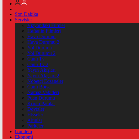
Son Dakika
Servisler
Vizyondaki Filmler
Haftanin Filmleri
Hava Durumu
Hava Durumu 2
Yol Durumu
Yol Durumu 2
Canlı Tv
Canlı Tv 2
Yayın Akışları
Yayın Akışları 2
Nöbetçi Eczaneler
Canlı Borsa
Namaz Vakitleri
Puan Durumu
Kripto Paralar
Dövizler
Hisseler
Altınlar
Pariteler
Gündem
Ekonomi