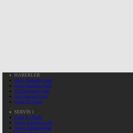
HABERLER
Hava Durumu Light
Hava Durumu Dark
Yol Durumu Light
Yol Durumu Dark
Canlı Tv Light
SERVİS 1
Canlı Tv Dark
Yayın Akışları Light
Yayın Akışları Dark