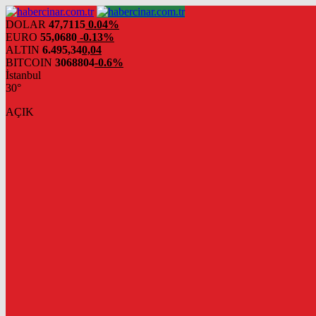
DOLAR
47,7115
0.04%
EURO
55,0680
-0.13%
ALTIN
6.495,34
0,04
BITCOIN
3068804
-0.6%
İstanbul
30°
AÇIK