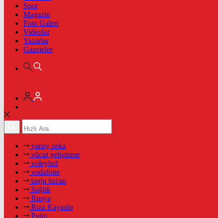
Spor
Magazin
Foto Galeri
Videolar
Yazarlar
Gazeteler
yapay zeka
vücut geliştirme
voleybol
vodafone
tanju özcan
Sağlık
Rusya
Rıza Kayaalp
Putin