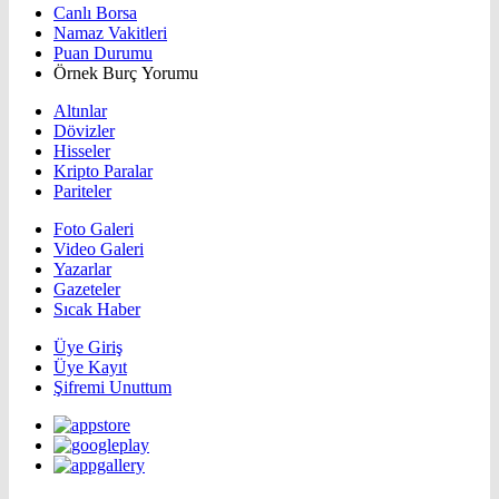
Canlı Borsa
Namaz Vakitleri
Puan Durumu
Örnek Burç Yorumu
Altınlar
Dövizler
Hisseler
Kripto Paralar
Pariteler
Foto Galeri
Video Galeri
Yazarlar
Gazeteler
Sıcak Haber
Üye Giriş
Üye Kayıt
Şifremi Unuttum