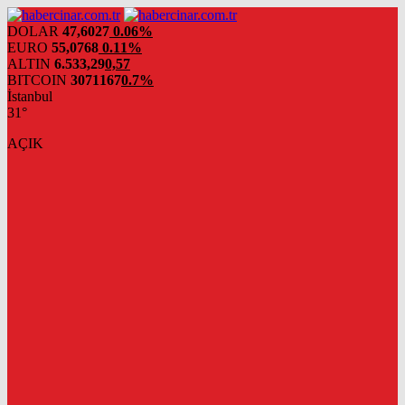
DOLAR
47,6027
0.06%
EURO
55,0768
0.11%
ALTIN
6.533,29
0,57
BITCOIN
3071167
0.7%
İstanbul
31°
AÇIK