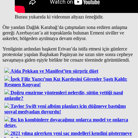
Burası yukarıda ki videonun altyazı örneğidir.
Öte yandan Dağlık Karabağ’da çatışmaları sona erdiren anlaşma
gereği Azerbaycan’a ait topraklarda bulunan Ermeni siviller ve
askerler, bölgeden ayrılmaya devam ediyor.
Yenilginin ardından başkent Erivan’da istifa etmesi için günlerce
protestolar yapılan Başbakan Paşinyan ise uzun süre sonra cepheye
savaşmaya giden eşiyle birlikte bir cenaze töreninde görüntülendi.
Ajda Pekkan ve Manifest’ten sürpriz düet
İpek Filiz Yazıcı’nın Kız Kardeşini Görenler Şaştı Kaldı:
Resmen Kopyası!
Doğru emzirme yöntemleri nelerdir, sütün yettiği nasıl
anlaşılır?
Taylor Swift yeni albüm planları için düğmeye bastığını
sosyal medyadan duyurdu!
Bu kış kombinlere doyacağınız onlarca model ve onlarca
detay.
2021 yılına girerken yeni saç modelleri kendini göstermeye