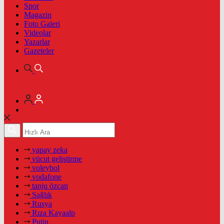
Spor
Magazin
Foto Galeri
Videolar
Yazarlar
Gazeteler
yapay zeka
vücut geliştirme
voleybol
vodafone
tanju özcan
Sağlık
Rusya
Rıza Kayaalp
Putin