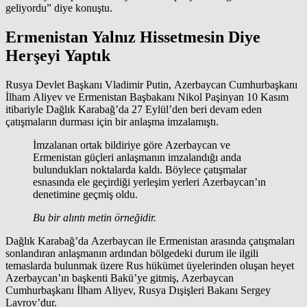
geliyordu” diye konuştu.
Ermenistan Yalnız Hissetmesin Diye
Herşeyi Yaptık
Rusya Devlet Başkanı Vladimir Putin, Azerbaycan Cumhurbaşkanı
İlham Aliyev ve Ermenistan Başbakanı Nikol Paşinyan 10 Kasım
itibariyle Dağlık Karabağ’da 27 Eylül’den beri devam eden
çatışmaların durması için bir anlaşma imzalamıştı.
İmzalanan ortak bildiriye göre Azerbaycan ve
Ermenistan güçleri anlaşmanın imzalandığı anda
bulundukları noktalarda kaldı. Böylece çatışmalar
esnasında ele geçirdiği yerleşim yerleri Azerbaycan’ın
denetimine geçmiş oldu.
Bu bir alıntı metin örneğidir.
Dağlık Karabağ’da Azerbaycan ile Ermenistan arasında çatışmaları
sonlandıran anlaşmanın ardından bölgedeki durum ile ilgili
temaslarda bulunmak üzere Rus hükümet üyelerinden oluşan heyet
Azerbaycan’ın başkenti Bakü’ye gitmiş, Azerbaycan
Cumhurbaşkanı İlham Aliyev, Rusya Dışişleri Bakanı Sergey
Lavrov’dur.