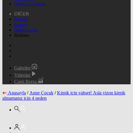
Şifremi Unuttum
DİĞER
İletişim
Künye
Hakkımızda
Reklam
Galeriler
Videolar
Canlı Borsa
Anasayfa
/
Anne Çocuk
/
Kirpik için vahşet! Asla vizon kirpik
almamanız için 4 neden