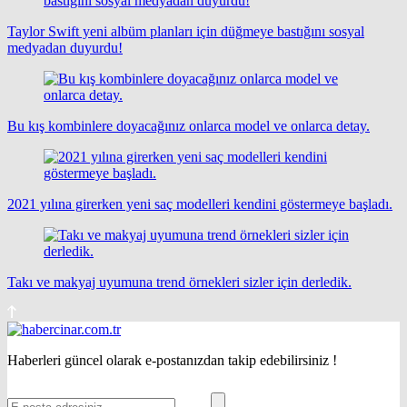
Taylor Swift yeni albüm planları için düğmeye bastığını sosyal
medyadan duyurdu!
Bu kış kombinlere doyacağınız onlarca model ve onlarca detay.
2021 yılına girerken yeni saç modelleri kendini göstermeye başladı.
Takı ve makyaj uyumuna trend örnekleri sizler için derledik.
Haberleri güncel olarak e-postanızdan takip edebilirsiniz !