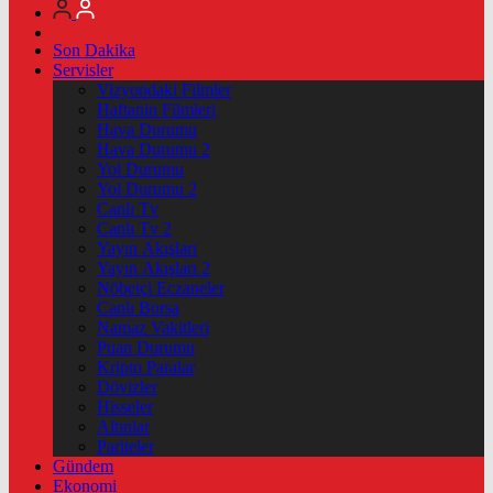
Son Dakika
Servisler
Vizyondaki Filmler
Haftanin Filmleri
Hava Durumu
Hava Durumu 2
Yol Durumu
Yol Durumu 2
Canlı Tv
Canlı Tv 2
Yayın Akışları
Yayın Akışları 2
Nöbetçi Eczaneler
Canlı Borsa
Namaz Vakitleri
Puan Durumu
Kripto Paralar
Dövizler
Hisseler
Altınlar
Pariteler
Gündem
Ekonomi