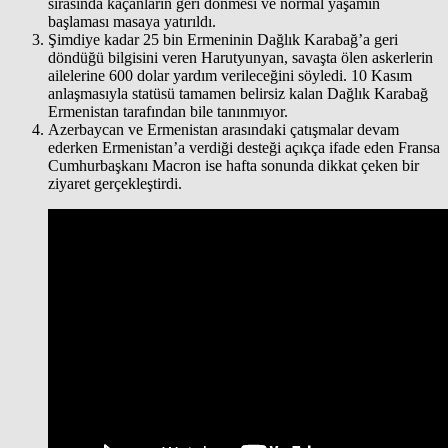
sırasında kaçanların geri dönmesi ve normal yaşamın
başlaması masaya yatırıldı.
Şimdiye kadar 25 bin Ermeninin Dağlık Karabağ’a geri
döndüğü bilgisini veren Harutyunyan, savaşta ölen askerlerin
ailelerine 600 dolar yardım verileceğini söyledi. 10 Kasım
anlaşmasıyla statüsü tamamen belirsiz kalan Dağlık Karabağ
Ermenistan tarafından bile tanınmıyor.
Azerbaycan ve Ermenistan arasındaki çatışmalar devam
ederken Ermenistan’a verdiği desteği açıkça ifade eden Fransa
Cumhurbaşkanı Macron ise hafta sonunda dikkat çeken bir
ziyaret gerçekleştirdi.