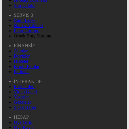
Nöbetçi Eczaneler
Son Dakika
SERVİS 3
Canlı Borsa
Namaz Vakitleri
Puan Durumu
Örnek Burç Yorumu
FİNANSİF
Altınlar
Dövizler
Hisseler
Kripto Paralar
Pariteler
İNTERAKTİF
Foto Galeri
Video Galeri
Yazarlar
Gazeteler
Sıcak Haber
HESAP
Üye Giriş
Üye Kayıt