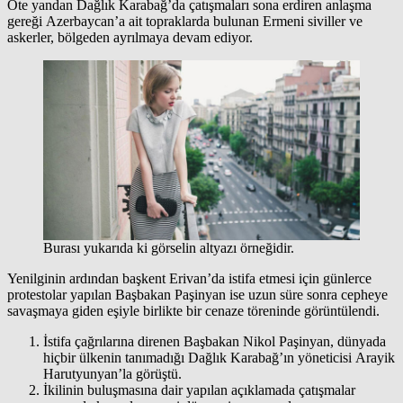
Öte yandan Dağlık Karabağ’da çatışmaları sona erdiren anlaşma
gereği Azerbaycan’a ait topraklarda bulunan Ermeni siviller ve
askerler, bölgeden ayrılmaya devam ediyor.
Burası yukarıda ki görselin altyazı örneğidir.
Yenilginin ardından başkent Erivan’da istifa etmesi için günlerce
protestolar yapılan Başbakan Paşinyan ise uzun süre sonra cepheye
savaşmaya giden eşiyle birlikte bir cenaze töreninde görüntülendi.
İstifa çağrılarına direnen Başbakan Nikol Paşinyan, dünyada
hiçbir ülkenin tanımadığı Dağlık Karabağ’ın yöneticisi Arayik
Harutyunyan’la görüştü.
İkilinin buluşmasına dair yapılan açıklamada çatışmalar