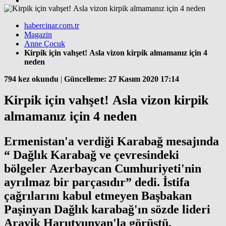
habercinar.com.tr
Magazin
Anne Çocuk
Kirpik için vahşet! Asla vizon kirpik almamanız için 4
neden
794 kez okundu
|
Güncelleme: 27 Kasım 2020 17:14
Kirpik için vahşet! Asla vizon kirpik
almamanız için 4 neden
Ermenistan'a verdiği Karabağ mesajında
“ Dağlık Karabağ ve çevresindeki
bölgeler Azerbaycan Cumhuriyeti'nin
ayrılmaz bir parçasıdır” dedi. İstifa
çağrılarını kabul etmeyen Başbakan
Paşinyan Dağlık karabağ'ın sözde lideri
Arayik Harutyunyan'la görüştü.