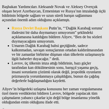
Başbakan Yardımcıları Aleksandr Novak ve Aleksey Overçuk
oluşan heyet Azerbaycan, Ermenistan ve Rusya’nın imzaladığı üçlü
bildirinin bölgede sağlam ve uzun süreli barışın sağlanması
açısından önemli adım olduğunu açıklamıştı.
Rusya Devlet Başkanı
Putin’in, “‘Dağlık Karabağ sorunu’
ifadesini bir daha duymamayı umuyorum” şeklindeki
açıklamasına katıldığını bildiren Aliyev, “Ben de bu sözleri
duymayacağımı umuyorum.
Umarım Dağlık Karabağ bahsi geçtiğinde, sadece
kalkınmadan, savaşın sonuçlarının ortadan kaldırılmasından
ve bir zamanlar birbirine düşman olan ülkelerin uzlaşmasıyla
ilgili haberler duyacağız.” dedi.
Lavrov, üç ülkenin imza attığı bildirinin, bazı güçler
tarafından kan dökülmesinin sonu, barışçıl yaşama geçiş,
insani sorunların çözümü olarak değil, jeopolitik oyunların
prizmasıyla yorumlanmaya çalışıldığını, bunun da çağdaş
değerlerle bağdaşmadığını kaydetti.
Aliyev’in bölgedeki uzlaşma konusunu her zaman vurgulamasına
özel önem verdiklerini bildiren Lavrov, bölgede yapılacak tüm
çalışmaların yabancı çıkarlar için değil bölge insanlarına yönelik
olduğundan emin olduğunu ifade etti.