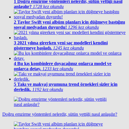
1
Doğru emzirme yöntemleri nelerdir, sütün yettiği nasıl
anlaşılır?
1728 kez okundu
2
Taylor Swift yeni albüm planları için düğmeye bastığını
sosyal medyadan duyurdu!
1296 kez okundu
3
2021 yılına girerken yeni saç modelleri kendini
göstermeye başladı.
1245 kez okundu
4
Bu kış kombinlere doyacağınız onlarca model ve
onlarca detay.
1233 kez okundu
5
Takı ve makyaj uyumuna trend örnekleri sizler için
derledik.
1192 kez okundu
Doğru emzirme yöntemleri nelerdir, sütün yettiği nasıl anlaşılır?