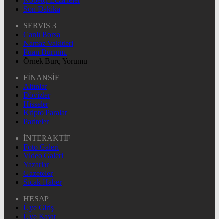
Nöbetçi Eczaneler
Son Dakika
SERVİS 3
Canlı Borsa
Namaz Vakitleri
Puan Durumu
Örnek Burç Yorumu
FİNANSİF
Altınlar
Dövizler
Hisseler
Kripto Paralar
Pariteler
İNTERAKTİF
Foto Galeri
Video Galeri
Yazarlar
Gazeteler
Sıcak Haber
HESAP
Üye Giriş
Üye Kayıt