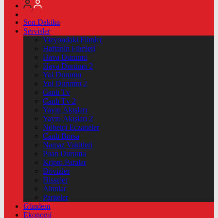
Son Dakika
Servisler
Vizyondaki Filmler
Haftanin Filmleri
Hava Durumu
Hava Durumu 2
Yol Durumu
Yol Durumu 2
Canlı Tv
Canlı Tv 2
Yayın Akışları
Yayın Akışları 2
Nöbetçi Eczaneler
Canlı Borsa
Namaz Vakitleri
Puan Durumu
Kripto Paralar
Dövizler
Hisseler
Altınlar
Pariteler
Gündem
Ekonomi