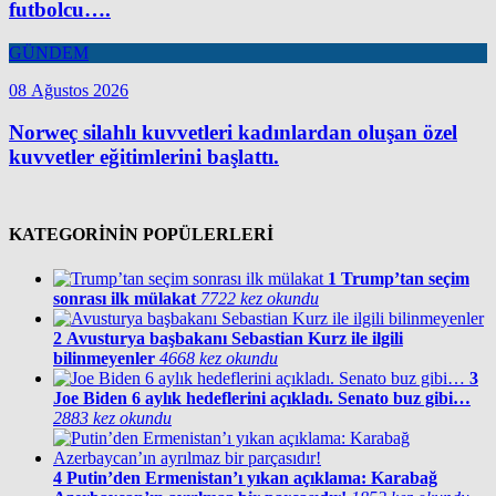
futbolcu….
GÜNDEM
08 Ağustos 2026
Norweç silahlı kuvvetleri kadınlardan oluşan özel
kuvvetler eğitimlerini başlattı.
KATEGORİNİN POPÜLERLERİ
1
Trump’tan seçim
sonrası ilk mülakat
7722 kez okundu
2
Avusturya başbakanı Sebastian Kurz ile ilgili
bilinmeyenler
4668 kez okundu
3
Joe Biden 6 aylık hedeflerini açıkladı. Senato buz gibi…
2883 kez okundu
4
Putin’den Ermenistan’ı yıkan açıklama: Karabağ