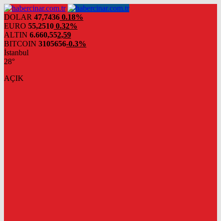
DOLAR
47,7436
0.18%
EURO
55,2510
0.32%
ALTIN
6.660,55
2,59
BITCOIN
3105656
-0.3%
İstanbul
28°
AÇIK