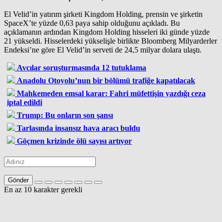
El Velid’in yatırım şirketi Kingdom Holding, prensin ve şirketin
SpaceX’te yüzde 0,63 paya sahip olduğunu açıkladı. Bu
açıklamanın ardından Kingdom Holding hisseleri iki günde yüzde
21 yükseldi. Hisselerdeki yükselişle birlikte Bloomberg Milyarderler
Endeksi’ne göre El Velid’in serveti de 24,5 milyar dolara ulaştı.
Avcılar soruşturmasında 12 tutuklama
Anadolu Otoyolu’nun bir bölümü trafiğe kapatılacak
Mahkemeden emsal karar: Fahri müfettişin yazdığı ceza
iptal edildi
Trump: Bu onların son şansı
Tarlasında insansız hava aracı buldu
Göçmen krizinde ölü sayısı artıyor
Gönder
En az 10 karakter gerekli