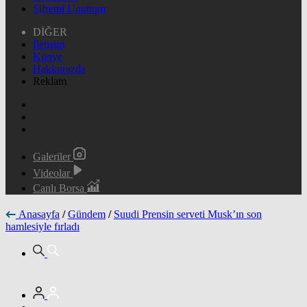
Şifremi Unuttum
DİĞER
İletişim
Künye
Hakkımızda
Reklam
Galeriler
Videolar
Canlı Borsa
Anasayfa
/
Gündem
/
Suudi Prensin serveti Musk’ın son
hamlesiyle fırladı