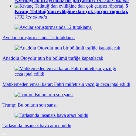
Azerbaycan’ın ayrılmaz bir parçasıdır!
1852 kez okundu
5
Kıvanç Tatlıtuğ’dan evliliğine dair çok çarpıcı röportaj.
1792 kez okundu
Avcılar soruşturmasında 12 tutuklama
Anadolu Otoyolu’nun bir bölümü trafiğe kapatılacak
Mahkemeden emsal karar: Fahri müfettişin yazdığı ceza iptal edildi
Trump: Bu onların son şansı
Tarlasında insansız hava aracı buldu