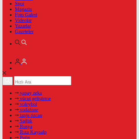
Spor
Magazin
Foto Galeri
Videolar
Yazarlar
Gazeteler
yapay zeka
vücut geliştirme
voleybol
vodafone
tanju özcan
Sağlık
Rusya
Rıza Kayaalp
Putin