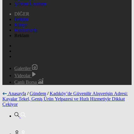
Şifremi Unuttum
DİĞER
İletişim
Künye
Hakkımızda
Reklam
Galeriler
Videolar
Canlı Borsa
Anasayfa
/
Gündem
/
Kadıköy’de Güvenilir Alışverişin Adresi:
Kayalar Tekel, Geniş Ürün Yelpazesi ve Hızlı Hizmetiyle Dikkat
Çekiyor