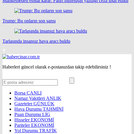
Mahkemeden emsal karar: Fahri müfettişin yazdığı ceza iptal edildi
Trump: Bu onların son şansı
Tarlasında insansız hava aracı buldu
Haberleri güncel olarak e-postanızdan takip edebilirsiniz !
Borsa
CANLI
Namaz Vakitleri
ANLIK
Gazeteler
GÜNLÜK
Hava Durumu
TAHMİNİ
Puan Durumu
LİG
Hisseler
EKONOMİ
Pariteler
EKONOMİ
Yol Durumu
TRAFİK