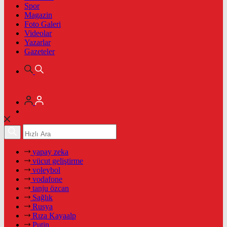
Spor
Magazin
Foto Galeri
Videolar
Yazarlar
Gazeteler
yapay zeka
vücut geliştirme
voleybol
vodafone
tanju özcan
Sağlık
Rusya
Rıza Kayaalp
Putin