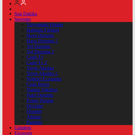
Son Dakika
Servisler
Vizyondaki Filmler
Haftanin Filmleri
Hava Durumu
Hava Durumu 2
Yol Durumu
Yol Durumu 2
Canlı Tv
Canlı Tv 2
Yayın Akışları
Yayın Akışları 2
Nöbetçi Eczaneler
Canlı Borsa
Namaz Vakitleri
Puan Durumu
Kripto Paralar
Dövizler
Hisseler
Altınlar
Pariteler
Gündem
Ekonomi