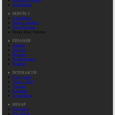
Nöbetçi Eczaneler
Son Dakika
SERVİS 3
Canlı Borsa
Namaz Vakitleri
Puan Durumu
Örnek Burç Yorumu
FİNANSİF
Altınlar
Dövizler
Hisseler
Kripto Paralar
Pariteler
İNTERAKTİF
Foto Galeri
Video Galeri
Yazarlar
Gazeteler
Sıcak Haber
HESAP
Üye Giriş
Üye Kayıt