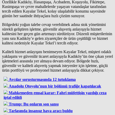
Özellikle Kadıköy, Hasanpaşa, Acıbadem, Koşuyolu, Fikirtepe,
Rasimpaşa ve çevre mahallelerde yaşayan vatandaşlar tarafından
tercih edilen Kayalar Tekel, kolay ulaşılabilir konumu sayesinde
günün her saatinde ihtiyaçlara hızlı çözüm sunuyor.
Bölgedeki yoğun talebe cevap verebilmek adına stok yönetimini
sürekli geliştiren işletme, güvenilir alışveriş anlayışıyla hizmet
kalitesini her geçen gün artırmayı sürdürüyor. Düzenli müşterilerinin
yanı sıra Kadıköy’e gelen ziyaretçiler de ürün çeşitliliği ve hizmet
kalitesi nedeniyle Kayalar Tekel’i tercih ediyor.
Kaliteli hizmet anlayışını benimseyen Kayalar Tekel, müşteri odaklı
yaklaşımı ve güvenilir ticaret anlayışıyla Kadıköy’ün öne çıkan yerel
işletmeleri arasında yer almaya devam ediyor. Bölgede hızlı,
güvenilir ve kaliteli alışveriş yapmak isteyenler için işletme, güçlü
ürün portföyü ve profesyonel hizmet anlayışıyla dikkat çekiyor.
Avcılar soruşturmasında 12 tutuklama
Anadolu Otoyolu’nun bir bölümü trafiğe kapatılacak
Mahkemeden emsal karar: Fahri müfettişin yazdığı ceza
iptal edildi
Trump: Bu onların son şansı
Tarlasında insansız hava aracı buldu