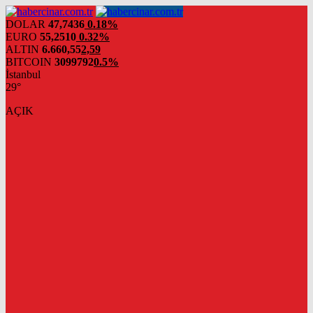
DOLAR
47,7436
0.18%
EURO
55,2510
0.32%
ALTIN
6.660,55
2,59
BITCOIN
3099792
0.5%
İstanbul
29°
AÇIK