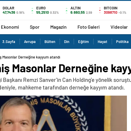
DOLAR
EURO
ALTIN
BITCOIN
47,7436
55,2510
6.660,55
3098710
0.18%
0.32%
2,59
-0.1%
Ekonomi
Spor
Magazin
Foto Galeri
Videolar
3.Sayfa
Avrupa
Bülten
Din
Eğitim
Hayat
Politika
iş Masonlar Derneğine kayyum atandı
miş Masonlar Derneğine kay
ği Başkanı Remzi Sanver'in Can Holding'e yönelik soru
deniyle, mahkeme tarafından derneğe kayyım atandı.