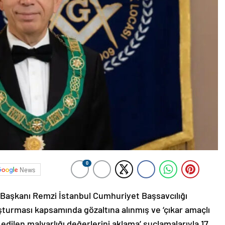
0
News
 Başkanı Remzi İstanbul Cumhuriyet Başsavcılığı
turması kapsamında gözaltına alınmış ve ‘çıkar amaçlı
edilen malvarlığı değerlerini aklama’ suçlamalarıyla 17