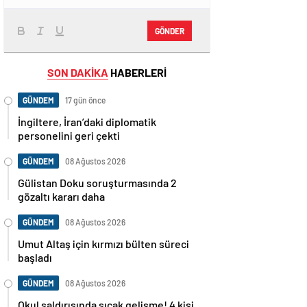
GÖNDER
SON DAKİKA
HABERLERİ
GÜNDEM
17 gün önce
İngiltere, İran’daki diplomatik
personelini geri çekti
GÜNDEM
08 Ağustos 2026
Gülistan Doku soruşturmasında 2
gözaltı kararı daha
GÜNDEM
08 Ağustos 2026
Umut Altaş için kırmızı bülten süreci
başladı
GÜNDEM
08 Ağustos 2026
Okul saldırısında sıcak gelişme! 4 kişi