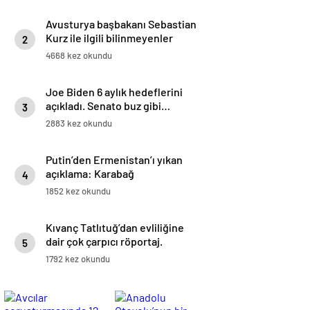
Avusturya başbakanı Sebastian
Kurz ile ilgili bilinmeyenler
2
4668 kez okundu
Joe Biden 6 aylık hedeflerini
açıkladı. Senato buz gibi…
3
2883 kez okundu
Putin’den Ermenistan’ı yıkan
açıklama: Karabağ
4
Azerbaycan’ın ayrılmaz bir
1852 kez okundu
parçasıdır!
Kıvanç Tatlıtuğ’dan evliliğine
dair çok çarpıcı röportaj.
5
1792 kez okundu