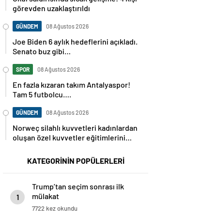
görevden uzaklaştırıldı
GÜNDEM
08 Ağustos 2026
Joe Biden 6 aylık hedeflerini açıkladı.
Senato buz gibi…
SPOR
08 Ağustos 2026
En fazla kızaran takım Antalyaspor!
Tam 5 futbolcu….
GÜNDEM
08 Ağustos 2026
Norweç silahlı kuvvetleri kadınlardan
oluşan özel kuvvetler eğitimlerini
başlattı.
KATEGORİNİN POPÜLERLERİ
Trump’tan seçim sonrası ilk
mülakat
1
7722 kez okundu