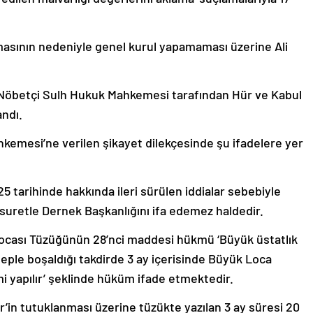
asının nedeniyle genel kurul yapamaması üzerine Ali
in Nöbetçi Sulh Hukuk Mahkemesi tarafından Hür ve Kabul
ndı.
kemesi’ne verilen şikayet dilekçesinde şu ifadelere yer
5 tarihinde hakkında ileri sürülen iddialar sebebiyle
suretle Dernek Başkanlığını ifa edemez haldedir.
ocası Tüzüğünün 28’nci maddesi hükmü ‘Büyük üstatlık
eple boşaldığı takdirde 3 ay içerisinde Büyük Loca
mi yapılır’ şeklinde hüküm ifade etmektedir.
r’in tutuklanması üzerine tüzükte yazılan 3 ay süresi 20