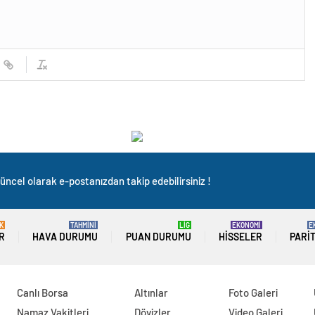
üncel olarak e-postanızdan takip edebilirsiniz !
K
TAHMİNİ
LİG
EKONOMİ
E
R
HAVA DURUMU
PUAN DURUMU
HISSELER
PARI
Canlı Borsa
Altınlar
Foto Galeri
Namaz Vakitleri
Dövizler
Video Galeri