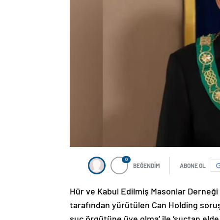
0
BEĞENDİM
ABONE OL
Hür ve Kabul Edilmiş Masonlar Derneği
tarafından yürütülen Can Holding soruş
suç örgütüne üye olma’ ile ‘suçtan elde 