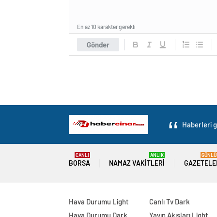
En az 10 karakter gerekli
Gönder
Haberleri g
CANLI
ANLIK
GÜNLÜ
BORSA
NAMAZ VAKITLERI
GAZETELE
Hava Durumu Light
Canlı Tv Dark
Hava Durumu Dark
Yayın Akışları Light