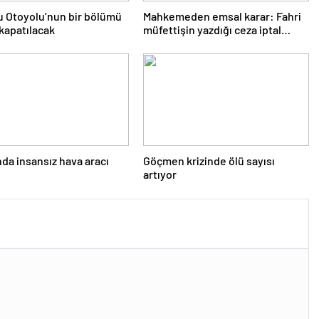
 Otoyolu’nun bir bölümü
Mahkemeden emsal karar: Fahri
 kapatılacak
müfettişin yazdığı ceza iptal
edildi
nda insansız hava aracı
Göçmen krizinde ölü sayısı
artıyor