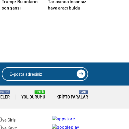
Trump: Bu onların
Tarlasında insansız
son şansı
hava aracı buldu
KONOMİ
TRAFİK
CANLI
TELER
YOL DURUMU
KRIPTO PARALAR
Üye Giriş
Üye Kayıt