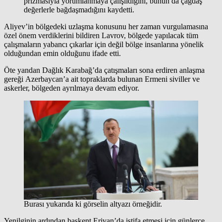
prizmasıyla yorumlanmaya çalışıldığını, bunun da çağdaş
değerlerle bağdaşmadığını kaydetti.
Aliyev’in bölgedeki uzlaşma konusunu her zaman vurgulamasına
özel önem verdiklerini bildiren Lavrov, bölgede yapılacak tüm
çalışmaların yabancı çıkarlar için değil bölge insanlarına yönelik
olduğundan emin olduğunu ifade etti.
Öte yandan Dağlık Karabağ’da çatışmaları sona erdiren anlaşma
gereği Azerbaycan’a ait topraklarda bulunan Ermeni siviller ve
askerler, bölgeden ayrılmaya devam ediyor.
Burası yukarıda ki görselin altyazı örneğidir.
Yenilginin ardından başkent Erivan’da istifa etmesi için günlerce