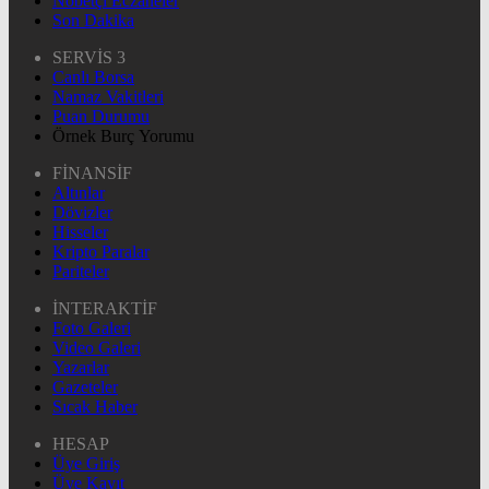
Nöbetçi Eczaneler
Son Dakika
SERVİS 3
Canlı Borsa
Namaz Vakitleri
Puan Durumu
Örnek Burç Yorumu
FİNANSİF
Altınlar
Dövizler
Hisseler
Kripto Paralar
Pariteler
İNTERAKTİF
Foto Galeri
Video Galeri
Yazarlar
Gazeteler
Sıcak Haber
HESAP
Üye Giriş
Üye Kayıt