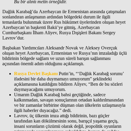
Bu bir alıntı metin örneğidir.
Dağlık Karabağ’da Azerbaycan ile Ermenistan arasında çatışmaları
sonlandıran anlaşmanın ardından bölgedeki durum ile ilgili
temaslarda bulunmak üzere Rus hükümet üyelerinden oluşan heyet
Azerbaycan’ın başkenti Bakü’ye gitmiş, Azerbaycan
Cumhurbaşkanı İlham Aliyev, Rusya Dışişleri Bakanı Sergey
Lavrov’dur.
Başbakan Yardımcıları Aleksandr Novak ve Aleksey Overçuk
oluşan heyet Azerbaycan, Ermenistan ve Rusya’nın imzaladığı üçlü
bildirinin bölgede sağlam ve uzun süreli barışın sağlanması
açısından önemli adım olduğunu açıklamıştı.
Rusya Devlet Başkanı
Putin’in, “‘Dağlık Karabağ sorunu’
ifadesini bir daha duymamayı umuyorum” şeklindeki
açıklamasına katıldığını bildiren Aliyev, “Ben de bu sözleri
duymayacağımı umuyorum.
Umarım Dağlık Karabağ bahsi geçtiğinde, sadece
kalkınmadan, savaşın sonuçlarının ortadan kaldırılmasından
ve bir zamanlar birbirine düşman olan ülkelerin uzlaşmasıyla
ilgili haberler duyacağız.” dedi.
Lavrov, üç ülkenin imza attığı bildirinin, bazı güçler
tarafından kan dökülmesinin sonu, barışçıl yaşama geçiş,
insani sorunların çözümü olarak değil, jeopolitik oyunların