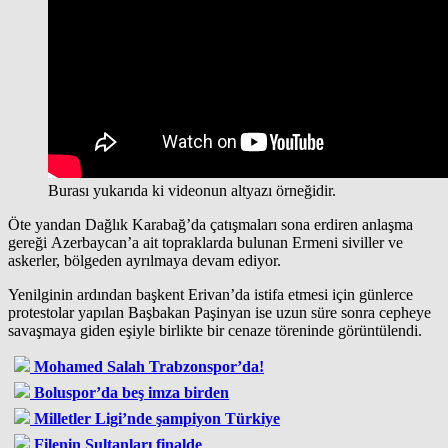
Burası yukarıda ki videonun altyazı örneğidir.
Öte yandan Dağlık Karabağ’da çatışmaları sona erdiren anlaşma
gereği Azerbaycan’a ait topraklarda bulunan Ermeni siviller ve
askerler, bölgeden ayrılmaya devam ediyor.
Yenilginin ardından başkent Erivan’da istifa etmesi için günlerce
protestolar yapılan Başbakan Paşinyan ise uzun süre sonra cepheye
savaşmaya giden eşiyle birlikte bir cenaze töreninde görüntülendi.
Mohamed Salah Trabzonspor’da!
Boluspor’da beş imza birden
Milletler Ligi’nde şampiyon Türkiye
Filenin Sultanları finalde