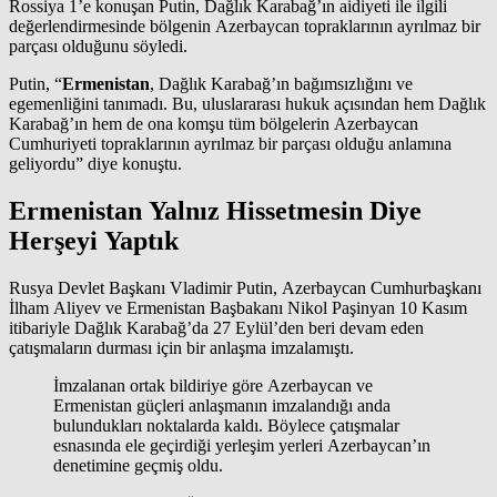
Rossiya 1’e konuşan Putin, Dağlık Karabağ’ın aidiyeti ile ilgili
değerlendirmesinde bölgenin Azerbaycan topraklarının ayrılmaz bir
parçası olduğunu söyledi.
Putin, “
Ermenistan
, Dağlık Karabağ’ın bağımsızlığını ve
egemenliğini tanımadı. Bu, uluslararası hukuk açısından hem Dağlık
Karabağ’ın hem de ona komşu tüm bölgelerin Azerbaycan
Cumhuriyeti topraklarının ayrılmaz bir parçası olduğu anlamına
geliyordu” diye konuştu.
Ermenistan Yalnız Hissetmesin Diye
Herşeyi Yaptık
Rusya Devlet Başkanı Vladimir Putin, Azerbaycan Cumhurbaşkanı
İlham Aliyev ve Ermenistan Başbakanı Nikol Paşinyan 10 Kasım
itibariyle Dağlık Karabağ’da 27 Eylül’den beri devam eden
çatışmaların durması için bir anlaşma imzalamıştı.
İmzalanan ortak bildiriye göre Azerbaycan ve
Ermenistan güçleri anlaşmanın imzalandığı anda
bulundukları noktalarda kaldı. Böylece çatışmalar
esnasında ele geçirdiği yerleşim yerleri Azerbaycan’ın
denetimine geçmiş oldu.