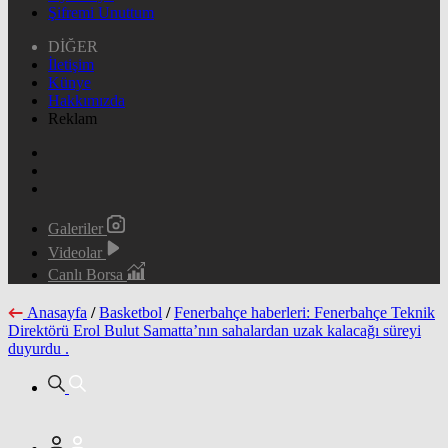
Şifremi Unuttum
DİĞER
İletişim
Künye
Hakkımızda
Reklam
Galeriler
Videolar
Canlı Borsa
Anasayfa
/
Basketbol
/
Fenerbahçe haberleri: Fenerbahçe Teknik
Direktörü Erol Bulut Samatta’nın sahalardan uzak kalacağı süreyi
duyurdu .