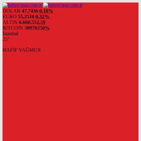
DOLAR
47,7436
0.18%
EURO
55,2510
0.32%
ALTIN
6.660,55
2,59
BITCOIN
3097025
0%
İstanbul
25°
HAFİF YAĞMUR