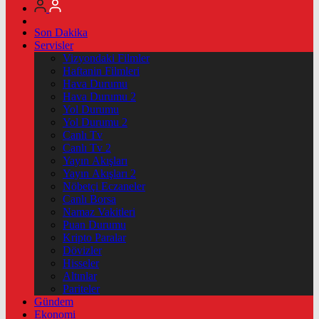
Son Dakika
Servisler
Vizyondaki Filmler
Haftanin Filmleri
Hava Durumu
Hava Durumu 2
Yol Durumu
Yol Durumu 2
Canlı Tv
Canlı Tv 2
Yayın Akışları
Yayın Akışları 2
Nöbetçi Eczaneler
Canlı Borsa
Namaz Vakitleri
Puan Durumu
Kripto Paralar
Dövizler
Hisseler
Altınlar
Pariteler
Gündem
Ekonomi