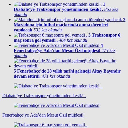
1
Diabate’ye Trabzonspor yönetiminden kesik! .
862 kez
okundu
2
Maradona için futbol maçlarında anma törenleri
yapılacak
532 kez okundu
3
Trabzonspor 6
maç sonra gol yemedi .
484 kez okundu
4
Fenerbahçe’ye Ada’dan Mesut Özil müjdesi!
473 kez
okundu
5
Fenerbahçe’de 28 yıllık tarihi geleneği Altay Bayındır
devam ettirdi.
471 kez okundu
Diabate’ye Trabzonspor yönetiminden kesik! .
Fenerbahçe’ye Ada’dan Mesut Özil müjdesi!