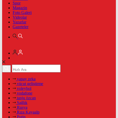
Spor
Magazin
Foto Galeri
Videolar
Yazarlar
Gazeteler
yapay zeka
vücut geliştirme
voleybol
vodafone
tanju özcan
Sağlık
Rusya
Rıza Kayaalp
Putin