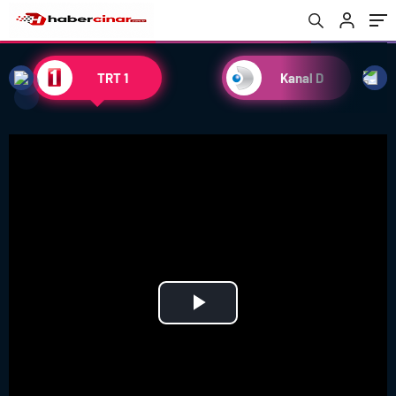
TRT 1
Kanal D
Play
Video