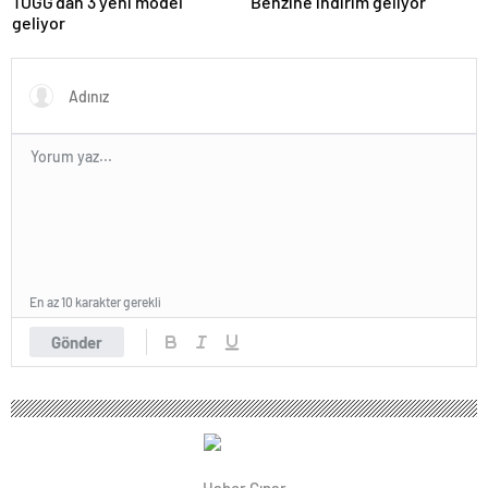
TOGG’dan 3 yeni model
Benzine indirim geliyor
geliyor
En az 10 karakter gerekli
Gönder