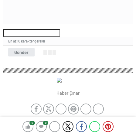
En az 10 karakter gerekli
Gönder
Haber Çınar
istanbul avukat
Ağır Ceza Avukatı
evden eve nakliyat İstanbul
ev
0
0
eşyası depolama
GES Enerji
film izle
çelik çatı
İstanbul hurda alan
çatı merdiveni