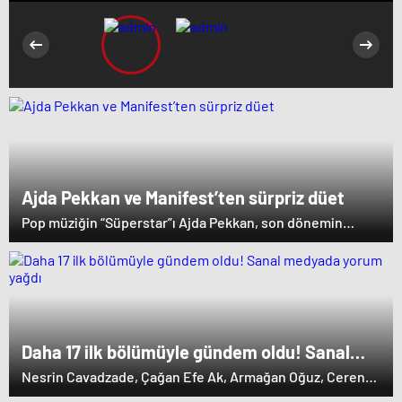
Ajda Pekkan ve Manifest’ten sürpriz düet
Pop müziğin “Süperstar”ı Ajda Pekkan, son dönemin
dikkat çeken müzik gruplarından Manifest ile aynı projede
buluştu. “Hileli” adlı şarkı kısa sürede dinleyicilerin ilgisini
çekerken, parça ve klip sosyal medyada geniş yankı
uyandırdı.
Daha 17 ilk bölümüyle gündem oldu! Sanal
medyada yorum yağdı
Nesrin Cavadzade, Çağan Efe Ak, Armağan Oğuz, Ceren
Ayruk, Ata Yaşat, Dilara Aksüyek, Çağdaş Onur Öztürk,