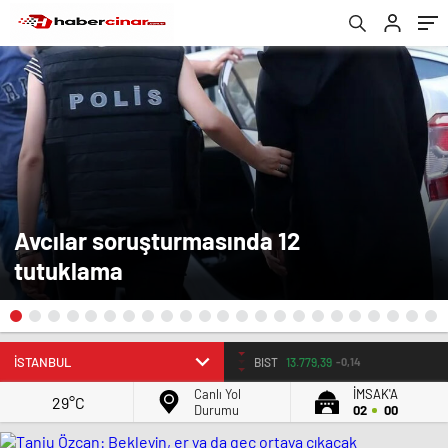
Avcılar soruşturmasında 12
tutuklama
BIST
13.779,39
-0,14
Canlı Yol
İMSAK'A
29°C
Durumu
02
00