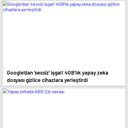
Melis Babadağ, Helin Elveren ve Bülent Seyran gibi
isimlerin kadrosunda yer aldığı ‘Daha 17’ ekran
yolculuğuna başladı.
Google’dan ‘sessiz’ işgal! 4GB’lık yapay zeka
dosyası gizlice cihazlara yerleştirdi