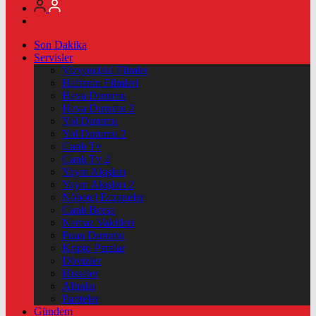
Son Dakika
Servisler
Vizyondaki Filmler
Haftanin Filmleri
Hava Durumu
Hava Durumu 2
Yol Durumu
Yol Durumu 2
Canlı Tv
Canlı Tv 2
Yayın Akışları
Yayın Akışları 2
Nöbetçi Eczaneler
Canlı Borsa
Namaz Vakitleri
Puan Durumu
Kripto Paralar
Dövizler
Hisseler
Altınlar
Pariteler
Gündem