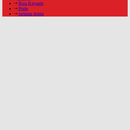
Rıza Kayaalp
Putin
pırlanta dolgu