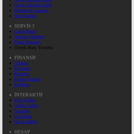
Yayın Akışları Dark
Nöbetçi Eczaneler
Son Dakika
SERVİS 3
Canlı Borsa
Namaz Vakitleri
Puan Durumu
Örnek Burç Yorumu
FİNANSİF
Altınlar
Dövizler
Hisseler
Kripto Paralar
Pariteler
İNTERAKTİF
Foto Galeri
Video Galeri
Yazarlar
Gazeteler
Sıcak Haber
HESAP