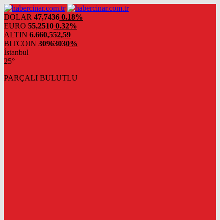
DOLAR
47,7436
0.18%
EURO
55,2510
0.32%
ALTIN
6.660,55
2,59
BITCOIN
3096303
0%
İstanbul
25°
PARÇALI BULUTLU