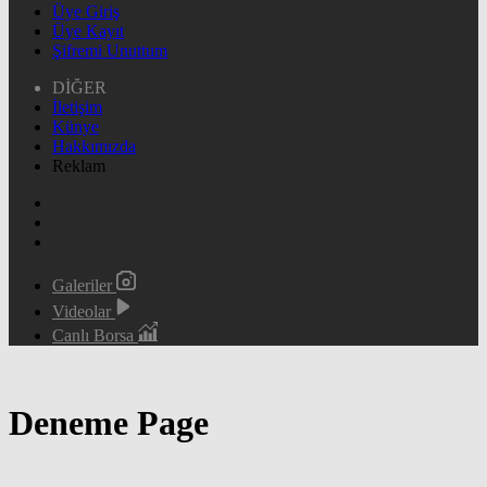
Üye Giriş
Üye Kayıt
Şifremi Unuttum
DİĞER
İletişim
Künye
Hakkımızda
Reklam
Galeriler
Videolar
Canlı Borsa
Deneme Page