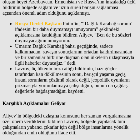
oluşan heyet Azerbaycan, Ermenistan ve Rusya’nın imzaladığı üçlü
bildirinin bölgede sağlam ve uzun süreli barışın sağlanması
açısından önemli adım olduğunu açıklamıştı.
Rusya Devlet Başkanı
Putin’in, “‘Dağlık Karabağ sorunu’
ifadesini bir daha duymamayı umuyorum” şeklindeki
açıklamasına katıldığını bildiren Aliyev, “Ben de bu sözleri
duymayacağımı umuyorum.
Umarım Dağlık Karabağ bahsi geçtiğinde, sadece
kalkınmadan, savaşın sonuçlarının ortadan kaldırılmasından
ve bir zamanlar birbirine düşman olan ülkelerin uzlaşmasıyla
ilgili haberler duyacağız.” dedi.
Lavrov, üç ülkenin imza attığı bildirinin, bazı güçler
tarafından kan dökülmesinin sonu, barışçıl yaşama geçiş,
insani sorunların çözümü olarak değil, jeopolitik oyunların
prizmasıyla yorumlanmaya çalışıldığını, bunun da çağdaş
değerlerle bağdaşmadığını kaydetti.
Karşılıklı Açıklamalar Geliyor
Aliyev’in bölgedeki uzlaşma konusunu her zaman vurgulamasına
özel önem verdiklerini bildiren Lavrov, bölgede yapılacak tüm
çalışmaların yabancı çıkarlar için değil bölge insanlarına yönelik
olduğundan emin olduğunu ifade etti.