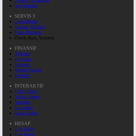
Nöbetçi Eczaneler
Son Dakika
SERVİS 3
Canlı Borsa
Namaz Vakitleri
Puan Durumu
Örnek Burç Yorumu
FİNANSİF
Altınlar
Dövizler
Hisseler
Kripto Paralar
Pariteler
İNTERAKTİF
Foto Galeri
Video Galeri
Yazarlar
Gazeteler
Sıcak Haber
HESAP
Üye Giriş
Üye Kayıt