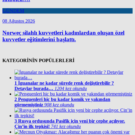
GÜNDEM
08 Ağustos 2026
Norweç silahlı kuvvetleri kadınlardan oluşan özel
kuvvetler eğitimlerini başlattı.
KATEGORİNİN POPÜLERLERİ
1
İguanalar ne kadar sürede renk değiştirebilir ?
Detaylar burada…
1204 kez okundu
2
Penguenleri hiç bu kadar komik ve yakından
görmemiştiniz
908 kez okundu
3
Rusya ordusunda Pasifik için yeni bir cephe açılıyor.
Çin’in ilk tepkisi!
741 kez okundu