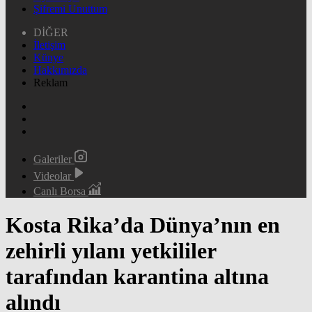
Şifremi Unuttum
DİĞER
İletişim
Künye
Hakkımızda
Reklam
Galeriler
Videolar
Canlı Borsa
Kosta Rika’da Dünya’nın en
zehirli yılanı yetkililer
tarafından karantina altına
alındı