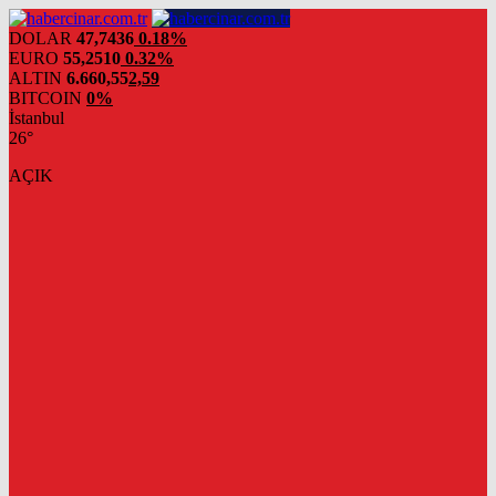
DOLAR
47,7436
0.18%
EURO
55,2510
0.32%
ALTIN
6.660,55
2,59
BITCOIN
0%
İstanbul
26°
AÇIK