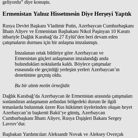
geliyordu” diye konuştu.
Ermenistan Yalnız Hissetmesin Diye Herşeyi Yaptık
Rusya Devlet Başkanı Vladimir Putin, Azerbaycan Cumhurbaşkanı
İlham Aliyev ve Ermenistan Başbakanı Nikol Paşinyan 10 Kasım
itibariyle Dağlık Karabağ’da 27 Eylül’den beri devam eden
çatışmaların durması için bir anlaşma imzalamıştı.
İmzalanan ortak bildiriye göre Azerbaycan ve
Ermenistan güçleri anlaşmanın imzalandığı anda
bulundukları noktalarda kaldı. Böylece çatışmalar
esnasında ele geçirdiği yerleşim yerleri Azerbaycan’ın
denetimine geçmiş oldu.
Bu bir alıntı metin örneğidir.
Dağlık Karabağ’da Azerbaycan ile Ermenistan arasında çatışmaları
sonlandıran anlaşmanın ardından bölgedeki durum ile ilgili
temaslarda bulunmak üzere Rus hükümet üyelerinden oluşan heyet
Azerbaycan’ın başkenti Bakü’ye gitmiş, Azerbaycan
Cumhurbaşkanı İlham Aliyev, Rusya Dışişleri Bakanı Sergey
Lavrov’dur.
Başbakan Yardımcıları Aleksandr Novak ve Aleksey Overçuk