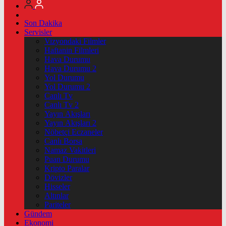
Son Dakika
Servisler
Vizyondaki Filmler
Haftanin Filmleri
Hava Durumu
Hava Durumu 2
Yol Durumu
Yol Durumu 2
Canlı Tv
Canlı Tv 2
Yayın Akışları
Yayın Akışları 2
Nöbetçi Eczaneler
Canlı Borsa
Namaz Vakitleri
Puan Durumu
Kripto Paralar
Dövizler
Hisseler
Altınlar
Pariteler
Gündem
Ekonomi