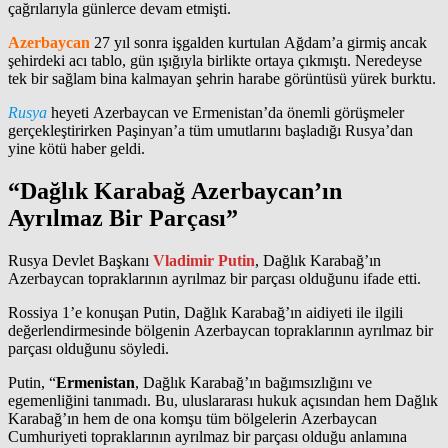
çağrılarıyla günlerce devam etmişti.
Azerbaycan
27 yıl sonra işgalden kurtulan Ağdam’a girmiş ancak
şehirdeki acı tablo, gün ışığıyla birlikte ortaya çıkmıştı. Neredeyse
tek bir sağlam bina kalmayan şehrin harabe görüntüsü yürek burktu.
Rusya
heyeti Azerbaycan ve Ermenistan’da önemli görüşmeler
gerçekleştirirken Paşinyan’a tüm umutlarını başladığı Rusya’dan
yine kötü haber geldi.
“Dağlık Karabağ Azerbaycan’ın
Ayrılmaz Bir Parçası”
Rusya Devlet Başkanı
Vladimir Putin
, Dağlık Karabağ’ın
Azerbaycan topraklarının ayrılmaz bir parçası olduğunu ifade etti.
Rossiya 1’e konuşan Putin, Dağlık Karabağ’ın aidiyeti ile ilgili
değerlendirmesinde bölgenin Azerbaycan topraklarının ayrılmaz bir
parçası olduğunu söyledi.
Putin, “
Ermenistan
, Dağlık Karabağ’ın bağımsızlığını ve
egemenliğini tanımadı. Bu, uluslararası hukuk açısından hem Dağlık
Karabağ’ın hem de ona komşu tüm bölgelerin Azerbaycan
Cumhuriyeti topraklarının ayrılmaz bir parçası olduğu anlamına