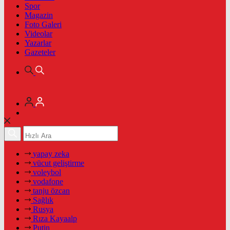
Spor
Magazin
Foto Galeri
Videolar
Yazarlar
Gazeteler
yapay zeka
vücut geliştirme
voleybol
vodafone
tanju özcan
Sağlık
Rusya
Rıza Kayaalp
Putin