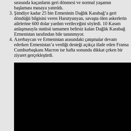
sırasında kaçanların geri dönmesi ve normal yaşamın
başlaması masaya yatırıldı.
Şimdiye kadar 25 bin Ermeninin Dağlık Karabağ’a geri
döndüğü bilgisini veren Harutyunyan, savaşta ölen askerlerin
ailelerine 600 dolar yardım verileceğini söyledi. 10 Kasım
anlaşmasıyla statüsü tamamen belirsiz kalan Dağlık Karabağ
Ermenistan tarafından bile tanınmıyor.
Azerbaycan ve Ermenistan arasındaki çatışmalar devam
ederken Ermenistan’a verdiği desteği açıkça ifade eden Fransa
Cumhurbaşkanı Macron ise hafta sonunda dikkat çeken bir
ziyaret gerçekleştirdi.