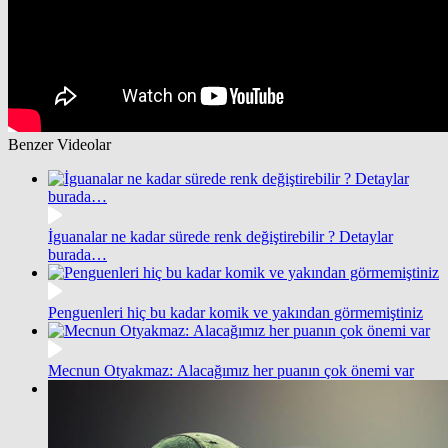
Benzer Videolar
İguanalar ne kadar sürede renk değiştirebilir ? Detaylar
burada…
Penguenleri hiç bu kadar komik ve yakından görmemiştiniz
Mecnun Otyakmaz: Alacağımız her puanın çok önemi var