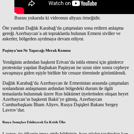
Burası yukarıda ki videonun altyazı örneğidir.
Öte yandan Dağlık Karabağ’da çatışmaları sona erdiren anlaşma
gereği Azerbaycan’a ait topraklarda bulunan Ermeni siviller ve
askerler, bölgeden ayrılmaya devam ediyor.
Paşinya’nın Ne Yapacağı Merak Konusu
Yenilginin ardından başkent Erivan’da istifa etmesi için günlerce
protestolar yapılan Başbakan Paşinyan ise uzun süre sonra cepheye
savaşmaya giden eşiyle birlikte bir cenaze töreninde görüntülendi.
Dağlık Karabağ’da Azerbaycan ile Ermenistan arasında çatışmaları
sonlandıran anlaşmanın ardından bölgedeki durum ile ilgili
temaslarda bulunmak üzere Rus hükümet üyelerinden oluşan heyet
Azerbaycan’ın başkenti Bakü’ye gitmiş, Azerbaycan
Cumhurbaşkanı İlham Aliyev, Rusya Dışişleri Bakanı Sergey
Lavrov’dur.
Rusya Sonuçları Etkileyecek En Kritik Ülke
Lavrov, üç ülkenin imza attığı bildirinin, bazı güçler tarafından kan