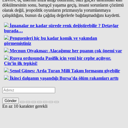
dökülmesinin sonu, barışçıl yaşama geçiş, insani sorunların çözümü
olarak değil, jeopolitik oyunların prizmasıyla yorumlanmaya
çalışıldığını, bunun da çağdaş değerlerle bağdaşmadığını kaydetti.
İguanalar ne kadar sürede renk değiştirebilir ? Detaylar
burada…
Penguenleri hiç bu kadar komik ve yakından
görmemiştiniz
Mecnun Otyakmaz: Alacağımız her puanın çok önemi var
Rusya ordusunda Pasifik için yeni bir cephe açılıyor.
Çin’in ilk tepkisi!
Şenol Güneş: Arda Turan Milli Takım formasını giyebilir
İkinci dalganın yaşandığı Bursa’da ölüm rakamları arttı
Gönder
En az 10 karakter gerekli