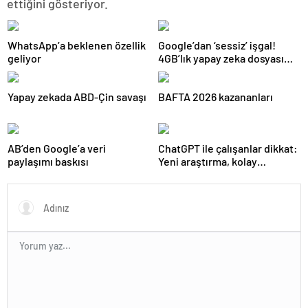
ettiğini gösteriyor.
WhatsApp’a beklenen özellik
Google’dan ‘sessiz’ işgal!
geliyor
4GB’lık yapay zeka dosyası
gizlice cihazlara yerleştirdi
Yapay zekada ABD-Çin savaşı
BAFTA 2026 kazananları
AB’den Google’a veri
ChatGPT ile çalışanlar dikkat:
paylaşımı baskısı
Yeni araştırma, kolay
öğrenmenin hafızaya
pahalıya mal olabileceğini
söylüyor