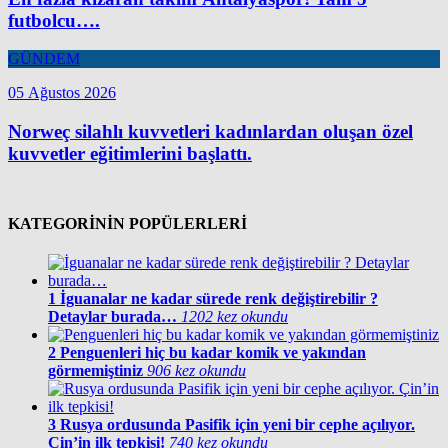
futbolcu….
GÜNDEM
05 Ağustos 2026
Norweç silahlı kuvvetleri kadınlardan oluşan özel
kuvvetler eğitimlerini başlattı.
KATEGORİNİN POPÜLERLERİ
1
İguanalar ne kadar sürede renk değiştirebilir ?
Detaylar burada…
1202 kez okundu
2
Penguenleri hiç bu kadar komik ve yakından
görmemiştiniz
906 kez okundu
3
Rusya ordusunda Pasifik için yeni bir cephe açılıyor.
Çin’in ilk tepkisi!
740 kez okundu