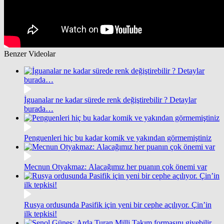
Benzer Videolar
İguanalar ne kadar sürede renk değiştirebilir ? Detaylar
burada…
Penguenleri hiç bu kadar komik ve yakından görmemiştiniz
Mecnun Otyakmaz: Alacağımız her puanın çok önemi var
Rusya ordusunda Pasifik için yeni bir cephe açılıyor. Çin’in
ilk tepkisi!