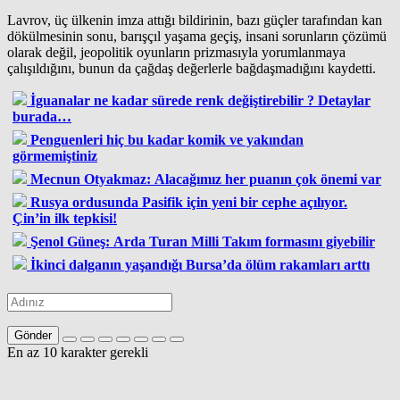
Lavrov, üç ülkenin imza attığı bildirinin, bazı güçler tarafından kan
dökülmesinin sonu, barışçıl yaşama geçiş, insani sorunların çözümü
olarak değil, jeopolitik oyunların prizmasıyla yorumlanmaya
çalışıldığını, bunun da çağdaş değerlerle bağdaşmadığını kaydetti.
İguanalar ne kadar sürede renk değiştirebilir ? Detaylar
burada…
Penguenleri hiç bu kadar komik ve yakından
görmemiştiniz
Mecnun Otyakmaz: Alacağımız her puanın çok önemi var
Rusya ordusunda Pasifik için yeni bir cephe açılıyor.
Çin’in ilk tepkisi!
Şenol Güneş: Arda Turan Milli Takım formasını giyebilir
İkinci dalganın yaşandığı Bursa’da ölüm rakamları arttı
Gönder
En az 10 karakter gerekli