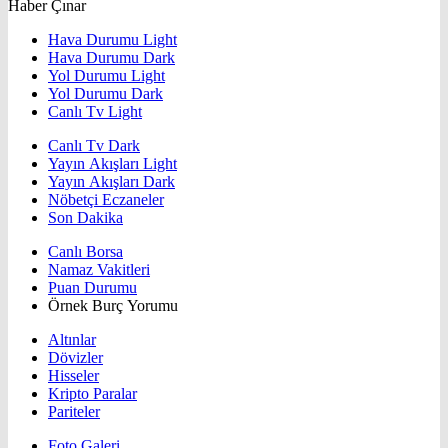
Haber Çınar
Hava Durumu Light
Hava Durumu Dark
Yol Durumu Light
Yol Durumu Dark
Canlı Tv Light
Canlı Tv Dark
Yayın Akışları Light
Yayın Akışları Dark
Nöbetçi Eczaneler
Son Dakika
Canlı Borsa
Namaz Vakitleri
Puan Durumu
Örnek Burç Yorumu
Altınlar
Dövizler
Hisseler
Kripto Paralar
Pariteler
Foto Galeri