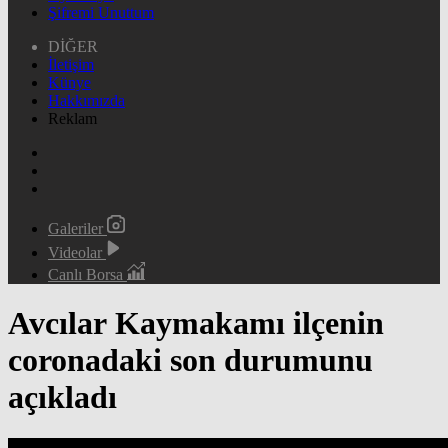
Şifremi Unuttum
DİĞER
İletişim
Künye
Hakkımızda
Reklam
Galeriler
Videolar
Canlı Borsa
Avcılar Kaymakamı ilçenin
coronadaki son durumunu
açıkladı