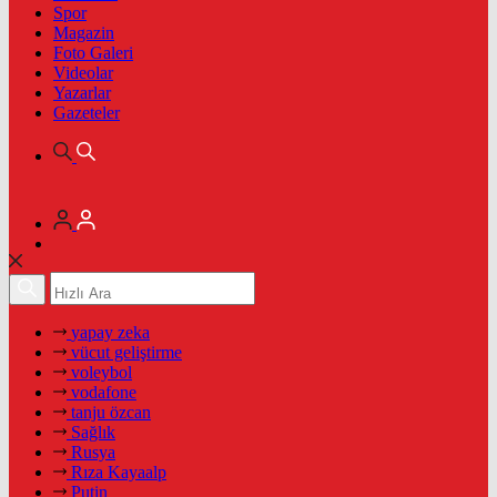
Spor
Magazin
Foto Galeri
Videolar
Yazarlar
Gazeteler
yapay zeka
vücut geliştirme
voleybol
vodafone
tanju özcan
Sağlık
Rusya
Rıza Kayaalp
Putin