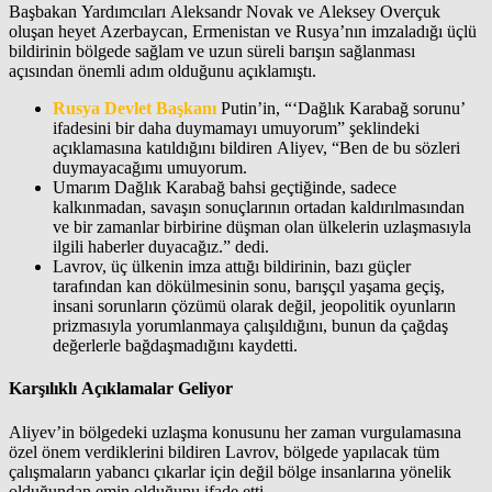
Başbakan Yardımcıları Aleksandr Novak ve Aleksey Overçuk
oluşan heyet Azerbaycan, Ermenistan ve Rusya’nın imzaladığı üçlü
bildirinin bölgede sağlam ve uzun süreli barışın sağlanması
açısından önemli adım olduğunu açıklamıştı.
Rusya Devlet Başkanı
Putin’in, “‘Dağlık Karabağ sorunu’
ifadesini bir daha duymamayı umuyorum” şeklindeki
açıklamasına katıldığını bildiren Aliyev, “Ben de bu sözleri
duymayacağımı umuyorum.
Umarım Dağlık Karabağ bahsi geçtiğinde, sadece
kalkınmadan, savaşın sonuçlarının ortadan kaldırılmasından
ve bir zamanlar birbirine düşman olan ülkelerin uzlaşmasıyla
ilgili haberler duyacağız.” dedi.
Lavrov, üç ülkenin imza attığı bildirinin, bazı güçler
tarafından kan dökülmesinin sonu, barışçıl yaşama geçiş,
insani sorunların çözümü olarak değil, jeopolitik oyunların
prizmasıyla yorumlanmaya çalışıldığını, bunun da çağdaş
değerlerle bağdaşmadığını kaydetti.
Karşılıklı Açıklamalar Geliyor
Aliyev’in bölgedeki uzlaşma konusunu her zaman vurgulamasına
özel önem verdiklerini bildiren Lavrov, bölgede yapılacak tüm
çalışmaların yabancı çıkarlar için değil bölge insanlarına yönelik
olduğundan emin olduğunu ifade etti.