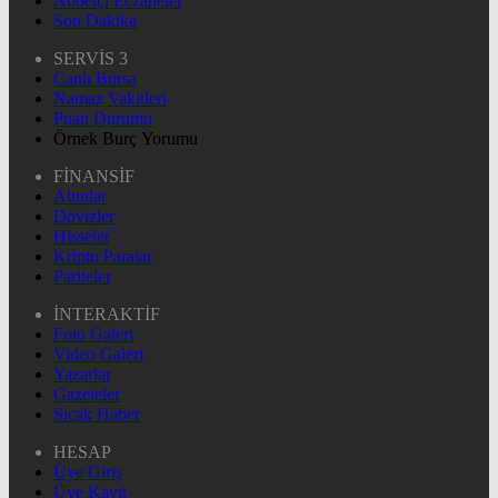
Nöbetçi Eczaneler
Son Dakika
SERVİS 3
Canlı Borsa
Namaz Vakitleri
Puan Durumu
Örnek Burç Yorumu
FİNANSİF
Altınlar
Dövizler
Hisseler
Kripto Paralar
Pariteler
İNTERAKTİF
Foto Galeri
Video Galeri
Yazarlar
Gazeteler
Sıcak Haber
HESAP
Üye Giriş
Üye Kayıt