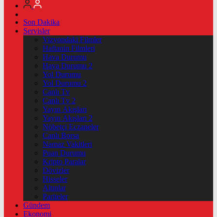
Son Dakika
Servisler
Vizyondaki Filmler
Haftanin Filmleri
Hava Durumu
Hava Durumu 2
Yol Durumu
Yol Durumu 2
Canlı Tv
Canlı Tv 2
Yayın Akışları
Yayın Akışları 2
Nöbetçi Eczaneler
Canlı Borsa
Namaz Vakitleri
Puan Durumu
Kripto Paralar
Dövizler
Hisseler
Altınlar
Pariteler
Gündem
Ekonomi