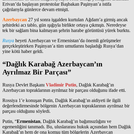
Erivan’da başlayan protestolar Başbakan Paşinyan’a istifa
çağrılarıyla günlerce devam etmişti.
Azerbaycan
27 yıl sonra işgalden kurtulan Ağdam’a girmiş ancak
şehirdeki acı tablo, gün ışığıyla birlikte ortaya çıkmıştı. Neredeyse
tek bir sağlam bina kalmayan şehrin harabe görüntüsü yürek burktu.
Rusya
heyeti Azerbaycan ve Ermenistan’da önemli görüşmeler
gerçekleştirirken Paşinyan’a tüm umutlarını başladığı Rusya’dan
yine kötü haber geldi.
“Dağlık Karabağ Azerbaycan’ın
Ayrılmaz Bir Parçası”
Rusya Devlet Başkanı
Vladimir Putin
, Dağlık Karabağ’ın
Azerbaycan topraklarının ayrılmaz bir parçası olduğunu ifade etti.
Rossiya 1’e konuşan Putin, Dağlık Karabağ’ın aidiyeti ile ilgili
değerlendirmesinde bölgenin Azerbaycan topraklarının ayrılmaz bir
parçası olduğunu söyledi.
Putin, “
Ermenistan
, Dağlık Karabağ’ın bağımsızlığını ve
egemenliğini tanımadı. Bu, uluslararası hukuk açısından hem Dağlık
Karabağ’ın hem de ona komşu tüm bölgelerin Azerbaycan