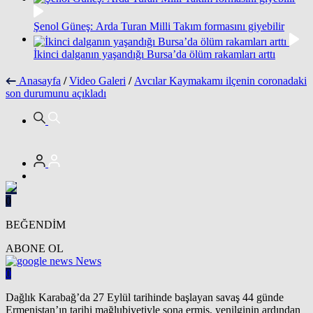
Şenol Güneş: Arda Turan Milli Takım formasını giyebilir
İkinci dalganın yaşandığı Bursa’da ölüm rakamları arttı
Anasayfa
/
Video Galeri
/
Avcılar Kaymakamı ilçenin coronadaki
son durumunu açıkladı
0
BEĞENDİM
ABONE OL
News
0
Dağlık Karabağ’da 27 Eylül tarihinde başlayan savaş 44 günde
Ermenistan’ın tarihi mağlubiyetiyle sona ermiş, yenilginin ardından