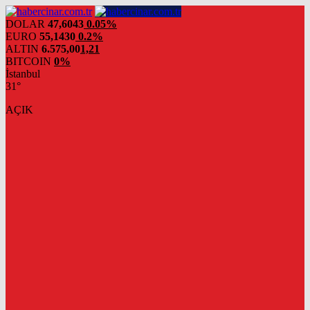
DOLAR
47,6043
0.05%
EURO
55,1430
0.2%
ALTIN
6.575,00
1,21
BITCOIN
0%
İstanbul
31°
AÇIK